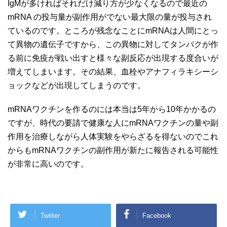
IgMが多ければそれだけ減り方が少なくなるので最近の
mRNA の投与量が副作用がでない最大限の量が投与され
ているのです。ところが残念なことにmRNAは人間にとっ
て異物の遺伝子ですから、この異物に対してタンパクが作
る前に免疫が戦い出すと様々な副反応が出現する度合いが
増えてしまいます。その結果、血栓やアナフィラキシーシ
ョックなどが出現してしまうのです。
mRNAワクチンを作るのには本当は5年から10年かかるの
ですが、時代の要請で健康な人にmRNAワクチンの量や副
作用を治療しながら人体実験をやらざるを得ないのでこれ
からもmRNAワクチンの副作用が新たに報告される可能性
が非常に高いのです。
Twitter
Facebook