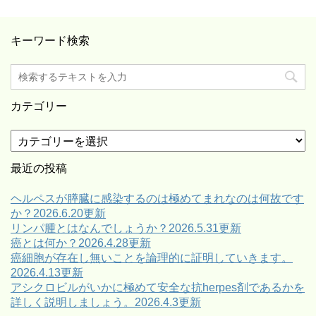
キーワード検索
カテゴリー
カ
テ
ゴ
最近の投稿
リ
ー
ヘルペスが膵臓に感染するのは極めてまれなのは何故です
か？2026.6.20更新
リンパ腫とはなんでしょうか？2026.5.31更新
癌とは何か？2026.4.28更新
癌細胞が存在し無いことを論理的に証明していきます。
2026.4.13更新
アシクロビルがいかに極めて安全な抗herpes剤であるかを
詳しく説明しましょう。2026.4.3更新