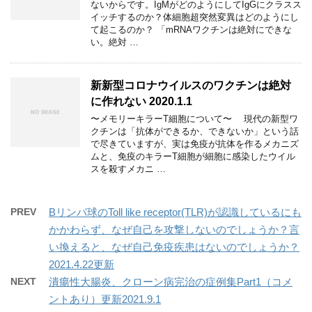
ないからです。IgMがどのようにしてIgGにクラスス
イッチするのか？体細胞超突然変異はどのようにし
て起こるのか？ 「mRNAワクチンは絶対にできな
い。絶対 …
新新型コロナウイルスのワクチンは絶対
に作れない 2020.1.1
〜メモリーキラーT細胞について〜 現代の新型ワ
クチンは「抗体ができるか、できないか」という話
で尽きていますが、実は免疫が抗体を作るメカニズ
ムと、免疫のキラーT細胞が細胞に感染したウイル
スを殺すメカニ …
PREV
Bリンパ球のToll like receptor(TLR)が認識しているにも
かかわらず、なぜ自己を攻撃しないのでしょうか？言
い換えると、なぜ自己免疫疾患はないのでしょうか？
2021.4.22更新
NEXT
潰瘍性大腸炎、クローン病完治の症例集Part1（コメ
ントあり）更新2021.9.1