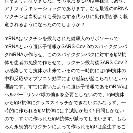
れるようになりました。その最たるものは血栓症であり、
アナフィラキシーショックであります。なぜ最近のmRNA
ワクチンは当初よりも長持ちする代わりに副作用が多く報
道されるようになったのでしょうか？
mRNAはワクチンを投与された健康人のリボソームで
mRNAという遺伝子情報がSARS-Cov-2のスパイクタンパ
クmRNAが作らせ、このスパイクタンパクに対するIgM抗
体を患者の免疫で作らせて、ワクチン投与後SARS-Cov-2
が感染しても抗体が出来ているので一時的にはIgM抗体の
中和反応やオプソニン効果により感染が起こらないという
理論です。すでに書いたように遺伝子情報であるmRNAは
ヘルパーTリンパ球の働きを必要としないので、IgM抗体
からIgG抗体にクラススイッチができないのみならず、一
時的に作られるIgM抗体には半減期が短く5日間しかない
ので、すぐに作られたIgM抗体が減ってしまいます。もち
ろん永続的なワクチンによって作られるIgGは産生するこ