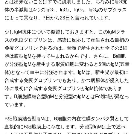
とは出来ないことはすでに説明しました。ちなみにIgG抗
体の半減期は4つのIgG
、IgG
、IgG
、IgG
のサブクラス
1
2
3
4
によって異なり、7日から23日と言われています。
少しIgM抗体について復習しておきますと、このIgMクラ
スの免疫グロブリンは、感染に反応して産生される最初の
免疫グロブリンであるのは、骨髄で産生された全てのB細
胞は膜型IgMを持って生まれるからです。さらに、B細胞
が分泌型IgMを産生する形質細胞に変わると5個のIgM(五量
体)となって血中に分泌されます。IgMは、新生児が最初に
合成する免疫グロブリンでもあり、かつ病原体が侵入した
時に最初に合成する免疫グロブリンがIgM抗体でありま
す。B細胞膜結合型IgMと分泌型のIgMとはFc領域が異なっ
ています。
B細胞膜結合型IgMは、B細胞の内在性膜タンパク質として
直接的にB細胞膜上に存在します。分泌型IgMは上で述べ