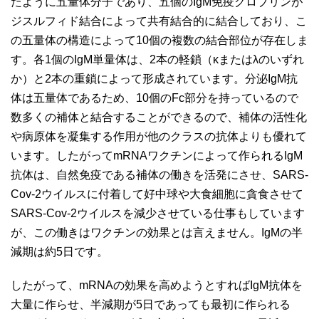
たように五量体分子であり、五個のIgM免疫グロブリンが
ジスルフィド結合によって共有結合的に結合しており、こ
の五量体の構造によって10個の複数の結合部位が存在しま
す。各1個のIgM単量体は、2本の軽鎖（κまたはλのいずれ
か）と2本の重鎖によって形成されています。分泌IgM抗
体は五量体であるため、10個のFc部分を持っているので
数多くの補体と結合することができるので、補体の活性化
や病原体を凝集する作用が他のクラスの抗体よりも優れて
います。したがってmRNAワクチンによって作られるIgM
抗体は、自然免疫である補体の働きを活発にさせ、SARS-
Cov-2ウイルスに付着して好中球や大食細胞に貪食させて
SARS-Cov-2ウイルスを減少させている仕事もしています
が、この働きはワクチンの効果とは言えません。IgMの半
減期は約5日です。
したがって、mRNAの効果を高めようとすればIgM抗体を
大量に作らせ、半減期が5日であっても最初に作られる