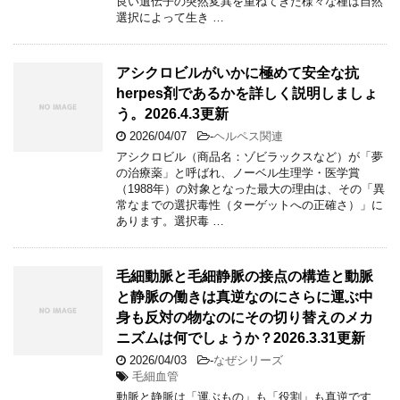
良い遺伝子の突然変異を重ねてきた様々な種は自然
選択によって生き …
アシクロビルがいかに極めて安全な抗
herpes剤であるかを詳しく説明しましょ
う。2026.4.3更新
2026/04/07
-
ヘルペス関連
アシクロビル（商品名：ゾビラックスなど）が「夢
の治療薬」と呼ばれ、ノーベル生理学・医学賞
（1988年）の対象となった最大の理由は、その「異
常なまでの選択毒性（ターゲットへの正確さ）」に
あります。選択毒 …
毛細動脈と毛細静脈の接点の構造と動脈
と静脈の働きは真逆なのにさらに運ぶ中
身も反対の物なのにその切り替えのメカ
ニズムは何でしょうか？2026.3.31更新
2026/04/03
-
なぜシリーズ
毛細血管
動脈と静脈は「運ぶもの」も「役割」も真逆です