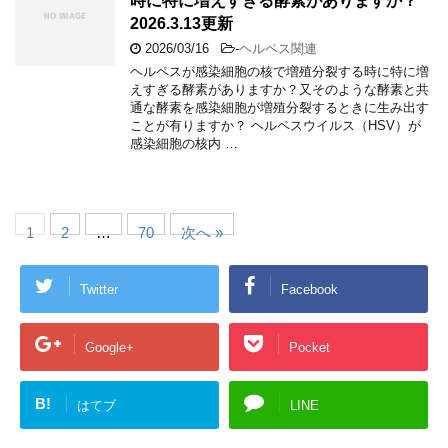
時に特に増えすぎる酵素がありますか？
2026.3.13更新
2026/03/16
-
ヘルペス関連
ヘルペスが感染細胞の核で増殖分裂する時に特に増
えすぎる酵素がありますか？又そのような酵素と共
通な酵素を感染細胞が増殖分裂するときに生み出す
ことが有りますか？ ヘルペスウイルス（HSV）が
感染細胞の核内 …
1
2
…
70
次へ »
Twitter
Facebook
Google+
Pocket
B!
はてブ
LINE