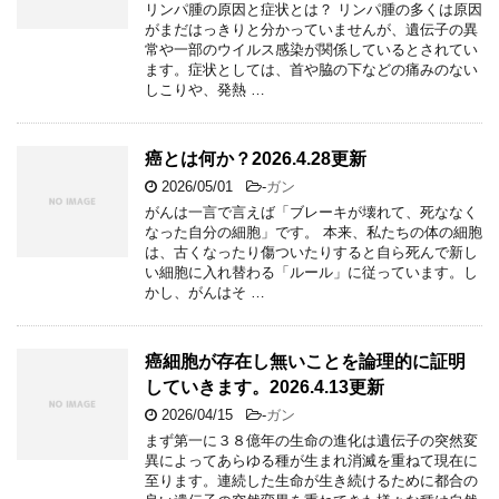
リンパ腫の原因と症状とは？ リンパ腫の多くは原因
がまだはっきりと分かっていませんが、遺伝子の異
常や一部のウイルス感染が関係しているとされてい
ます。症状としては、首や脇の下などの痛みのない
しこりや、発熱 …
癌とは何か？2026.4.28更新
2026/05/01
-
ガン
がんは一言で言えば「ブレーキが壊れて、死ななく
なった自分の細胞」です。 本来、私たちの体の細胞
は、古くなったり傷ついたりすると自ら死んで新し
い細胞に入れ替わる「ルール」に従っています。し
かし、がんはそ …
癌細胞が存在し無いことを論理的に証明
していきます。2026.4.13更新
2026/04/15
-
ガン
まず第一に３８億年の生命の進化は遺伝子の突然変
異によってあらゆる種が生まれ消滅を重ねて現在に
至ります。連続した生命が生き続けるために都合の