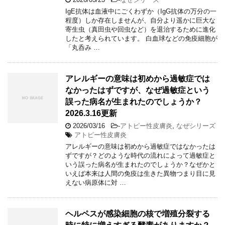
IgE抗体は血液中にごくわずか（IgG抗体の万分の一
程度）しか存在しませんが、自分より遥かに巨大な
寄生虫（真田虫や回虫など）を退治するために進化
したと考えられています。 白血球などの免疫細胞が
「丸呑み …
アレルギーの意味は初めから過敏症では
なかったはずですが、なぜ過敏症という
誤った病名が生まれたのでしょうか？
2026.3.16更新
2026/03/16
-
アトピー性皮膚炎
,
なぜシリーズ
アトピー性皮膚炎
アレルギーの意味は初めから過敏症ではなかったは
ずですが？どのような時代の流れによって過敏症と
いう誤った病名が生まれたのでしょうか？なぜかと
いえば本来は人間の免疫は生きた異物つまり目に見
えない病原体に対 …
ヘルペスが感染細胞の核で増殖分裂する