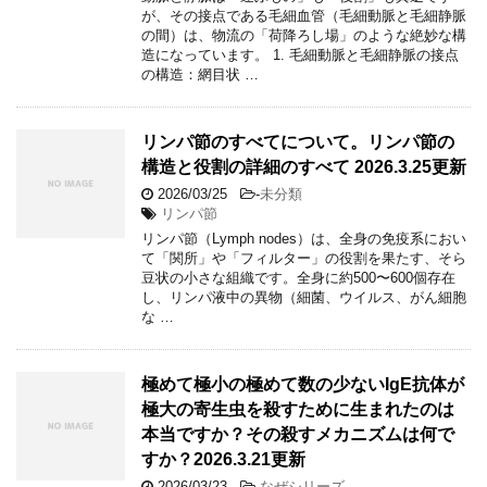
が、その接点である毛細血管（毛細動脈と毛細静脈
の間）は、物流の「荷降ろし場」のような絶妙な構
造になっています。 1. 毛細動脈と毛細静脈の接点
の構造：網目状 …
リンパ節のすべてについて。リンパ節の
構造と役割の詳細のすべて 2026.3.25更新
2026/03/25
-
未分類
リンパ節
リンパ節（Lymph nodes）は、全身の免疫系におい
て「関所」や「フィルター」の役割を果たす、そら
豆状の小さな組織です。全身に約500〜600個存在
し、リンパ液中の異物（細菌、ウイルス、がん細胞
な …
極めて極小の極めて数の少ないIgE抗体が
極大の寄生虫を殺すために生まれたのは
本当ですか？その殺すメカニズムは何で
すか？2026.3.21更新
2026/03/23
-
なぜシリーズ