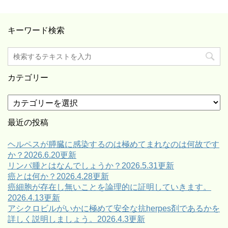
キーワード検索
カテゴリー
カ
テ
ゴ
最近の投稿
リ
ー
ヘルペスが膵臓に感染するのは極めてまれなのは何故です
か？2026.6.20更新
リンパ腫とはなんでしょうか？2026.5.31更新
癌とは何か？2026.4.28更新
癌細胞が存在し無いことを論理的に証明していきます。
2026.4.13更新
アシクロビルがいかに極めて安全な抗herpes剤であるかを
詳しく説明しましょう。2026.4.3更新