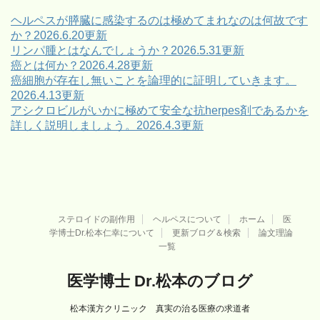
リ
ー
ヘルペスが膵臓に感染するのは極めてまれなのは何故です
か？2026.6.20更新
リンパ腫とはなんでしょうか？2026.5.31更新
癌とは何か？2026.4.28更新
癌細胞が存在し無いことを論理的に証明していきます。
2026.4.13更新
アシクロビルがいかに極めて安全な抗herpes剤であるかを
詳しく説明しましょう。2026.4.3更新
ステロイドの副作用
ヘルペスについて
ホーム
医
学博士Dr.松本仁幸について
更新ブログ＆検索
論文理論
一覧
医学博士 Dr.松本のブログ
松本漢方クリニック 真実の治る医療の求道者