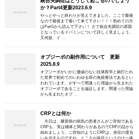
統合失調症はどうして起こるのでしょう
か？Part4更新2023.6.9
やっとやっと終わりが見えてきました。ここで最後
なので最後まで着いて来て下さい！！！初めての方
はPart1から読んで下さい！ さて統合失調症の原因
となっているドパミンについて詳しく見ましょう。
又何故、ド …
オプジーボの副作用について 更新
2025.8.9
オプジーボがいかに価値のない抗体医学と銘打たれ
た世界で初めてのいわゆる癌の免疫療法であるとい
われています。がすべて間違った理論から生まれた
オプジーボであることを論証します。間違った理論
から生まれたオプ …
CRPとは何か
今日は、膠原病の病気の患者さんがご存知である
CRPも、実は補体と関わりがあるのでCRPの話から
始めましょう。ご存知のようにCRPは、炎症の度合
いを示すものですね。ところが炎症というのは一体