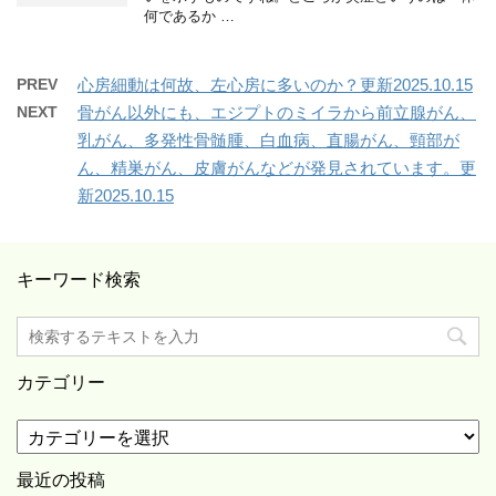
何であるか …
PREV
心房細動は何故、左心房に多いのか？更新2025.10.15
NEXT
骨がん以外にも、エジプトのミイラから前立腺がん、
乳がん、多発性骨髄腫、白血病、直腸がん、頸部が
ん、精巣がん、皮膚がんなどが発見されています。更
新2025.10.15
キーワード検索
カテゴリー
カ
テ
ゴ
最近の投稿