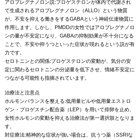
アロプレグナノロン説:プロゲステロンが体内で代謝され
て生成されるアロプレグナノロン（ALLO）という物質
が、不安を抑える働きをするGABAという神経伝達物質に
作用します。しかし、PMDDの女性ではアロプレグナノロ
ンの量が不安定になり、GABAの抑制効果が不十分になる
ことで、不安や抑うつといった症状が現れるという説が有
力です。
セロトニンとの関係:プロゲステロンの変動が、気分の安
定に関わるセロトニンの分泌量を低下させ、情緒不安定に
つながる可能性も指摘されています。
治療法と注意点
ホルモンバランスを整える:低用量ピルや低用量エストロ
ゲン・プロゲスチン配合薬（LEP）を用いて排卵を止め、
女性ホルモンの変動を抑える治療法が第一選択肢となりま
す。
対症療法:精神的な症状が強い場合は、抗うつ薬（SSRIな