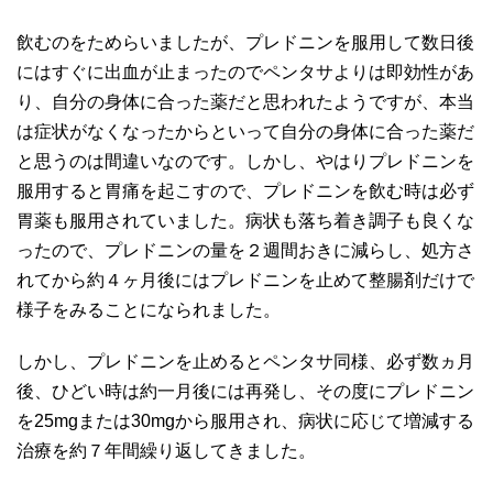
飲むのをためらいましたが、プレドニンを服用して数日後
にはすぐに出血が止まったのでペンタサよりは即効性があ
り、自分の身体に合った薬だと思われたようですが、本当
は症状がなくなったからといって自分の身体に合った薬だ
と思うのは間違いなのです。しかし、やはりプレドニンを
服用すると胃痛を起こすので、プレドニンを飲む時は必ず
胃薬も服用されていました。病状も落ち着き調子も良くな
ったので、プレドニンの量を２週間おきに減らし、処方さ
れてから約４ヶ月後にはプレドニンを止めて整腸剤だけで
様子をみることになられました。
しかし、プレドニンを止めるとペンタサ同様、必ず数ヵ月
後、ひどい時は約一月後には再発し、その度にプレドニン
を25mgまたは30mgから服用され、病状に応じて増減する
治療を約７年間繰り返してきました。