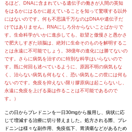
るほど、DNAに含まれている遺伝子の働きが人間の英知
をはるかにはるかに超えていることを知って驚嘆する以外
にはないのです。何も不思議千万なのはDNAや遺伝子だ
けではありません。RNAにしろ分からないことばかりで
す。生命科学がいかに進歩しても、欲望と傲慢さと愚かさ
で肥大しすぎた頭脳は、絶対に生命そのものを解明するこ
とは永遠に不可能でしょう。38億年の進化には勝てないの
です。さらに病気を治すのに特別な科学はいらないので
す。既に何回も述べているように、原因不明の病気もな
く、治らない病気も何もなく、恐い病気もこの世には何も
ないのです。免疫を抑えない限り膠原病は起こらないし、
永遠に免疫を上げる薬は作ることは不可能であるので
す。）
この日からプレドニンを一日30mgから服用し、病状に応
じて増減する治療に切り替えました。処方される際、プレ
ドニンは様々な副作用、免疫低下、胃潰瘍などがあるため