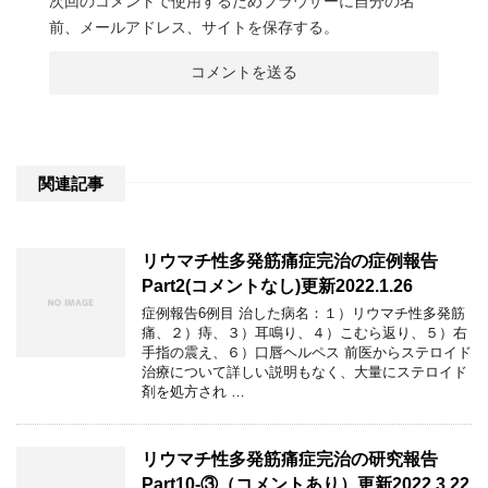
次回のコメントで使用するためブラウザーに自分の名
前、メールアドレス、サイトを保存する。
関連記事
リウマチ性多発筋痛症完治の症例報告
Part2(コメントなし)更新2022.1.26
症例報告6例目 治した病名：１）リウマチ性多発筋
痛、２）痔、３）耳鳴り、４）こむら返り、５）右
手指の震え、６）口唇ヘルペス 前医からステロイド
治療について詳しい説明もなく、大量にステロイド
剤を処方され …
リウマチ性多発筋痛症完治の研究報告
Part10-③（コメントあり）更新2022.3.22