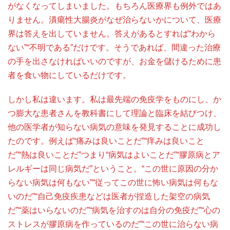
がなくなってしまいました。もちろん医療界も例外ではあ
りません。潰瘍性大腸炎がなぜ治らないかについて、医療
界は答えを出していません。答えがあるとすれば“わから
ない”“不明である”だけです。そうであれば、間違った治療
の手を出さなければいいのですが、お金を儲けるために患
者を食い物にしているだけです。
しかし私は違います。私は最先端の免疫学をものにし、か
つ膨大な患者さんを教科書にして理論と臨床を結びつけ、
他の医学者が知らない病気の意味を発見することに成功し
たのです。例えば“痛みは良いことだ”“痒みは良いこと
だ”“熱は良いことだ”つまり“病気はよいことだ”“膠原病とア
レルギーは同じ病気だ”ということ。“この世に原因の分か
らない病気は何もない”“従ってこの世に怖い病気は何もな
いのだ”“自己免疫疾患などは医者が捏造した架空の病気
だ”“薬はいらないのだ”“病気を治すのは自分の免疫だ”“心の
ストレスが膠原病を作っているのだ”“この世に治らない病