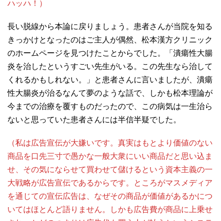
ハッハ！）
長い脱線から本論に戻りましょう。患者さんが当院を知る
きっかけとなったのはご主人が偶然、松本漢方クリニック
のホームページを見つけたことからでした。「潰瘍性大腸
炎を治したというすごい先生がいる。この先生なら治して
くれるかもしれない。」と患者さんに言いましたが、潰瘍
性大腸炎が治るなんて夢のような話で、しかも松本理論が
今までの治療を覆すものだったので、この病気は一生治ら
ないと思っていた患者さんには半信半疑でした。
（私は広告宣伝が大嫌いです。真実はもとより価値のない
商品を口先三寸で愚かな一般大衆にいい商品だと思い込ま
せ、その気にならせて買わせて儲けるという資本主義の一
大戦略が広告宣伝であるからです。ところがマスメディア
を通じての宣伝広告は、なぜその商品が価値があるかにつ
いてはほとんど語りません。しかも広告費が商品に上乗せ