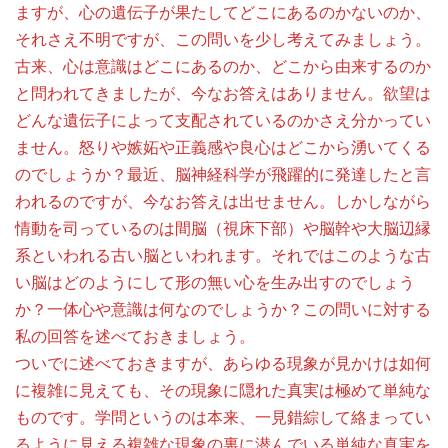
ますが、心の遺伝子が果たしてどこにあるのかないのか、
それさえ不明ですが、この問いを少し考えてみましょう。
古来、心は意識はどこにあるのか、どこから由来するのか
と問われてきましたが、今なお答えはありません。欲望は
どんな遺伝子によって支配されているのかさえ分かってい
ません。怒りや嫉妬や正義感や良心はどこから湧いてくる
のでしょうか？最近、脳神経科学が飛躍的に発達したと言
われるのですが、今なお答えは出せません。しかしながら
情動を司っているのは間脳（視床下部）や脳幹や大脳辺縁
系といわれる古い脳といわれます。それではこのような古
い脳はどのようにして形の無い心を生み出すのでしょう
か？一体心や意識は何なのでしょうか？この問いに対する
私の回答を述べておきましょう。
ついでに述べておきますが、あらゆる現象が見かけは如何
に複雑に見えても、その現象に隠れた真実は極めて単純な
ものです。学問というのは本来、一見錯綜して絡まってい
るように見える複雑な現象の裏に潜んでいる単純な真実を