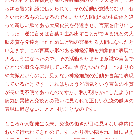
れらの神経伝達物質が脳の神経細胞のシナプスを通じてあ
らゆる脳の神経に伝えられて、その活動が意識となり、心
といわれるものになるのです。ただ人間は他の生命体と違
って新しい脳である大脳皮質を発達させ、言葉を作り出し
ました。逆に言えば言葉を生み出すことができるほどの大
脳皮質を発達させたために万物の霊長たる人間になったと
いえます。この言葉が形のある神経活動を抽象的に表現で
きるようになったので、その活動をたまたま意識や言葉で
ひとつの概念を表現しているに過ぎないのです。つまり心
や意識というのは、見えない神経細胞の活動を言葉で表現
しているだけです。これはちょうど病気という言葉の本質
が長い間不明であったのですが、私が明らかにしたように
病気は異物と免疫との戦いに見られる正しい免疫の働きの
表現に過ぎないことと同じことなのです。
ところが人類発生以来、免疫の働きが目に見えない体内に
おいて行われてきたので、すっかり覆い隠され、目に見え