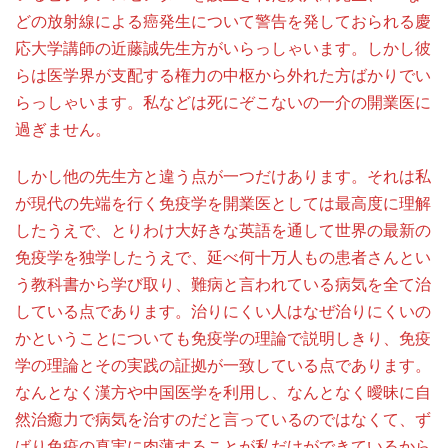
どの放射線による癌発生について警告を発しておられる慶
応大学講師の近藤誠先生方がいらっしゃいます。しかし彼
らは医学界が支配する権力の中枢から外れた方ばかりでい
らっしゃいます。私などは死にぞこないの一介の開業医に
過ぎません。
しかし他の先生方と違う点が一つだけあります。それは私
が現代の先端を行く免疫学を開業医としては最高度に理解
したうえで、とりわけ大好きな英語を通して世界の最新の
免疫学を独学したうえで、延べ何十万人もの患者さんとい
う教科書から学び取り、難病と言われている病気を全て治
している点であります。治りにくい人はなぜ治りにくいの
かということについても免疫学の理論で説明しきり、免疫
学の理論とその実践の証拠が一致している点であります。
なんとなく漢方や中国医学を利用し、なんとなく曖昧に自
然治癒力で病気を治すのだと言っているのではなくて、ず
ばり免疫の真実に肉薄することが私だけができているから