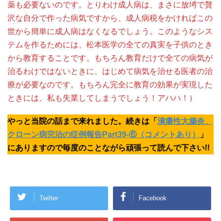
薬も必要ないのです。とりわけ成人病は、まさに放埓で贅
沢な自分で作った病気ですから、成人病税をかければこの
世から簡単に成人病はなくなるでしょう。このようなシス
テムを作るためには、松本医学の全ての真実を子供のとき
から教育することです。もちろん教育だけで全ての病気が
治るわけではないときに、はじめて病気を治せる医者の治
療が必要なのです。もちろん完全に教育の効果が実現した
ときには、私も失業してしまうでしょう！アハハ！）
やっと当院の話まで来れました。続きは「
潰瘍性大腸炎、
クローン病完治の症例報告Part39-⑥（コメントあり）
」
にありますので毎度のことながら頑張って読んで下さい!!
Twitter
Facebook