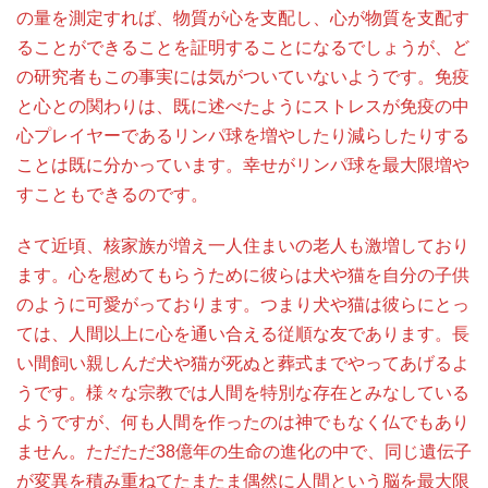
の量を測定すれば、物質が心を支配し、心が物質を支配す
ることができることを証明することになるでしょうが、ど
の研究者もこの事実には気がついていないようです。免疫
と心との関わりは、既に述べたようにストレスが免疫の中
心プレイヤーであるリンパ球を増やしたり減らしたりする
ことは既に分かっています。幸せがリンパ球を最大限増や
すこともできるのです。
さて近頃、核家族が増え一人住まいの老人も激増しており
ます。心を慰めてもらうために彼らは犬や猫を自分の子供
のように可愛がっております。つまり犬や猫は彼らにとっ
ては、人間以上に心を通い合える従順な友であります。長
い間飼い親しんだ犬や猫が死ぬと葬式までやってあげるよ
うです。様々な宗教では人間を特別な存在とみなしている
ようですが、何も人間を作ったのは神でもなく仏でもあり
ません。ただただ38億年の生命の進化の中で、同じ遺伝子
が変異を積み重ねてたまたま偶然に人間という脳を最大限