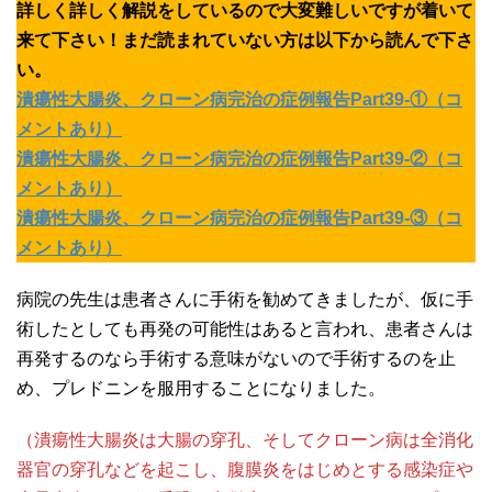
詳しく詳しく解説をしているので大変難しいですが着いて
来て下さい！まだ読まれていない方は以下から読んで下さ
い。
潰瘍性大腸炎、クローン病完治の症例報告Part39-①（コ
メントあり）
潰瘍性大腸炎、クローン病完治の症例報告Part39-②（コ
メントあり）
潰瘍性大腸炎、クローン病完治の症例報告Part39-③（コ
メントあり）
病院の先生は患者さんに手術を勧めてきましたが、仮に手
術したとしても再発の可能性はあると言われ、患者さんは
再発するのなら手術する意味がないので手術するのを止
め、プレドニンを服用することになりました。
（潰瘍性大腸炎は大腸の穿孔、そしてクローン病は全消化
器官の穿孔などを起こし、腹膜炎をはじめとする感染症や