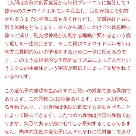
（人間は自分の副腎皮質から毎日プレドニンに換算して１
錠5㎎のステロイドホルモンを産生し、活動が始まる朝方
から夕方までの昼間に最も多く作りだし、交感神経と共に
戦う体制をとらせます。夕方から朝方にかけての休息時に
徐々に減り、副交感神経が支配する睡眠に変わるという繰
り返しを一生続けます。そして再びステロイドホルモンは
朝方に昼間の戦いの準備をするために一挙に増えるので
す。このような規則的な本能的なリズムによって人体とい
うミクロの生命体という宇宙が遺伝子によって支配されて
いるのです。
この遺伝子の発現を生み出すのは戦いの対象である異物で
あります。この異物には2種類あります。ひとつは有形な
る異物であり、この異物は免疫の遺伝子を発動させること
によって除去できます。ふたつめの異物は無形の異物であ
ります。無形であるが故に心でしか察知することができま
せん。肉体の免疫の遺伝子は人それぞれに絶対無二であり