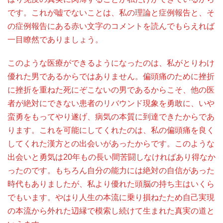
です。これが嘘でないことは、私の理論と症例報告と、そ
の症例報告にある赤い文字のコメントを読んでもらえれば
一目瞭然でありましょう。
このような医療ができるようになったのは、私がとりわけ
優れた男であるからではありません。偏頭痛のために挫折
に挫折を重ねた死にぞこないの男であるからこそ、他の医
者が絶対にできない患者のリバウンド現象を勇敢に、いや
蛮勇をもってやり遂げ、病気の本質に到達できたからであ
ります。これを可能にしてくれたのは、私の偏頭痛を良く
してくれた漢方との出会いがあったからです。このような
出会いと勇気は20年もの長い間苦闘しなければあり得なか
ったのです。もちろん自分の能力には絶対の自信があった
時代もありましたが、私より優れた頭脳の持ち主はいくら
でもいます。やはり人生の本流に乗り損ねたため自己実現
の本流から外れた辺縁で模索し続けて生まれた真実の道と