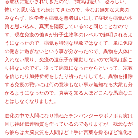
る症状に驚かされてきたので、“病気は悪い、恐ろしい、
怖い”と思い込まれ続けてきたので、今なお無知な大衆の
みならず、医学者も病気を悪者扱いにして症状を病気の本
質と思い込み、真実を隠蔽しているのと同じことなので
す。現在免疫の働きが分子生物学のレベルで解明されるよ
うになったので、病気も特別な現象ではなくて、単に免疫
の働きに過ぎないという事が分かったので、異物を人体に
入れない限り、免疫の遺伝子が発動しないので病気は起こ
り得ないのです。従って病気になったからといって、宗教
を信じたり加持祈祷をしたり祈ったりしても、異物を排除
する免疫の戦いには何の意味もない事が無知なる大衆も分
かるようになったので、真実を知る人ほどこんな馬鹿なこ
とはしなくなりました。
進化の中で人間になり損ねたチンパンジーやボノボも実は
同じ神経伝達物質を作っているのでありますが、残念なが
ら彼らは大脳皮質を人間ほど上手に言葉を操るほど進化さ