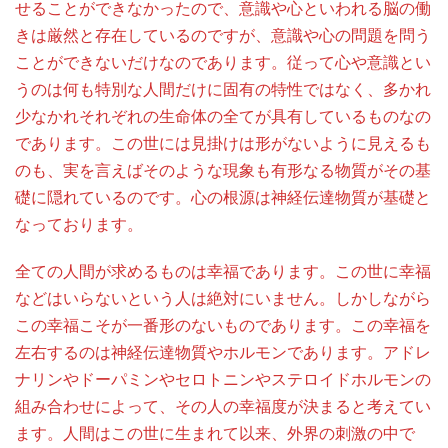
せることができなかったので、意識や心といわれる脳の働
きは厳然と存在しているのですが、意識や心の問題を問う
ことができないだけなのであります。従って心や意識とい
うのは何も特別な人間だけに固有の特性ではなく、多かれ
少なかれそれぞれの生命体の全てが具有しているものなの
であります。この世には見掛けは形がないように見えるも
のも、実を言えばそのような現象も有形なる物質がその基
礎に隠れているのです。心の根源は神経伝達物質が基礎と
なっております。
全ての人間が求めるものは幸福であります。この世に幸福
などはいらないという人は絶対にいません。しかしながら
この幸福こそが一番形のないものであります。この幸福を
左右するのは神経伝達物質やホルモンであります。アドレ
ナリンやドーパミンやセロトニンやステロイドホルモンの
組み合わせによって、その人の幸福度が決まると考えてい
ます。人間はこの世に生まれて以来、外界の刺激の中で