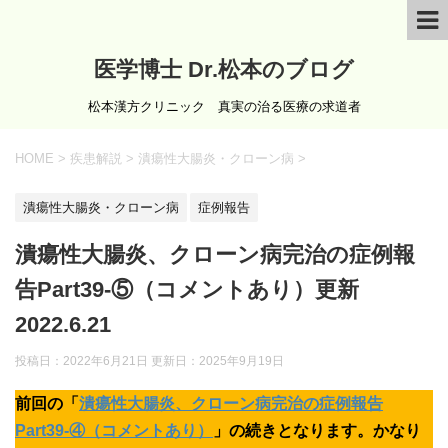
医学博士 Dr.松本のブログ
松本漢方クリニック 真実の治る医療の求道者
HOME
>
疾患解説
>
潰瘍性大腸炎・クローン病
>
潰瘍性大腸炎・クローン病
症例報告
潰瘍性大腸炎、クローン病完治の症例報
告Part39-⑤（コメントあり）更新
2022.6.21
投稿日：2022年6月21日 更新日：
2025年9月19日
前回の「
潰瘍性大腸炎、クローン病完治の症例報告
Part39-④（コメントあり）
」の続きとなります。かなり