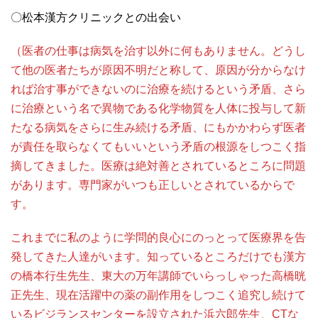
〇松本漢方クリニックとの出会い
（医者の仕事は病気を治す以外に何もありません。どうし
て他の医者たちが原因不明だと称して、原因が分からなけ
れば治す事ができないのに治療を続けるという矛盾、さら
に治療という名で異物である化学物質を人体に投与して新
たなる病気をさらに生み続ける矛盾、にもかかわらず医者
が責任を取らなくてもいいという矛盾の根源をしつこく指
摘してきました。医療は絶対善とされているところに問題
があります。専門家がいつも正しいとされているからで
す。
これまでに私のように学問的良心にのっとって医療界を告
発してきた人達がいます。知っているところだけでも漢方
の橋本行生先生、東大の万年講師でいらっしゃった高橋晄
正先生、現在活躍中の薬の副作用をしつこく追究し続けて
いるビジランスセンターを設立された浜六郎先生、CTな