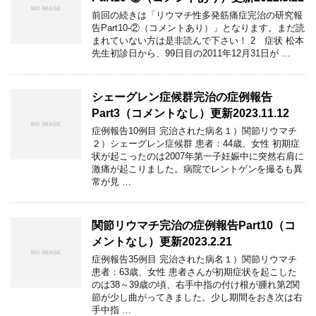
前回の続きは「リウマチ性多発筋痛症完治の研究報
告Part10-②（コメントあり）」となります。まだ読
まれていない方は是非読んで下さい！ 2 症状 松本
先生初診日から、99日目の2011年12月31日が …
シェーグレン症候群完治の症例報告
Part3（コメントなし）更新2023.11.12
症例報告10例目 完治された病名１）関節リウマチ
２）シェーグレン症候群 患者：44歳、女性 初期症
状が起こったのは2007年第一子妊娠中に突然右肩に
激痛が起こりました。病院でレントゲンを撮るも異
常が見 …
関節リウマチ完治の症例報告Part10（コ
メントなし）更新2023.2.21
症例報告35例目 完治された病名１）関節リウマチ
患者：63歳、女性 患者さんが初期症状を起こした
のは38～39歳の頃、右手中指の付け根が腫れ第2関
節が少し曲がってきました。少し期間をおき次は右
手中指 …