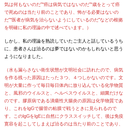
気は何もないのだ”“癌は病気ではないのだ”“歳をとって癌
で死ぬのは当たり前のことであり、怖がる必要はないの
だ”“医者が病気を治らないようにしているのだ”などの根拠
を明確に私の理論の中で述べています。）
しかし、私の理論を熟読していたご主人と話しているうち
に、患者さんは治るのは夢ではないのかもしれないと思う
ようになりました。
（水も漏らさない衛生状態が文明社会に訪れたので、病気
を作る残った原因はたった３つ、４つしかないのです。文
明が大量に作って毎日毎日体内に放り込んでいる化学物質
と、風邪のウイルスと、ヘルペスウイルスと、細菌だけな
のです。膠原病である潰瘍性大腸炎の原因は化学物質であ
り、これをIgGで腸管の粘膜で戦うときに見られるので
す。このIgGをIgEに自然にクラススイッチして、後は免疫
寛容を起こしてしまえば治るのは当たり前のことであり、