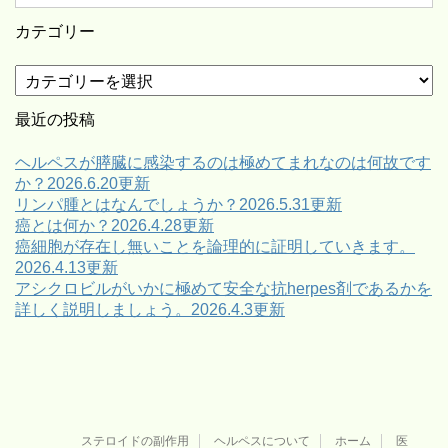
カテゴリー
カ
テ
ゴ
最近の投稿
リ
ー
ヘルペスが膵臓に感染するのは極めてまれなのは何故です
か？2026.6.20更新
リンパ腫とはなんでしょうか？2026.5.31更新
癌とは何か？2026.4.28更新
癌細胞が存在し無いことを論理的に証明していきます。
2026.4.13更新
アシクロビルがいかに極めて安全な抗herpes剤であるかを
詳しく説明しましょう。2026.4.3更新
ステロイドの副作用
ヘルペスについて
ホーム
医