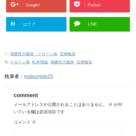
Google+
Pocket
B!
はてブ
LINE
-
潰瘍性大腸炎・クローン病
,
症例報告
-
クローン病
,
松本理論
,
潰瘍性大腸炎
,
症例報告
執筆者：
matsumoto25
comment
メールアドレスが公開されることはありません。
※
が付
いている欄は必須項目です
コメント
※