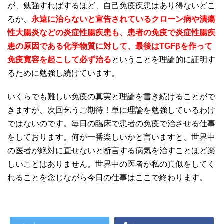
が、勉強すればするほど、自己免疫疾患はあり得ないどこ
ろか、
永遠に治らないと宣告されているクローン病や潰瘍
性大腸炎などの炎症性腸疾患も、患者の免疫で炎症性腸疾
患の原因である化学物質に対して、最後はTGFβを作って
免疫寛容を起こして必ず治る
ということを理論的に証明す
るために勉強し続けています。
いくらでも難しい免疫の真実と理論を書き続けることがで
きますが、次回乞うご期待！単に理論を勉強しているわけ
ではないのです。毎日の臨床で患者の免疫で治させる仕事
をしております。何が一番楽しいかと言いますと、世界中
の医者が絶対に直せないと断言する病気を治すことほど楽
しいことはありません。世界中の医者が私の真似をしてく
れることを念じながら今日の仕事はここで終わります。