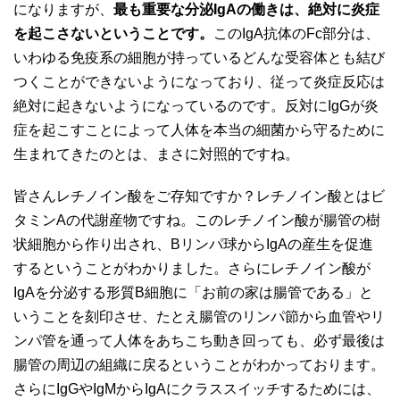
になりますが、
最も重要な分泌IgAの働きは、絶対に炎症
を起こさないということです。
このIgA抗体のFc部分は、
いわゆる免疫系の細胞が持っているどんな受容体とも結び
つくことができないようになっており、従って炎症反応は
絶対に起きないようになっているのです。反対にIgGが炎
症を起こすことによって人体を本当の細菌から守るために
生まれてきたのとは、まさに対照的ですね。
皆さんレチノイン酸をご存知ですか？レチノイン酸とはビ
タミンAの代謝産物ですね。このレチノイン酸が腸管の樹
状細胞から作り出され、Bリンパ球からIgAの産生を促進
するということがわかりました。さらにレチノイン酸が
IgAを分泌する形質B細胞に「お前の家は腸管である」と
いうことを刻印させ、たとえ腸管のリンパ節から血管やリ
ンパ管を通って人体をあちこち動き回っても、必ず最後は
腸管の周辺の組織に戻るということがわかっております。
さらにIgGやIgMからIgAにクラススイッチするためには、