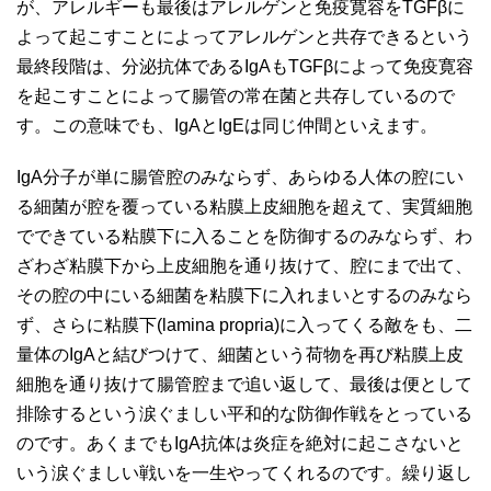
が、アレルギーも最後はアレルゲンと免疫寛容をTGFβに
よって起こすことによってアレルゲンと共存できるという
最終段階は、分泌抗体であるIgAもTGFβによって免疫寛容
を起こすことによって腸管の常在菌と共存しているので
す。この意味でも、IgAとIgEは同じ仲間といえます。
IgA分子が単に腸管腔のみならず、あらゆる人体の腔にい
る細菌が腔を覆っている粘膜上皮細胞を超えて、実質細胞
でできている粘膜下に入ることを防御するのみならず、わ
ざわざ粘膜下から上皮細胞を通り抜けて、腔にまで出て、
その腔の中にいる細菌を粘膜下に入れまいとするのみなら
ず、さらに粘膜下(lamina propria)に入ってくる敵をも、二
量体のIgAと結びつけて、細菌という荷物を再び粘膜上皮
細胞を通り抜けて腸管腔まで追い返して、最後は便として
排除するという涙ぐましい平和的な防御作戦をとっている
のです。あくまでもIgA抗体は炎症を絶対に起こさないと
いう涙ぐましい戦いを一生やってくれるのです。繰り返し