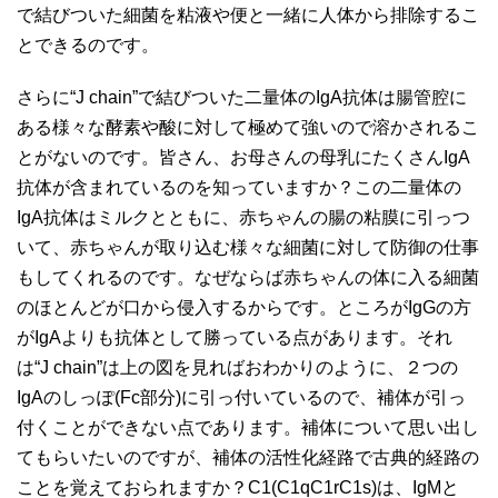
で結びついた細菌を粘液や便と一緒に人体から排除するこ
とできるのです。
さらに“J chain”で結びついた二量体のIgA抗体は腸管腔に
ある様々な酵素や酸に対して極めて強いので溶かされるこ
とがないのです。皆さん、お母さんの母乳にたくさんIgA
抗体が含まれているのを知っていますか？この二量体の
IgA抗体はミルクとともに、赤ちゃんの腸の粘膜に引っつ
いて、赤ちゃんが取り込む様々な細菌に対して防御の仕事
もしてくれるのです。なぜならば赤ちゃんの体に入る細菌
のほとんどが口から侵入するからです。ところがIgGの方
がIgAよりも抗体として勝っている点があります。それ
は“J chain”は上の図を見ればおわかりのように、２つの
IgAのしっぽ(Fc部分)に引っ付いているので、補体が引っ
付くことができない点であります。補体について思い出し
てもらいたいのですが、補体の活性化経路で古典的経路の
ことを覚えておられますか？C1(C1qC1rC1s)は、IgMと