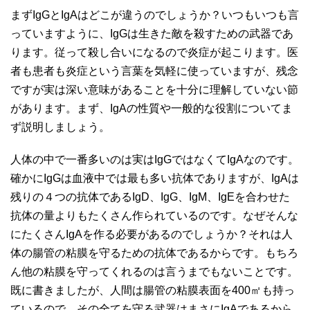
まずIgGとIgAはどこが違うのでしょうか？いつもいつも言
っていますように、IgGは生きた敵を殺すための武器であ
ります。従って殺し合いになるので炎症が起こります。医
者も患者も炎症という言葉を気軽に使っていますが、残念
ですが実は深い意味があることを十分に理解していない節
があります。まず、IgAの性質や一般的な役割についてま
ず説明しましょう。
人体の中で一番多いのは実はIgGではなくてIgAなのです。
確かにIgGは血液中では最も多い抗体でありますが、IgAは
残りの４つの抗体であるIgD、IgG、IgM、IgEを合わせた
抗体の量よりもたくさん作られているのです。なぜそんな
にたくさんIgAを作る必要があるのでしょうか？それは人
体の腸管の粘膜を守るための抗体であるからです。もちろ
ん他の粘膜を守ってくれるのは言うまでもないことです。
既に書きましたが、人間は腸管の粘膜表面を400㎡も持っ
ているので、その全てを守る武器はまさにIgAであるから