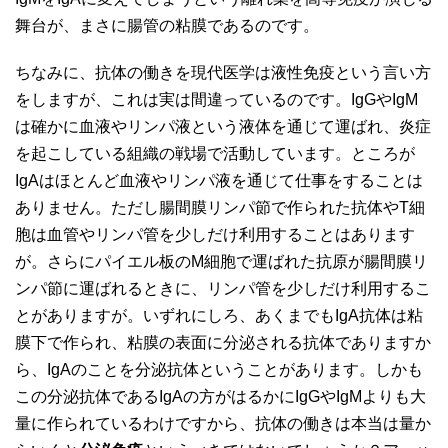
舞台が、まさに腸管の粘膜であるのです。
ちなみに、抗体の働きを現代医学は液性免疫という言い方
をしますが、これは実は間違っているのです。IgGやIgM
は確かに血液やリンパ液という液体を通じて運ばれ、炎症
を起こしている組織の戦場で活動しています。ところが
IgAはほとんど血液やリンパ液を通じて仕事をすることは
ありません。ただし腸間膜リンパ節で作られた抗体やT細
胞は血管やリンパ管を少しだけ利用することはあります
が。さらにパイエル板のM細胞で運ばれた抗原が腸間膜リ
ンパ節に運ばれるときに、リンパ管を少しだけ利用するこ
とがありますが。いずれにしろ、あくまでもIgA抗体は粘
膜下で作られ、粘膜の表面に分泌される抗体でありますか
ら、IgAのことを分泌抗体ということがあります。しかも
この分泌抗体であるIgAの方がはるかにIgGやIgMよりも大
量に作られているわけですから、抗体の働きは本当は量か