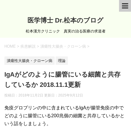
医学博士 Dr.松本のブログ
松本漢方クリニック 真実の治る医療の求道者
HOME
>
疾患解説
>
潰瘍性大腸炎・クローン病
>
潰瘍性大腸炎・クローン病
理論
IgAがどのように腸管にいる細菌と共存
しているか 2018.11.1更新
投稿日：2018年11月2日 更新日：
2025年9月12日
免疫グロブリンの中に含まれているIgAが腸管免疫の中で
どのように腸管にいる200兆個の細菌と共存しているかと
いう話をしましょう。