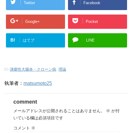
Twitter
Facebook
Google+
Pocket
B!
はてブ
LINE
-
潰瘍性大腸炎・クローン病
,
理論
執筆者：
matsumoto25
comment
メールアドレスが公開されることはありません。
※
が付
いている欄は必須項目です
コメント
※