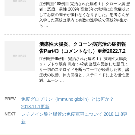
症例報告188例目 完治された病名１）クローン病 患
者：25歳、男性 2009年高校3年の秋頃に自覚症状と
してお腹の調子が優れなくなりました。患者さんが
入学した高校は県内で有数の進学校で高校2年生か
ら …
潰瘍性大腸炎、クローン病完治の症例報
告Part43（コメントなし）更新2022.7.2
症例報告95例目 完治された病名１）潰瘍性大腸炎
２）ブドウ膜炎 患者：42歳 当院を受診した翌日よ
り一切のステロイドを断って一年が経過した後、諸
症状の改善、体力回復と、ステロイドによる慢性肥
満、ムーン …
PREV
免疫グロブリン（immuno globlin）とは何か？
2018.11.1更新
NEXT
レチノイン酸と腸管の免疫寛容について 2018.11.8更
新