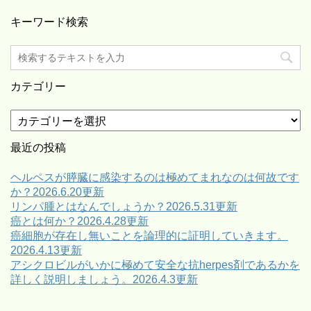
キーワード検索
カテゴリー
カ
テ
ゴ
最近の投稿
リ
ー
ヘルペスが膵臓に感染するのは極めてまれなのは何故です
か？2026.6.20更新
リンパ腫とはなんでしょうか？2026.5.31更新
癌とは何か？2026.4.28更新
癌細胞が存在し無いことを論理的に証明していきます。
2026.4.13更新
アシクロビルがいかに極めて安全な抗herpes剤であるかを
詳しく説明しましょう。2026.4.3更新