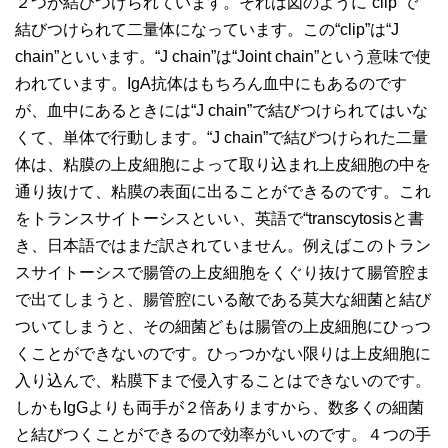
２つが結びつけられています。それは図のように“clip”で
結びつけられて二量体になっています。この“clip”は“J
chain”といいます。“J chain”は“Joint chain”という意味で使
われています。IgA抗体はもちろん血中にもあるのです
が、血中にあるときには“J chain”で結びつけられてはいな
くて、単体で行動します。“J chain”で結びつけられた二量
体は、粘膜の上皮細胞によって取り込まれ上皮細胞の中を
通り抜けて、粘膜の表面に出ることができるのです。これ
をトランスサイトーシスといい、英語で“transcytosisと書
き、日本語ではまだ訳されていません。例えばこのトラン
スサイトーシスで腸管の上皮細胞をくぐり抜けて腸管腔ま
で出てしまうと、腸管腔にいる敵である莫大な細菌と結び
ついてしまうと、その細菌どもは腸管の上皮細胞にひっつ
くことができないのです。ひっつかない限りは上皮細胞に
入り込んで、粘膜下まで侵入することはできないのです。
しかもIgGよりも両手が２倍ありますから、数多くの細菌
と結びつくことができるので効率がいいのです。４つの手