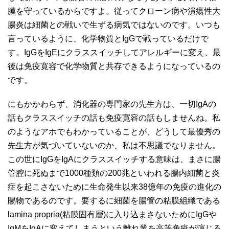
膜を守っているからですよ。従ってクローン病や潰瘍性大
腸炎は細菌との戦いで生ずる病気ではないのです。いつも
言っているように、化学物質とIgGで戦っているだけで
す。IgGをIgEにクラススイッチしてアレルギーに変え、最
後は免疫寛容で化学物質と共存できるようになっているの
です。
にもかかわらず、消化器の専門家の先生方は、一切IgAの
話もクラススイッチの話も免疫寛容の話もしませんね。私
のようなアホでもわかっていることが、どうして最優秀の
先生方が気づいていないのか、私は不思議でなりません。
この世にIgGをIgAにクラススイッチする意味は、まさに腸
管腔に死ぬまで1000種類の200兆といわれる腸内細菌と炎
症を起こさないために生命発生以来38億年の免疫の進化の
賜物であるのです。要するに細菌を腸管の粘膜組織である
lamina propria(粘膜固有層)に入り込まさないためにIgGや
IgMをIgAに変えてしまうという離れ業を高等免疫が演じる