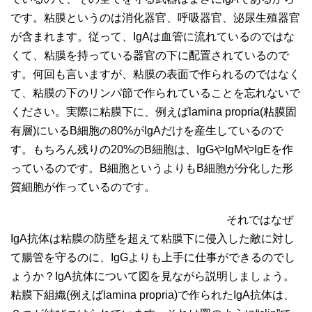
です。粘膜というのは消化器官、呼吸器官、泌尿生殖器官
が含まれます。従って、IgAは血管に流れているのではな
くて、粘膜を持っている器官の下に配置されているので
す。何回も言いますが、粘膜の表面で作られるのではなく
て、粘膜の下のリンパ節で作られていることを忘れないで
ください。実際に粘膜下に、例えばlamina propria(粘膜固
有層)にいるB細胞の80%がIgAだけを産生しているので
す。もちろん残りの20%のB細胞は、IgGやIgMやIgEを作
っているのです。B細胞というよりもB細胞が分化した形
質細胞が作っているのです。
それではなぜ
IgA抗体は粘膜の防壁を超えて粘膜下に侵入した敵に対し
て腸管を守るのに、IgGよりも上手に仕事ができるのでし
ょうか？IgA抗体について図を見ながら説明しましょう。
粘膜下組織(例えばlamina propria)で作られたIgA抗体は、