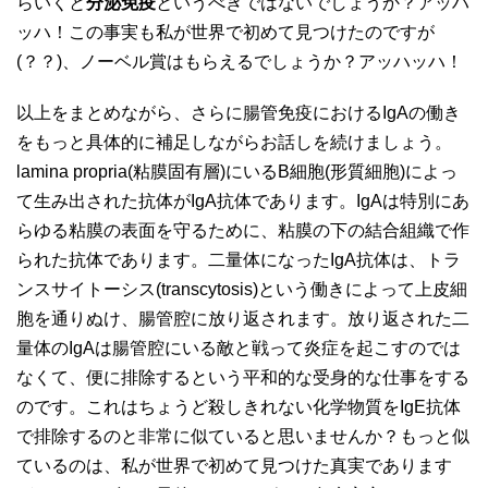
らいくと
分泌免疫
というべきではないでしょうか？アッハ
ッハ！この事実も私が世界で初めて見つけたのですが
(？？)、ノーベル賞はもらえるでしょうか？アッハッハ！
以上をまとめながら、さらに腸管免疫におけるIgAの働き
をもっと具体的に補足しながらお話しを続けましょう。
lamina propria(粘膜固有層)にいるB細胞(形質細胞)によっ
て生み出された抗体がIgA抗体であります。IgAは特別にあ
らゆる粘膜の表面を守るために、粘膜の下の結合組織で作
られた抗体であります。二量体になったIgA抗体は、トラ
ンスサイトーシス(transcytosis)という働きによって上皮細
胞を通りぬけ、腸管腔に放り返されます。放り返された二
量体のIgAは腸管腔にいる敵と戦って炎症を起こすのでは
なくて、便に排除するという平和的な受身的な仕事をする
のです。これはちょうど殺しきれない化学物質をIgE抗体
で排除するのと非常に似ていると思いませんか？もっと似
ているのは、私が世界で初めて見つけた真実であります