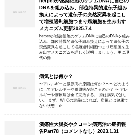
herpesが感染細胞のゲノムDNAに自己の
DNAを組み込み、部位特異的遺伝子組み
換えによって遺伝子の突然変異を起こし
て増殖過剰細胞つまり癌細胞を生み出す
メカニズム更新2025.7.4
herpesが感染細胞のゲノムDNAに自己のDNAを組み
込み、部位特異的遺伝子組み換えによって遺伝子の
突然変異を起こして増殖過剰細胞つまり癌細胞を生
み出すメカニズムを詳しく説明しましょう。更に現
代の難 …
病気とは何か？
〜アレルギーと膠原病の原因は何か？〜〜どのよう
にしてアレルギーや膠原病が起こるのか？ 〜 アレ
ルギーや膠原病は全て完治する。 癌は病気ではな
い。 まず、WHOの定義によれば、病気とは健康で
ない状態、正 …
潰瘍性大腸炎やクローン病完治の症例報
告Part78（コメントなし）2023.1.31