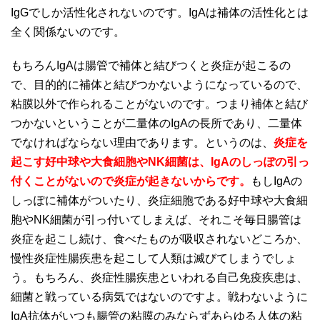
IgGでしか活性化されないのです。IgAは補体の活性化とは
全く関係ないのです。
もちろんIgAは腸管で補体と結びつくと炎症が起こるの
で、目的的に補体と結びつかないようになっているので、
粘膜以外で作られることがないのです。つまり補体と結び
つかないということが二量体のIgAの長所であり、二量体
でなければならない理由であります。というのは、
炎症を
起こす好中球や大食細胞やNK細菌は、IgAのしっぽの引っ
付くことがないので炎症が起きないからです。
もしIgAの
しっぽに補体がついたり、炎症細胞である好中球や大食細
胞やNK細菌が引っ付いてしまえば、それこそ毎日腸管は
炎症を起こし続け、食べたものが吸収されないどころか、
慢性炎症性腸疾患を起こして人類は滅びてしまうでしょ
う。もちろん、炎症性腸疾患といわれる自己免疫疾患は、
細菌と戦っている病気ではないのですよ。戦わないように
IgA抗体がいつも腸管の粘膜のみならずあらゆる人体の粘