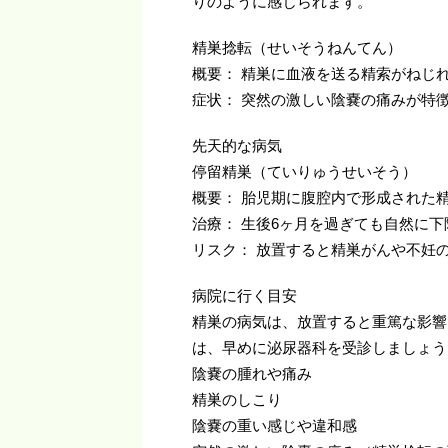
りのように感じられます。
精巣捻転（せいそうねんてん）
概要： 精巣に血液を送る精索がねじ
症状： 突然の激しい陰嚢の痛みが特
先天的な病気
停留精巣（ていりゅうせいそう）
概要： 胎児期に腹腔内で形成された
治療： 生後6ヶ月を過ぎても自然に
リスク： 放置すると精巣がんや不妊
病院に行く目安
精巣の病気は、放置すると重篤な影響
は、早めに泌尿器科を受診しましょう
陰嚢の腫れや痛み
精巣のしこり
陰嚢の重い感じや違和感