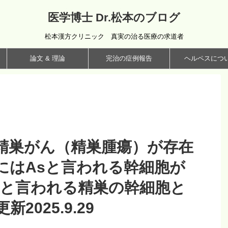
医学博士 Dr.松本のブログ
松本漢方クリニック 真実の治る医療の求道者
論文 & 理論
完治の症例報告
ヘルペスにつ
精巣がん（精巣腫瘍）が存在
にはAsと言われる幹細胞が
sと言われる精巣の幹細胞と
025.9.29