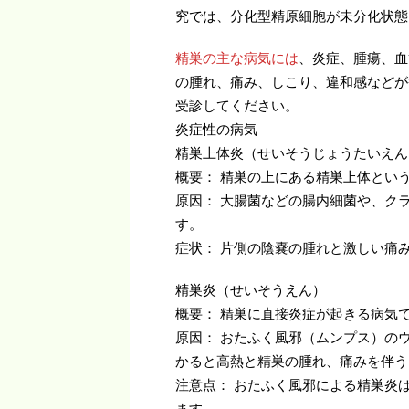
究では、分化型精原細胞が未分化状態
精巣の主な病気には
、炎症、腫瘍、血
の腫れ、痛み、しこり、違和感などが
受診してください。
炎症性の病気
精巣上体炎（せいそうじょうたいえん
概要： 精巣の上にある精巣上体とい
原因： 大腸菌などの腸内細菌や、ク
す。
症状： 片側の陰嚢の腫れと激しい痛
精巣炎（せいそうえん）
概要： 精巣に直接炎症が起きる病気
原因： おたふく風邪（ムンプス）の
かると高熱と精巣の腫れ、痛みを伴う
注意点： おたふく風邪による精巣炎
ます。