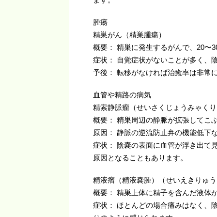
腫瘍
精巣がん（精巣腫瘍）
概要： 精巣に発生するがんで、20〜
症状： 自覚症状がないことが多く、
予後： 転移がなければ治癒率は非常
血管や精路の病気
精索静脈瘤（せいさくじょうみゃくり
概要： 精巣周辺の静脈が拡張してこ
原因： 静脈の逆流防止弁の機能低下
症状： 陰嚢の表面に血管が浮き出て
原因となることもあります。
精液瘤（精液嚢腫）（せいえきりゅう
概要： 精巣上体に精子を含んだ液体
症状： ほとんどの場合痛みはなく、