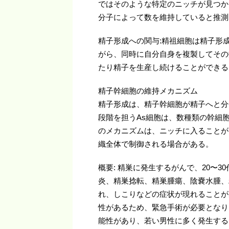
ではそのような特定のニッチが見つか
分子によって数を維持していると推測
精子形成への関与:精祖細胞は精子形
がら、同時に自分自身を複製してその
たり精子を生産し続けることができる
精子幹細胞の維持メカニズム
精子形成は、精子幹細胞が精子へと分
段階を担うAs細胞は、数種類の幹細
のメカニズムは、ニッチに入ることが
織全体で制御される場合がある。
概要: 精巣に発生するがんで、20〜
炎、精巣捻転、精巣腫瘍、陰嚢水腫、
れ、しこりなどの症状が現れることが
性があるため、緊急手術が必要となり
能性があり、若い男性に多く発生する