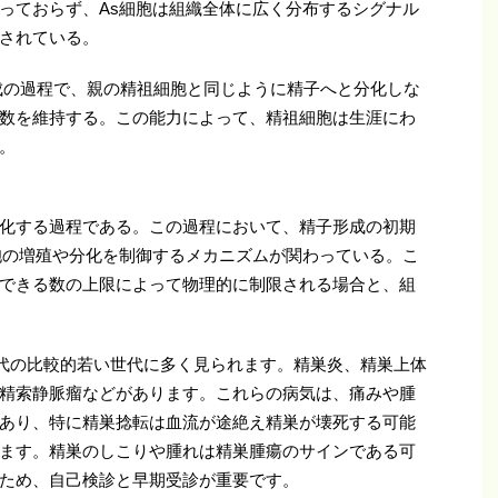
っておらず、As細胞は組織全体に広く分布するシグナル
されている。
成の過程で、親の精祖細胞と同じように精子へと分化しな
数を維持する。この能力によって、精祖細胞は生涯にわ
。
化する過程である。この過程において、精子形成の初期
胞の増殖や分化を制御するメカニズムが関わっている。こ
できる数の上限によって物理的に制限される場合と、組
30代の比較的若い世代に多く見られます。精巣炎、精巣上体
精索静脈瘤などがあります。これらの病気は、痛みや腫
あり、特に精巣捻転は血流が途絶え精巣が壊死する可能
ます。精巣のしこりや腫れは精巣腫瘍のサインである可
ため、自己検診と早期受診が重要です。