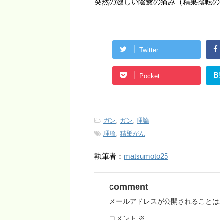
突然の激しい陰嚢の痛み（精巣捻転の
Twitter
B
Pocket
-
ガン
,
ガン
,
理論
-
理論
,
精巣がん
執筆者：
matsumoto25
comment
メールアドレスが公開されることは
コメント
※