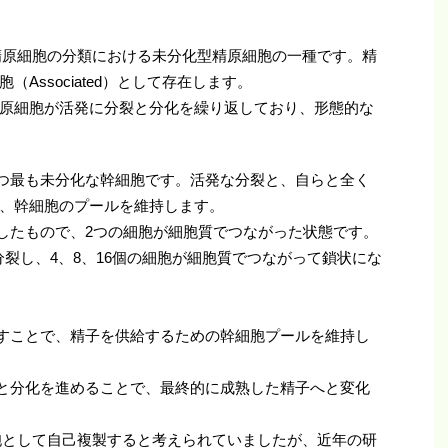
精原細胞の分類における未分化型精原細胞の一種です。精
Associated）として存在します。
原細胞が活発に分裂と分化を繰り返しており、形態的な
を持つ最も未分化な幹細胞です。活発な分裂と、自らと全く
、幹細胞のプールを維持します。
回分裂したもので、2つの細胞が細胞質でつながった状態です。
らに分裂し、4、8、16個の細胞が細胞質でつながって鎖状にな
り返すことで、精子を供給するための幹細胞プールを維持し
分裂と分化を進めることで、最終的に成熟した精子へと変化
胞として自己複製すると考えられていましたが、近年の研