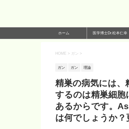
ホーム
医学博士Dr.松本仁幸
HOME
>
ガン
>
ガン
ガン
理論
精巣の病気には、
するのは精巣細胞
あるからです。A
は何でしょうか？更新2