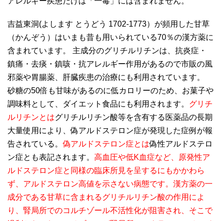
アレルギー疾患だけは「一毒」には含まれません。
吉益東洞(よします とうどう 1702-1773）が頻用した甘草
（かんぞう）はいまも昔も用いられている70％の漢方薬に
含まれています。 主成分のグリチルリチンは、抗炎症・
鎮痛・去痰・鎮咳・抗アレルギー作用があるので市販の風
邪薬や胃腸薬、肝臓疾患の治療にも利用されています。
砂糖の50倍も甘味があるのに低カロリーのため、お菓子や
調味料として、ダイエット食品にも利用されます。
グリチ
ルリチンとは
グリチルリチン酸等を含有する医薬品の長期
大量使用により、偽アルドステロン症が発現した症例が報
告されている。
偽アルドステロン症とは
偽性アルドステロ
ン症とも表記されます。
高血圧や低K血症など、原発性ア
ルドステロン症と同様の臨床所見を呈するにもかかわら
ず、アルドステロン高値を示さない病態です。漢方薬の一
成分である甘草に含まれるグリチルリチン酸の作用によ
り、腎局所でのコルチゾール不活性化が阻害され、そこで