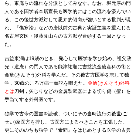
ら、東庵らの流れを分派としてみなす。なお、堀元厚の門
人である国学者本居宣長も医学的にはこの流れを汲んでい
る。この後世方派対して思弁的傾向が強いとする批判が現
れ、『傷寒論』などの唐以前の古典と実証主義を重んじる
名古屋玄医・後藤艮山らの古方派が台頭する一因となっ
た。
吉益東洞は19歳のとき、発心して医学を学び始め、祖父政
光（道庵）の門人である能津祐順に吉益流金瘡産科の術と
金瘡(きんそう)外科を学んだ。その後古方医学を志して独
学，30歳のころ万病一毒説を唱えた。
金瘡(きんそう)外科
とは
刀剣，矢じりなどの金属製武器による切り傷（瘡）を
手当てする外科医です。
独学で古今の医書を読破、ついにその当時流行の後世(ご
せい)家医方を排し、古医方によるべきことを主張した。
更にそののちも独学で『素問』をはじめとする医学の古典