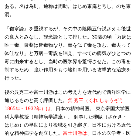
ある。名は為則、通称は周助。はじめ東庵と号し、のち東
洞。
『傷寒論』を重視するが、その中の陰陽五行説さえも後世
の竄入とみなし、観念論として排した。30歳の頃「万病は
唯一毒、衆薬は皆毒物なり。毒を似て毒を攻む。毒去って
体佳なり」と万病一毒説を唱え、すべての病気がひとつの
毒に由来するとし、当時の医学界を驚愕させた。この毒を
制するため、強い作用をもつ峻剤を用いる攻撃的な治療を
行った。
後の呉秀三や富士川游はこの考え方を近代的で西洋医学に
通じるものと高く評価した。
呉 秀三（くれ しゅうぞう
1865年～1932年）は
、日本の精神科医。 東京帝国大学医
科大学教授（精神病学講座）。 師事した榊俶（さかき・
はじめ）の早世により役職を引き継ぎ、日本における近代
的な精神病学を創立した。
富士川游は
、日本の医学者・医