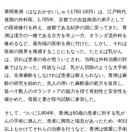
華岡青洲（はなおかせいしゅう1760-1835）は、江戸時代
後期の外科医。1,785年、京都での吉益南涯の弟子として
の医術修行を終え、故郷である紀伊の国に戻ってきた。青
洲は漢方の一種である古方を学ぶ一方、オランダ流外科を
修めるなど、最先端の医術を身に付けた。しかし、それは
医術の限界を痛感することにもなった。たとえば乳がん
は、切れば患者の命が危ういとされ、当時は外科治療の対
象ではなかった。何故ならば、乳がん切除のような大手術
は、全身麻酔をしなければ患者は耐えられない。青洲は麻
酔の研究を始めた。先人の用いた麻酔薬の処方を改良し、
延べ十数人のボランティアの協力を得て有効性と安全性を
確かめた。母親と妻が投与試験に参加した。
そして、ついに1,804年、青洲は60歳の患者に対する乳が
んの手術に挑んだ。患者に脚気と喘息があったため、40日
以上もかけてそれらの治療を行うなど、青洲は慎重に手術