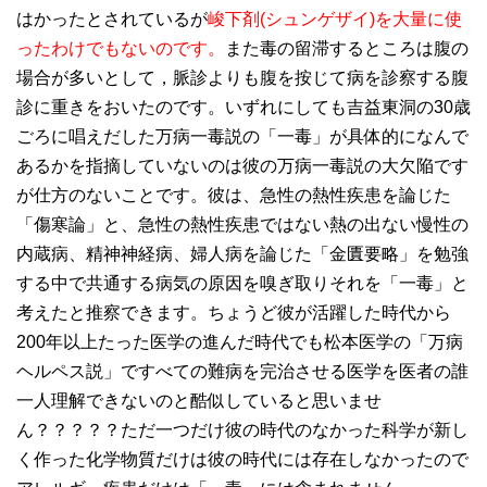
はかったとされているが
峻下剤(シュンゲザイ)を大量に使
ったわけでもないのです。
また毒の留滞するところは腹の
場合が多いとして，脈診よりも腹を按じて病を診察する腹
診に重きをおいたのです。いずれにしても吉益東洞の30歳
ごろに唱えだした万病一毒説の「一毒」が具体的になんで
あるかを指摘していないのは彼の万病一毒説の大欠陥です
が仕方のないことです。彼は、急性の熱性疾患を論じた
「傷寒論」と、急性の熱性疾患ではない熱の出ない慢性の
内蔵病、精神神経病、婦人病を論じた「金匱要略」を勉強
する中で共通する病気の原因を嗅ぎ取りそれを「一毒」と
考えたと推察できます。ちょうど彼が活躍した時代から
200年以上たった医学の進んだ時代でも松本医学の「万病
ヘルペス説」ですべての難病を完治させる医学を医者の誰
一人理解できないのと酷似していると思いませ
ん？？？？？ただ一つだけ彼の時代のなかった科学が新し
く作った化学物質だけは彼の時代には存在しなかったので