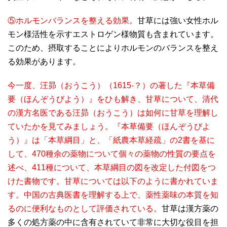
⑤ホルモンバランスを整える効果。
甘草には強い女性ホル
モン様活性を示すエストロゲン様物質も含まれています。
このため、摂取することによりホルモンのバランスを整え
る効果があります。
今一度、汪昴（おうこう）（1615-？）の著した『本草備
要（ほんぞうびよう）』をひも解き、甘草について、清代
の漢方名医である汪昴（おうこう）は如何に甘草を理解し
ていたかを見てみましょう。『本草備要（ほんぞうびよ
う）』は「本草綱目」と、「紙農本草経疏」の2書を基に
して、470種余の薬物について個々の薬物の性質の要点を
述べ、411種について、本草綱目の図を改定した付図をつ
けた書物です。甘草については以下のように書かれていま
す。中国の古典医書を理解する上で、薬性薬味の本質を知
るのに便利なものとして評価されている。
甘草は漢方薬の
多くの処方薬の中に含有されていて非常に大切な役目を担