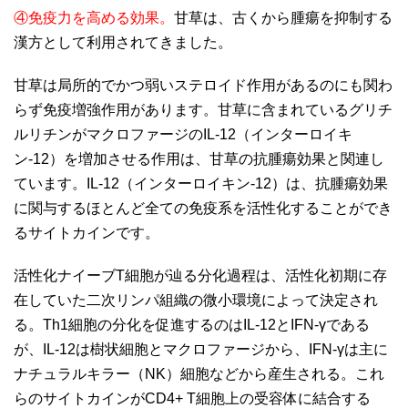
④免疫力を高める効果。
甘草は、古くから腫瘍を抑制する
漢方として利用されてきました。
甘草は局所的でかつ弱いステロイド作用があるのにも関わ
らず免疫増強作用があります。甘草に含まれているグリチ
ルリチンがマクロファージのIL-12（インターロイキ
ン-12）を増加させる作用は、甘草の抗腫瘍効果と関連し
ています。IL-12（インターロイキン-12）は、抗腫瘍効果
に関与するほとんど全ての免疫系を活性化することができ
るサイトカインです。
活性化ナイーブT細胞が辿る分化過程は、活性化初期に存
在していた二次リンパ組織の微小環境によって決定され
る。Th1細胞の分化を促進するのはIL-12とIFN-γである
が、IL-12は樹状細胞とマクロファージから、IFN-γは主に
ナチュラルキラー（NK）細胞などから産生される。これ
らのサイトカインがCD4+ T細胞上の受容体に結合する