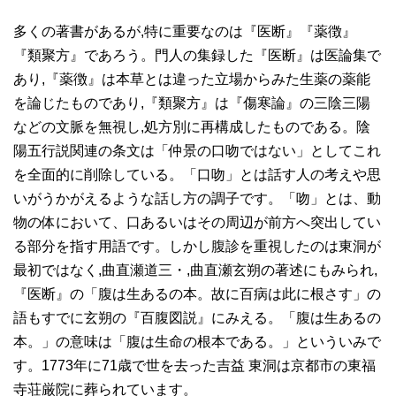
多くの著書があるが,特に重要なのは『医断』『薬徴』
『類聚方』であろう。門人の集録した『医断』は医論集で
あり,『薬徴』は本草とは違った立場からみた生薬の薬能
を論じたものであり,『類聚方』は『傷寒論』の三陰三陽
などの文脈を無視し,処方別に再構成したものである。陰
陽五行説関連の条文は「仲景の口吻ではない」としてこれ
を全面的に削除している。「口吻」とは話す人の考えや思
いがうかがえるような話し方の調子です。「吻」とは、動
物の体において、口あるいはその周辺が前方へ突出してい
る部分を指す用語です。しかし腹診を重視したのは東洞が
最初ではなく,曲直瀬道三・,曲直瀬玄朔の著述にもみられ,
『医断』の「腹は生あるの本。故に百病は此に根さす」の
語もすでに玄朔の『百腹図説』にみえる。「腹は生あるの
本。」の意味は「腹は生命の根本である。」といういみで
す。1773年に71歳で世を去った吉益 東洞は京都市の東福
寺荘厳院に葬られています。