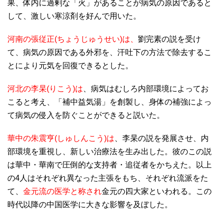
果、体内に過剰な「火」があることが病気の原因であると
して、激しい寒涼剤を好んで用いた。
河南の張従正(ちょうじゅうせい)は、
劉完素の説を受け
て、病気の原因である外邪を、汗吐下の方法で除去するこ
とにより元気を回復できるとした。
河北の李杲(りこう)は
、病気はむしろ内部環境によってお
こると考え、「補中益気湯」を創製し、身体の補強によっ
て病気の侵入を防ぐことができると説いた。
華中の朱震亨(しゅしんこう)は
、李杲の説を発展させ、内
部環境を重視し、新しい治療法を生み出した。彼のこの説
は華中・華南で圧倒的な支持者・追従者をかちえた。以上
の4人はそれぞれ異なった主張をもち、それぞれ流派をた
て、
金元流の医学と称され
金元の四大家といわれる。この
時代以降の中国医学に大きな影響を及ぼした。