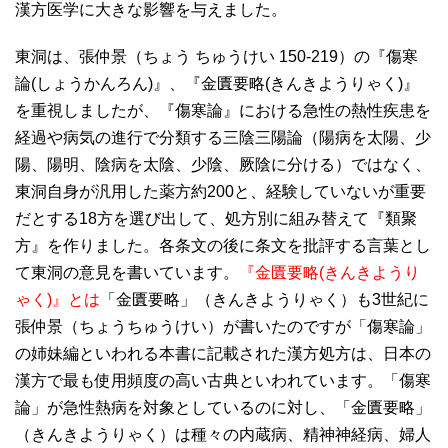
漢方医学に大きな影響を与えました。
東洞は、張仲景（ちょう ちゅうけい 150-219）の『傷寒
論(しょうかんろん)』、『金匱要略(きんきようりゃく)』
を重視しましたが、『傷寒論』における急性の熱性疾患を
経過や病気の進行で分類する三陰三陽論（陽病を太陽、少
陽、陽明、陰病を太陰、少陰、厥陰に分ける）ではなく、
東洞自身が汎用した薬方約200と、経験していないが重要
だとする18方を選び出して、処方別に組み替えて『類聚
方』を作りました。各条文の後に条文を批評する言葉とし
て東洞の意見を書いています。
『金匱要略(きんきようり
ゃく)』とは
「金匱要略」（きんきようりゃく）も3世紀に
張仲景（ちょうちゅうけい）が書いたのですが「傷寒論」
の姉妹編といわれる本書に記載された漢方処方は、日本の
漢方で最も使用頻度の高い古典といわれています。「傷寒
論」が急性熱病を対象としているのに対し、「金匱要略」
（きんきようりゃく）は種々の内蔵病、精神神経病、婦人