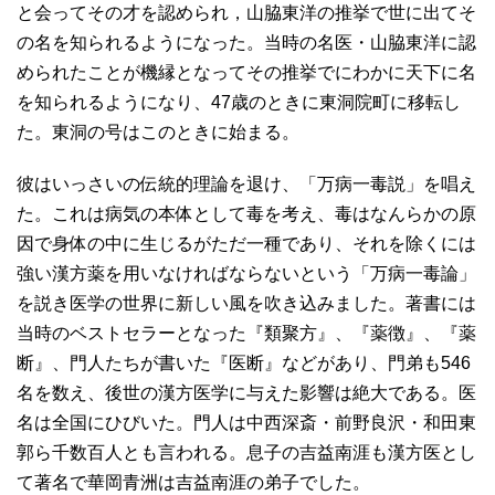
と会ってその才を認められ，山脇東洋の推挙で世に出てそ
の名を知られるようになった。当時の名医・山脇東洋に認
められたことが機縁となってその推挙でにわかに天下に名
を知られるようになり、47歳のときに東洞院町に移転し
た。東洞の号はこのときに始まる。
彼はいっさいの伝統的理論を退け、「万病一毒説」を唱え
た。これは病気の本体として毒を考え、毒はなんらかの原
因で身体の中に生じるがただ一種であり、それを除くには
強い漢方薬を用いなければならないという「万病一毒論」
を説き医学の世界に新しい風を吹き込みました。著書には
当時のベストセラーとなった『類聚方』、『薬徴』、『薬
断』、門人たちが書いた『医断』などがあり、門弟も546
名を数え、後世の漢方医学に与えた影響は絶大である。医
名は全国にひびいた。門人は中西深斎・前野良沢・和田東
郭ら千数百人とも言われる。息子の吉益南涯も漢方医とし
て著名で華岡青洲は吉益南涯の弟子でした。