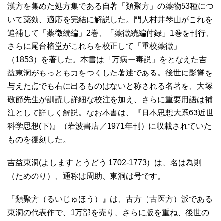
漢方を集めた処方集である自著「類聚方」の薬物53種につ
いて薬効、適応を完結に解説した。門人村井琴山がこれを
追補して「薬徴続編」2巻、「薬徴続編付録」1巻を刊行、
さらに尾台榕堂がこれらを校正して「重校薬徴」
（1853）を著した。本書は「万病ー毒説」をとなえた吉
益東洞がもっとも力をつくした著述である。後世に影響を
与えた点でも右に出るものはないと称される名著を、大塚
敬節先生が訓読し詳細な校注を加え、さらに重要用語は補
注として詳しく解説。なお本書は、『日本思想大系63近世
科学思想(下)』（岩波書店／1971年刊）に収載されていた
ものを復刻した。
吉益東洞(よします とうどう 1702-1773）は、名は為則
（ためのり）、通称は周助、東洞は号です。
『類聚方（るいじゅほう）』は、古方（古医方）派である
東洞の代表作で、1万部を売り、さらに版を重ね、後世の