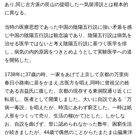
あり,同じ古方派の艮山の提唱した一気留滞説とは根本的
に異なる。
当時の医療思想であった中国の陰陽五行説に強い矛盾を感
じ中国の陰陽五行説は観念論であり、陰陽五行説は病気を
治せる医学ではないと考え陰陽五行説に基づく医学を排
し，病気の内的原因をつきとめようとして実験医学への道
を開拓した。
1738年に37歳の時、一家をあげて上京して京都の万里街
春日小路南に居をかまえ,古医方を唱え,同時に曾祖父の姓
である吉益氏に復した。京都の現存する東洞院通り近くに
転居し、医者として開業しました。大いに自説である「万
病一毒説」を唱えたが、時流にあわず窮乏した。一時は紙
人形をつくって売り、生活の糧(かて)とした。しかしな
お、自説を曲げず、世に認められなかった数年、困窮生活
が続きましたが、44歳で偶然のことからたまたま山脇東洋