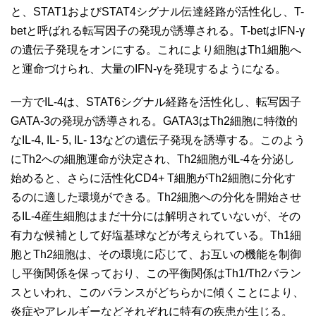
と、STAT1およびSTAT4シグナル伝達経路が活性化し、T-
betと呼ばれる転写因子の発現が誘導される。T-betはIFN-γ
の遺伝子発現をオンにする。これにより細胞はTh1細胞へ
と運命づけられ、大量のIFN-γを発現するようになる。
一方でIL-4は、STAT6シグナル経路を活性化し、転写因子
GATA-3の発現が誘導される。GATA3はTh2細胞に特徴的
なIL-4, IL- 5, IL- 13などの遺伝子発現を誘導する。このよう
にTh2への細胞運命が決定され、Th2細胞がIL-4を分泌し
始めると、さらに活性化CD4+ T細胞がTh2細胞に分化す
るのに適した環境ができる。Th2細胞への分化を開始させ
るIL-4産生細胞はまだ十分には解明されていないが、その
有力な候補として好塩基球などが考えられている。Th1細
胞とTh2細胞は、その環境に応じて、お互いの機能を制御
し平衡関係を保っており、この平衡関係はTh1/Th2バラン
スといわれ、このバランスがどちらかに傾くことにより、
炎症やアレルギーなどそれぞれに特有の疾患が生じる。