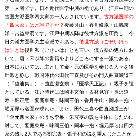
第一人者です。日本近代医学中興の祖であり、江戸中期の
古医方派医学四大家の一人とされています。
古方派医学の
「四大家」はと誰ですか？
後藤艮山・香川修庵・山脇東
洋・吉益東洞です。江戸中期以降は後世方派を圧倒し、今
日の漢方医学の主流派でもある。
後世方派（ごせいほう
は）とは
後世派（ごせいは）とも言い、漢方薬の処方にお
いて、唐・宋以降の書籍をよりどころにする一派である。
日本においては、主として金・元の医学を奉じる人々を後
世派と称し、戦国時代の田代三喜及びその門人曲直瀬道三
（『啓迪集』）・曲直瀬玄朔（『医学天正記』）親子を祖
としている。江戸時代には岡本玄治・古林見宜・長沢道
寿・堀正意・饗庭東庵・味岡三伯・香月牛山・岡本一抱・
堀元厚ら名医が現れた。また、田代三喜や曲直瀬道三が
「金元四大家」のうち李杲・朱震亨の説を主体にしたのに
対して、饗庭東庵・味岡三伯・岡本一抱・堀元厚らは四大
家の残り2人である劉完素・張子和の説を重んじたことか