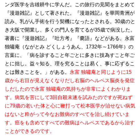
ンダ医学を吉雄耕牛に学んだ。この旅行の見聞をまとめて
『漫遊雑記』として著された。『漫遊雑記』を華岡青洲が
読み、乳がん手術を行う契機になったとされる。30歳のと
き大阪で開業し、多くの門人を育てるが35歳で病没した。
著書に『漫遊雑記』『吐方考』『嚢語』などがある。永富
独嘯庵（ながとみ どくしょうあん、1732年～1766年）の
言葉に、「病を診すること年ごとに多きに技為すこと年ご
とに拙し。益々知る、理を究ることは易く、事に応ずるこ
とは難きことを。」がある。
永富 独嘯庵と同じように15
歳から右目が見えなくなりだし右脳のヘルペス脳炎を発症
しだしたので永富 独嘯庵の気持ちが非常によくわかりま
す。病気を苦にして3回自殺未遂を試みたのですが死ねず
に79歳の老いた体と心に鞭打って松本医学が治せない病気
はないと粋がって今なお難病のすべてを治し続けていま
す。癌をも含めてすべての難病はヘルペスであるから治す
ことができるのです。