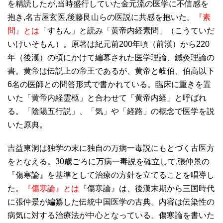
を精読したが,当時盛行していた金元流の医学に不信感を
抱き,名古屋玄医,後藤艮山らの医説に共感を抱いた。
『素
問』とは
「すもん」と読み「黄帝内経素問」（こうていだ
いけいそもん）。原著は紀元前200年頃（前漢）から220
年（後漢）の頃にかけて編幕された医学理論、鍼灸理論の
書。黄帝は伝説上の帝王であるが、黄帝と岐伯、伯高以下
6名の医師との問答形式で書かれている。臨床に重きを置
いた「黄帝内経霊柩」と合わせて「黄帝内経」と呼ばれ
る。「陰陽五行説」、「気」や「経路」の概念で医学を説
いた原典。
吉益東洞は独学の末に独自の万病一毒説にもとづく古医方
をとなえる。30歳ごろに万病一毒説を確立して,張仲景の
『傷寒論』を基準として治療の方針を立てることを唱導し
た。
『傷寒論』とは
『傷寒論』は、後漢末期から三国時代
に張仲景が編纂した伝統中国医学の古典。内容は伝染性の
病気に対する治療法が中心となっている。傷寒論を書いた