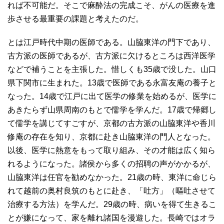
れば不可能だ。そこで麻酔法の完成こそ、がんの医療を進
歩させる最重要の課題と考えたのだ。
とは江戸時代中期の医師である。山脇東洋の門下であり、
古方派の医師であるが、古方派に欠けるところは西洋医学
などで補うことを主張した。惜しくも35歳で没した。山口
県下関市に生まれた。13歳で医師である永富友庵の養子と
なった。14歳で江戸に出て医学の修業を始めるが、医学に
あきたらず山県周南のもとで儒学を学んだ。17歳で帰郷し
て儒学を講じてすごすが、京都の古方派の山脇東洋や香川
修庵の存在を知り、京都に赴き山脇東洋の門人となった。
以後、医学に熱意をもって取り組み、その才能は広く知ら
れるようになった。諸侯から多くの招聘の声がかかるが、
山脇東洋は任官を勧めなかった。21歳の時、東洋に命じら
れて越前の奥村良筑のもとに赴き、「吐方」（嘔吐させて
治療する方法）を学んだ。29歳の時、病いを得て生きるこ
とが嫌になって、家を離れ諸国を漫遊した。長崎ではオラ