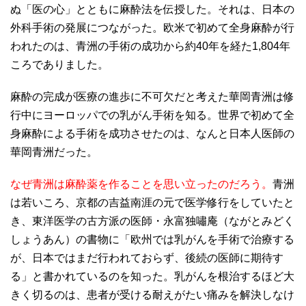
ぬ「医の心」とともに麻酔法を伝授した。それは、日本の
外科手術の発展につながった。欧米で初めて全身麻酔が行
われたのは、青洲の手術の成功から約40年を経た1,804年
ころでありました。
麻酔の完成が医療の進歩に不可欠だと考えた華岡青洲は修
行中にヨーロッパでの乳がん手術を知る。世界で初めて全
身麻酔による手術を成功させたのは、なんと日本人医師の
華岡青洲だった。
なぜ青洲は麻酔薬を作ることを思い立ったのだろう。
青洲
は若いころ、京都の吉益南涯の元で医学修行をしていたと
き、東洋医学の古方派の医師・永富独嘯庵（ながとみどく
しょうあん）の書物に「欧州では乳がんを手術で治療する
が、日本ではまだ行われておらず、後続の医師に期待す
る」と書かれているのを知った。乳がんを根治するほど大
きく切るのは、患者が受ける耐えがたい痛みを解決しなけ