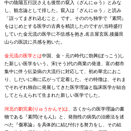
中の陰陽五行説さえも後世の竄入（ざんにゅう）とみな
し、観念論として排した。竄入は「ざんにゅう」と読み
「誤ってまぎれ込むこと」です。そののち独学で『素問』
をはじめとする医学の古典を精読したのですが,当時盛行
していた金元流の医学に不信感を抱き,名古屋玄医,後藤艮
山らの医説に共感を抱いた。
金元流の医学とは
中国、金・元の時代に勃興(ぼっこう)し
た新しい医学をいう。宋(そう)代の商業の発達、富の都市
集中に伴う伝染病の大流行に対応して、初め華北におこ
り、しだいに南に広がって定着した。その特徴は、それま
でそれぞれ独自に発展してきた医学理論と臨床医学が結合
してとらえられて生まれた新しい医学でした。
河北の劉完素(りゅうかんそ)は
、古くからの医学理論の書
物である『素問(そもん)』と、発熱性の病気の治療法を述
べた『傷寒論』を具体的に結び付ける努力をし、その結