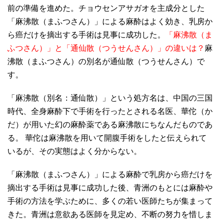
前の準備を進めた。チョウセンアサガオを主成分とした
「麻沸散（まふつさん）」による麻酔はよく効き、乳房か
ら癌だけを摘出する手術は見事に成功した。
「麻沸散（ま
ふつさん）」と「通仙散（つうせんさん）」の違いは？
麻
沸散（まふつさん）の別名が通仙散（つうせんさん）で
す。
「麻沸散（別名：通仙散）」という処方名は、中国の三国
時代、全身麻酔下で手術を行ったとされる名医、華佗（か
だ）が用いた幻の麻酔薬である麻沸散にちなんだものであ
る。 華佗は麻沸散を用いて開腹手術をしたと伝えられて
いるが、その実態はよく分からない。
「麻沸散（まふつさん）」による麻酔で乳房から癌だけを
摘出する手術は見事に成功した後、青洲のもとには麻酔や
手術の方法を学ぶために、多くの若い医師たちが集まって
きた。青洲は意欲ある医師を見定め、不断の努力を惜しま