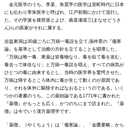
金元医学のうち、李杲、朱震亨の医学は室町時代に日本
にも伝わり李朱医学と呼ばれ、江戸初期にかけて流行し
た。その学派を後世派とよび、曲直瀬道三(まなせどうさ
ん)らの医家がそれに属する。
吉益東洞は30歳ごろに万病一毒説を立て,張仲景の『傷寒
論』を基準として治療の方針を立てることを唱導した。
「万病は唯一毒、衆薬は皆毒物なり。毒を似て毒を攻む。
毒去って体佳なり」と万病一毒説を唱え、すべての病気が
ひとつの毒に由来するとし、当時の医学界を驚愕させた。
万病は帰するところ体内に毒が生じて動くのが原因であ
り、それを体外に駆除すればなおるというのである。いく
つかの著書のうち、この薬効論である1771年に書かれた
『薬徴』がもっとも広く、かつのちにまで読まれた。『薬
徴』は今でいう漢方薬理学です。
「薬徴」（やくちょう）は「傷寒論」、「金匱要略」から