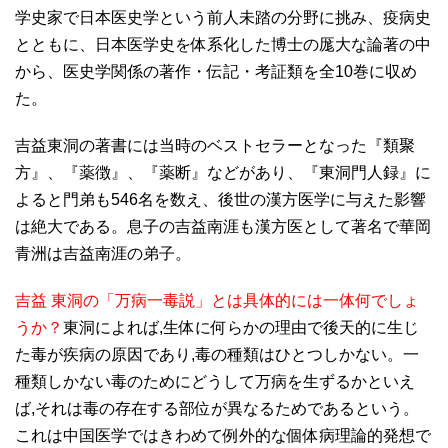
学史家で日本医史学という前人未踏の分野に挑み、疫病史
とともに、日本医学史を体系化した博士の厖大な論著の中
から、医史学関係の著作・伝記・考証類を全10巻に収め
た。
吉益東洞の著書には当時のベストセラーとなった『類聚
方』、『薬徴』、『薬断』などがあり、『東洞門人録』に
よると門弟も546名を数え、後世の漢方医学に与えた影響
は絶大である。息子の吉益南涯も漢方医として著名で華岡
青洲は吉益南涯の弟子。
吉益 東洞の「万病一毒説」とは具体的には一体何でしょ
うか？
東洞によれば,生体に何らかの理由で後天的に生じ
た毒が疾病の原因であり,毒の種類はひとつしかない。一
種類しかない毒のためにどうして万病を生ずるかといえ
ば,それは毒の存在する部位が異なるためであるという。
これは中国医学ではきわめて例外的な個体病理論的発想で