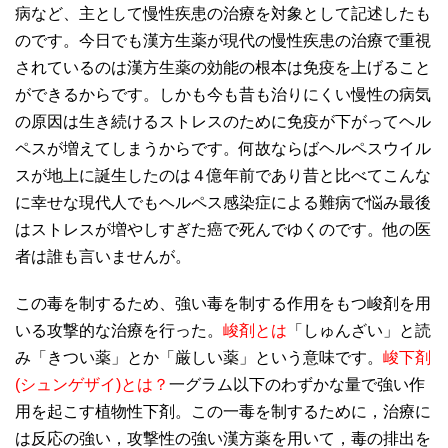
病など、主として慢性疾患の治療を対象として記述したも
のです。今日でも漢方生薬が現代の慢性疾患の治療で重視
されているのは漢方生薬の効能の根本は免疫を上げること
ができるからです。しかも今も昔も治りにくい慢性の病気
の原因は生き続けるストレスのために免疫が下がってヘル
ペスが増えてしまうからです。何故ならばヘルペスウイル
スが地上に誕生したのは４億年前であり昔と比べてこんな
に幸せな現代人でもヘルペス感染症による難病で悩み最後
はストレスが増やしすぎた癌で死んでゆくのです。他の医
者は誰も言いませんが。
この毒を制するため、強い毒を制する作用をもつ峻剤を用
いる攻撃的な治療を行った。
峻剤とは
「しゅんざい」と読
み「きつい薬」とか「厳しい薬」という意味です。
峻下剤
(シュンゲザイ)とは？
一グラム以下のわずかな量で強い作
用を起こす植物性下剤。この一毒を制するために，治療に
は反応の強い，攻撃性の強い漢方薬を用いて，毒の排出を