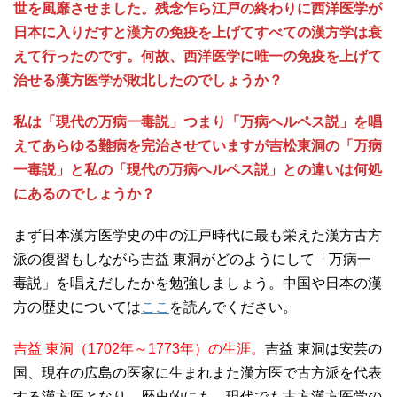
世を風靡させました。残念乍ら江戸の終わりに西洋医学が
日本に入りだすと漢方の免疫を上げてすべての漢方学は衰
えて行ったのです。何故、西洋医学に唯一の免疫を上げて
治せる漢方医学が敗北したのでしょうか？
私は「現代の万病一毒説」つまり「万病ヘルペス説」を唱
えてあらゆる難病を完治させていますが吉松東洞の「万病
一毒説」と私の「現代の万病ヘルペス説」との違いは何処
にあるのでしょうか？
まず日本漢方医学史の中の江戸時代に最も栄えた漢方古方
派の復習もしながら吉益 東洞がどのようにして「万病一
毒説」を唱えだしたかを勉強しましょう。中国や日本の漢
方の歴史については
ここ
を読んでください。
吉益 東洞（1702年～1773年）の生涯。
吉益 東洞は安芸の
国、現在の広島の医家に生まれまた漢方医で古方派を代表
する漢方医となり、歴史的にも、現代でも古方漢方医学の