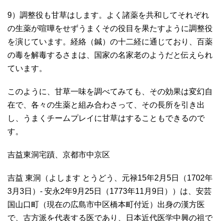
9）調整役も甘草はします。よく諸薬を共和してそれぞれ
の生薬が喧嘩をせずうまくその役目を果たすように調整役
を演じています。経絡（鍼）の十二経に通じており、百薬
の毒を解毒するさまは、国家の名家老のようだと伝えられ
ています。
このように、甘草一味を調べてみても、その効果は変幻自
在で、各々の生薬と組み合わさって、その長所を引き出
し、うまくチームプレイに甘草はすることもできるので
す。
吉益東洞宅蹟、京都市中京区
吉益 東洞（よします とうどう、元禄15年2月5日（1702年
3月3日）- 安永2年9月25日（1773年11月9日））は、安芸
国山口町（現在の広島市中区橋本町付近）出身の漢方医
で、古方派を代表する医であり、日本近代医学中興の祖で