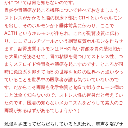
かについては何も知らないのです。
胃炎や胃潰瘍が起こる機序について述べておきましょう。
ストレスがかかると脳の視床下部は CRH というホルモン
を出し、そのホルモンが下垂体前葉に伝わり、ここで
ACTH というホルモンが作られ、これが副腎皮質に伝わ
り、ここでコルチゾールという副腎皮質ホルモンを作らせ
ます。副腎皮質ホルモンは PHの高い胃酸を胃の壁細胞か
ら大量に分泌させて、胃の粘膜を傷つけてストレス性、つ
まりステロイド性胃炎や潰瘍を起こすのです。ところが同
時に免疫系を抑えて IgE の世界を IgG の世界へと追いやっ
ていることを世界中の医学者が誰も気づいていないので
す。だからこそ両親も化学物質と IgG で戦うクローン病の
ことは全く知らないので、ストレス性の胃炎だと考えてい
たのです。医者の知らないメカニズムをどうして素人のご
両親が知るはずがあるでしょうか？）
勉強をさぼってだらだらしていると思われ、罵声を浴びせ