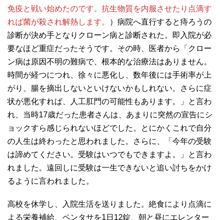
免疫と戦い始めたのです。抗生物質を内服させたり点滴す
れば菌が殺され解熱します。
）病院へ直行すると痔ろうの
診断が決め手となりクローン病と診断された。即入院が必
要なほど重症だったそうです。その時、医者から「クロー
ン病は原因不明の難病で、根本的な治療法はありません。
時間が経つにつれ、徐々に悪化し、数年後には手術率が上
がり、腸を摘出しないといけないかもしれない。さらに症
状が悪化すれば、人工肛門の可能性もあります。」と言わ
れ、当時17歳だった患者さんは、あまりに突然の宣告にシ
ョックすら感じられないほどでした。とにかくこれで自分
の人生は終わったと思われました。さらに、「今年の受験
は諦めてください。受験はいつでもできますよ。」と言わ
れました。遠回しに受験は一生できないと追い討ちをかけ
るように言われました。
高校を休学し、入院生活を送りました。絶食により点滴に
よる栄養補給、ペンタサを1日12錠、朝と昼にエレンター