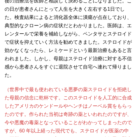
後の治療法を医師と相談して決めることになりました。こ
の日が患者さんにとって人生を大きく左右する1日でし
た。検査結果によると消化器全体に潰瘍が点在しており、
典型的なクローン病の症状だとわかりました。医師は、エ
レンタールで栄養を補給しながら、ペンタサとステロイド
で症状を抑えていく方法を勧めてきました。ステロイドが
効かなくなったら、レミケードという最新治療もあると言
われました。しかし、母親はステロイド治療に対する不信
感から患者さんをすぐに退院させて自宅へ連れて帰りまし
た。
（世界中で最も使われている悪夢の薬ステロイドを拒絶し
た母親の信念に乾杯です。このステロイドを人工的に合成
したアメリカのケンドールやヘンチはノーベル賞をもらっ
たのです。作られた当初は奇跡の薬といわれたのですが、
今や悪魔の毒薬となっていることがわかってしまったので
すが、60 年以上経った現代でも、ステロイドが医薬の中