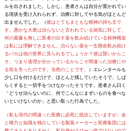
ルを出されました。しかし、患者さんは自分が置かれてい
る現状を受け入れられず、治療に対してやる気がほとんど
出ませんでした。（
彼はとてもまともな精神の持ち主で
す。愚かな大衆は治らないと言われている病気に対して、
何の葛藤も無しに医者の出す薬を飲み続けている精神構造
は私には理解できません。治らない薬を一生懸命飲み続け
るバカは他の世界に見られるでしょうか？彼は賢いからこ
そ、つまり道理が分かっているからこそ間違った治療にや
る気を失ったのです。当然のことです。
）エレンタールも
少し口を付けるだけで、ほとんど残していたそうで、しば
らくすると一切手をつけなかったそうです。患者さん曰く
「どうせ治らないのに、何でこんなにまずいものを食べな
いといけないのか」と思い取った行為でした。
（私も現代の間違った医療に必死に抵抗していますが、金
と権力と知識を独占している製薬メーカーと医療集団には
勝てそうもありません。私自身がクローン病ではないので