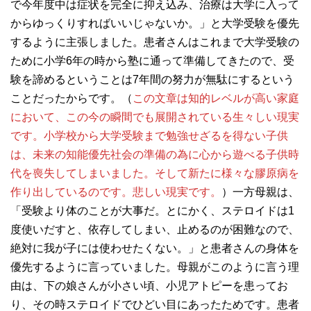
で今年度中は症状を完全に抑え込み、治療は大学に入って
からゆっくりすればいいじゃないか。」と大学受験を優先
するように主張しました。患者さんはこれまで大学受験の
ために小学6年の時から塾に通って準備してきたので、受
験を諦めるということは7年間の努力が無駄にするという
ことだったからです。（
この文章は知的レベルが高い家庭
において、この今の瞬間でも展開されている生々しい現実
です。小学校から大学受験まで勉強せざるを得ない子供
は、未来の知能優先社会の準備の為に心から遊べる子供時
代を喪失してしまいました。そして新たに様々な膠原病を
作り出しているのです。悲しい現実です。
）一方母親は、
「受験より体のことが大事だ。とにかく、ステロイドは1
度使いだすと、依存してしまい、止めるのが困難なので、
絶対に我が子には使わせたくない。」と患者さんの身体を
優先するように言っていました。母親がこのように言う理
由は、下の娘さんが小さい頃、小児アトピーを患ってお
り、その時ステロイドでひどい目にあったためです。患者