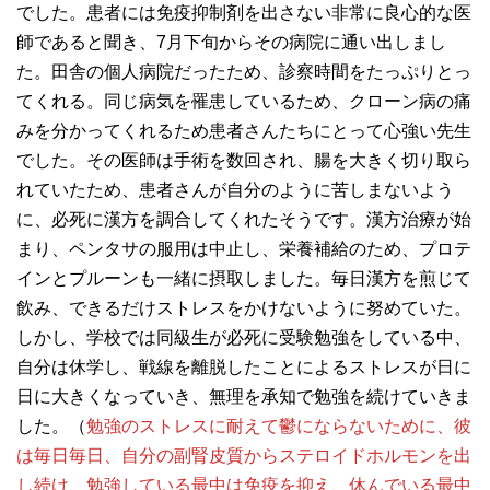
でした。患者には免疫抑制剤を出さない非常に良心的な医
師であると聞き、7月下旬からその病院に通い出しまし
た。田舎の個人病院だったため、診察時間をたっぷりとっ
てくれる。同じ病気を罹患しているため、クローン病の痛
みを分かってくれるため患者さんたちにとって心強い先生
でした。その医師は手術を数回され、腸を大きく切り取ら
れていたため、患者さんが自分のように苦しまないよう
に、必死に漢方を調合してくれたそうです。漢方治療が始
まり、ペンタサの服用は中止し、栄養補給のため、プロテ
インとプルーンも一緒に摂取しました。毎日漢方を煎じて
飲み、できるだけストレスをかけないように努めていた。
しかし、学校では同級生が必死に受験勉強をしている中、
自分は休学し、戦線を離脱したことによるストレスが日に
日に大きくなっていき、無理を承知で勉強を続けていきま
した。（
勉強のストレスに耐えて鬱にならないために、彼
は毎日毎日、自分の副腎皮質からステロイドホルモンを出
し続け、勉強している最中は免疫を抑え、休んでいる最中