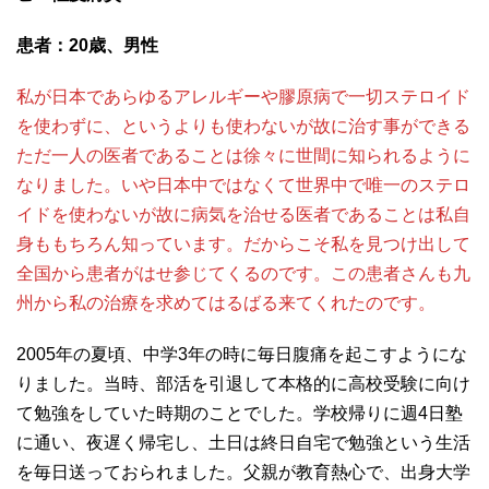
患者：20
歳、男性
私が日本であらゆるアレルギーや膠原病で一切ステロイド
を使わずに、というよりも使わないが故に治す事ができる
ただ一人の医者であることは徐々に世間に知られるように
なりました。いや日本中ではなくて世界中で唯一のステロ
イドを使わないが故に病気を治せる医者であることは私自
身ももちろん知っています。だからこそ私を見つけ出して
全国から患者がはせ参じてくるのです。この患者さんも九
州から私の治療を求めてはるばる来てくれたのです。
2005年の夏頃、中学3年の時に毎日腹痛を起こすようにな
りました。当時、部活を引退して本格的に高校受験に向け
て勉強をしていた時期のことでした。学校帰りに週4日塾
に通い、夜遅く帰宅し、土日は終日自宅で勉強という生活
を毎日送っておられました。父親が教育熱心で、出身大学