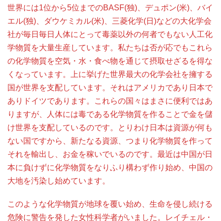
世界には1位から5位までのBASF(独)、デュポン(米)、バイ
エル(独)、ダウケミカル(米)、三菱化学(日)などの大化学会
社が毎日毎日人体にとって毒薬以外の何者でもない人工化
学物質を大量生産しています。私たちは否が応でもこれら
の化学物質を空気・水・食べ物を通じて摂取せざるを得な
くなっています。上に挙げた世界最大の化学会社を擁する
国が世界を支配しています。それはアメリカであり日本で
ありドイツであります。これらの国々はまさに便利ではあ
りますが、人体には毒である化学物質を作ることで金を儲
け世界を支配しているのです。とりわけ日本は資源が何も
ない国ですから、新たなる資源、つまり化学物質を作って
それを輸出し、お金を稼いでいるのです。最近は中国が日
本に負けずに化学物質をなりふり構わず作り始め、中国の
大地を汚染し始めています。
このような化学物質が地球を覆い始め、生命を侵し続ける
危険に警告を発した女性科学者がいました。レイチェル・