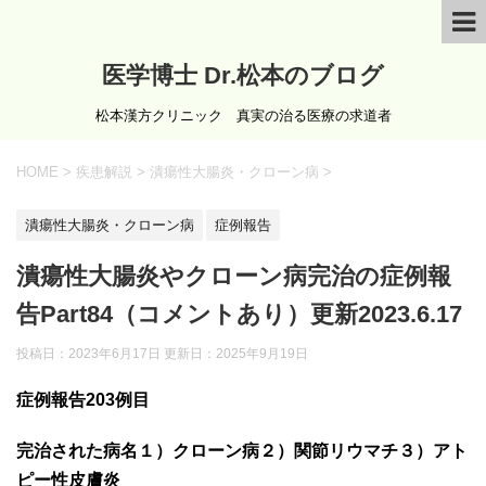
医学博士 Dr.松本のブログ
松本漢方クリニック 真実の治る医療の求道者
HOME
>
疾患解説
>
潰瘍性大腸炎・クローン病
>
潰瘍性大腸炎・クローン病
症例報告
潰瘍性大腸炎やクローン病完治の症例報
告Part84（コメントあり）更新2023.6.17
投稿日：2023年6月17日 更新日：
2025年9月19日
症例報告203
例目
完治された病名１）クローン病２）関節リウマチ３）アト
ピー性皮膚炎