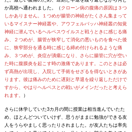
か高校へ通われました。（
クローン病の腹痛の原因は３つ
しかありません。１つめが腸管の神経がたくさん集まって
いるマイスナー神経叢や、アウフェルバッハ神経叢の知覚
神経に潜んでいるヘルペスウイルスと戦うときに感じる痛
み、２つめが、腸管が狭窄して消化の悪いものを食べた後
に、狭窄部分を通る時に感じる締め付けられるような痛
み、３つめが、炎症が潰瘍になり、さらに腸管に穴が空い
た時に腹膜炎を起こす時の激痛であります。このときは必
ず高熱が出現し、入院して手術をせざるを得ないときがあ
ります。彼は痛みのために遅刻と早退を繰り返しただけで
すから、やはりヘルペスとの戦いがメインだったと考えら
れます。
）
さらに休学していた3カ月の間に授業は相当進んでいたた
め、ほとんどついていけず、思うがままに勉強ができる友
人をうらやましく思ったりされました。が友人たちは率先