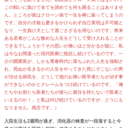
この戦いに負けて全てを諦めても何も困ることはありませ
ん。ところが彼はクローン病で一生を棒に振ってしまうの
です。自分の才能も磨きをかけられず自己実現は不可能と
なり、一生負け犬として過ごさざるを得ないのです。将来
ある若者がこんな惨めな人生をどうして受け入れることが
できるでしょうか？その思いが痛いほど分かるが故に、私
は今なお間違った現代医療に抵抗し続けているのです。一
介の開業医が、しかも青春時代に落ちぶれた人生を強制さ
れ、死ぬか生きるかの人生をやってきた死にぞこないの男
が治せる病気を、どうして他のお偉い医学者たちが治す事
ができないのかとクレームをつけ続けているのです。「俺
たちやお前たち医者たちが彼らに責任を持たないで医者と
いえるのか！」と私は叫び続けているのですが、どうにも
なりません。残念です。）
入院生活も2週間が過ぎ、消化器の検査が一段落すると今