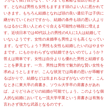
ツがなく抜け目がなく、いつまでも素敵な会話が続きま
す。となれば男性も女性もますます頭のよい人に惹かれて
いきます。もちろん結婚となれば頭の良い遺伝子は子供に
継がれていくわけですから、結婚の条件も頭の悪い人より
もはるかに良い人とめぐり合える可能性が格段に増えま
す。近頃日本では40代以上の男性の4人に1人は結婚して
いないようです。女性の未婚率も男性よりも高くなってい
ます。なぜでしょう？男性も女性も結婚したいのはやまや
まです。にもかかわらずなぜ結婚できないのでしょうか？
答えは簡単です。女性は自分よりも優れた男性と結婚する
ことを夢見ます。一方、男性は男性で魅力的な賢い女性を
求めようとしますが、こんな状況では両者の思いが乖離す
るばかりで、結婚などは生まれるはずがないのです。こん
なときに東大卒の肩書き、ソウル大学卒の肩書きがあれ
ば、よりどりみどりの結婚が可能でしょう。このような個
人的な結婚においても一流大学卒業という肩書きは有無を
言わさず強力な武器となるのです。