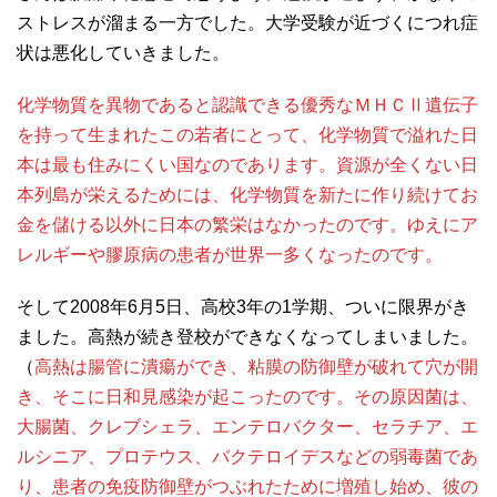
ストレスが溜まる一方でした。大学受験が近づくにつれ症
状は悪化していきました。
化学物質を異物であると認識できる優秀なＭＨＣⅡ遺伝子
を持って生まれたこの若者にとって、化学物質で溢れた日
本は最も住みにくい国なのであります。資源が全くない日
本列島が栄えるためには、化学物質を新たに作り続けてお
金を儲ける以外に日本の繁栄はなかったのです。ゆえにア
レルギーや膠原病の患者が世界一多くなったのです。
そして2008年6月5日、高校3年の1学期、ついに限界がき
ました。高熱が続き登校ができなくなってしまいました。
（
高熱は腸管に潰瘍ができ、粘膜の防御壁が破れて穴が開
き、そこに日和見感染が起こったのです。その原因菌は、
大腸菌、クレブシェラ、エンテロバクター、セラチア、エ
ルシニア、プロテウス、バクテロイデスなどの弱毒菌であ
り、患者の免疫防御壁がつぶれたために増殖し始め、彼の