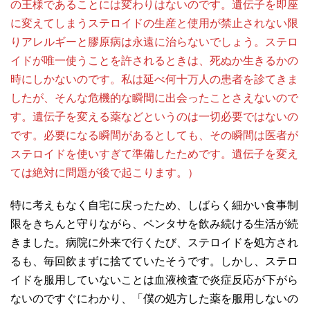
の王様であることには変わりはないのです。遺伝子を即座
に変えてしまうステロイドの生産と使用が禁止されない限
りアレルギーと膠原病は永遠に治らないでしょう。ステロ
イドが唯一使うことを許されるときは、死ぬか生きるかの
時にしかないのです。私は延べ何十万人の患者を診てきま
したが、そんな危機的な瞬間に出会ったことさえないので
す。遺伝子を変える薬などというのは一切必要ではないの
です。必要になる瞬間があるとしても、その瞬間は医者が
ステロイドを使いすぎて準備したためです。遺伝子を変え
ては絶対に問題が後で起こります。）
特に考えもなく自宅に戻ったため、しばらく細かい食事制
限をきちんと守りながら、ペンタサを飲み続ける生活が続
きました。病院に外来で行くたび、ステロイドを処方され
るも、毎回飲まずに捨てていたそうです。しかし、ステロ
イドを服用していないことは血液検査で炎症反応が下がら
ないのですぐにわかり、「僕の処方した薬を服用しないの