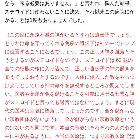
なら、来る必要はありません。」と言われ、悩んだ結果、
ステロイドは使わないことに決め、それ以来この病院にか
かることは1度もありませんでした。
（この世に永遠不滅の神がいるとすれば遺伝子でしょう。
とりわけ命を守ってくれる免疫の遺伝子は神の中でトップ
に位置することになるでしょう。この正しき神を蹴落とそ
うとするのがステロイドなのです。ステロイドは 60 兆の
全ての細胞の核に入り込んで、正しい遺伝子の神の働きを
変えてしまおうとするのです。人体に侵入した敵をやっつ
けようとしている神の命令を無視するどころか変えてしま
い、医者や薬屋が金を儲けることを可能にさせる邪悪な神
がステロイドと言っても過言ではないでしょう。まさに現
代の医学は宗教に堕落してしまったのです。金が儲からな
い宗教団体がないように、金が儲からない宗教医療という
のはないのと同じです。本当の宗教はそれぞれの人の心の
中に神があるように、本当の医療は、つまり宗教医療では