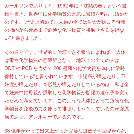
カールソンであります。1962 年に「沈黙の春」という書
物を書き、世界中に化学物質の害悪に警鐘を鳴らし始めた
のです。“歴史上初めて、人類の全ては生命が始まる母親
の胎内から死ぬまで危険な化学物質と接触せざるを得な
い”と書きました。
その通りです。世界的に信頼できる報告によれば、“人体
は毒性化学物質の貯蔵所となり、地球上の全ての人は
DDT や PCB を含めて 200 種類の化学物質を体内に常時
保持している”と書かれています。小児癌が増えたり、不
妊症が増えたり、奇形児が増えたりしているのは、私は全
て妊娠中に母親が摂取した化学物質が胎児の遺伝子を変え
たためと考えています。このような人体にとって危険な化
学物質を免疫の力を使って排除しようとしているのが膠原
病であり、アレルギーであるのです。
38 億年かかって出来上がった完璧な遺伝子を胎児から死