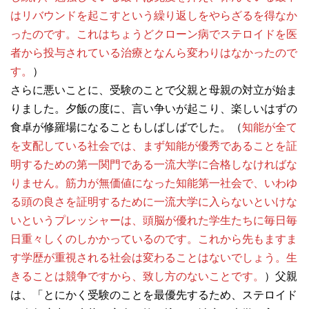
はリバウンドを起こすという繰り返しをやらざるを得なか
ったのです。これはちょうどクローン病でステロイドを医
者から投与されている治療となんら変わりはなかったので
す。
）
さらに悪いことに、受験のことで父親と母親の対立が始ま
りました。夕飯の度に、言い争いが起こり、楽しいはずの
食卓が修羅場になることもしばしばでした。（
知能が全て
を支配している社会では、まず知能が優秀であることを証
明するための第一関門である一流大学に合格しなければな
りません。筋力が無価値になった知能第一社会で、いわゆ
る頭の良さを証明するために一流大学に入らないといけな
いというプレッシャーは、頭脳が優れた学生たちに毎日毎
日重々しくのしかかっているのです。これから先もますま
す学歴が重視される社会は変わることはないでしょう。生
きることは競争ですから、致し方のないことです。
）父親
は、「とにかく受験のことを最優先するため、ステロイド