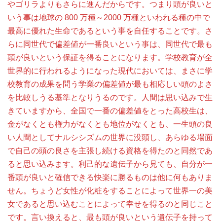
やゴリラよりもさらに進んだからです。つまり頭が良いと
いう事は地球の 800 万種～2000 万種といわれる種の中で
最高に優れた生命であるという事を自任することです。さ
らに同世代で偏差値が一番良いという事は、同世代で最も
頭が良いという保証を得ることになります。学校教育が全
世界的に行われるようになった現代においては、まさに学
校教育の成果を問う学業の偏差値が最も相応しい頭のよさ
を比較しうる基準となりうるのです。人間は思い込みで生
きていますから、全国で一番の偏差値をとった高校生は、
金がなくとも権力がなくとも地位がなくとも、一生頭の良
い人間としてナルシシズムの世界に没頭し、あらゆる場面
で自己の頭の良さを主張し続ける資格を得たのと同然であ
ると思い込みます。利己的な遺伝子から見ても、自分が一
番頭が良いと確信できる快楽に勝るものは他に何もありま
せん。ちょうど女性が化粧をすることによって世界一の美
女であると思い込むことによって幸せを得るのと同じこと
です。言い換えると、最も頭が良いという遺伝子を持って