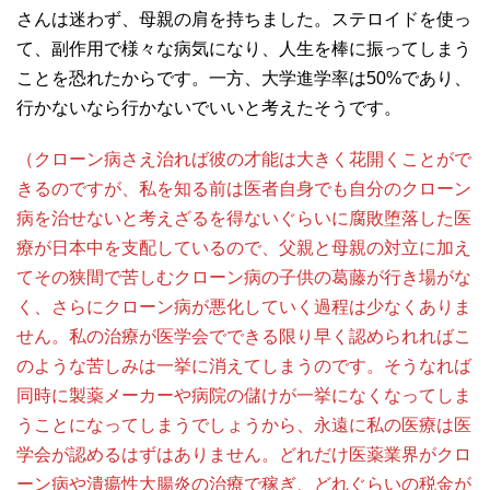
さんは迷わず、母親の肩を持ちました。ステロイドを使っ
て、副作用で様々な病気になり、人生を棒に振ってしまう
ことを恐れたからです。一方、大学進学率は50%であり、
行かないなら行かないでいいと考えたそうです。
（クローン病さえ治れば彼の才能は大きく花開くことがで
きるのですが、私を知る前は医者自身でも自分のクローン
病を治せないと考えざるを得ないぐらいに腐敗堕落した医
療が日本中を支配しているので、父親と母親の対立に加え
てその狭間で苦しむクローン病の子供の葛藤が行き場がな
く、さらにクローン病が悪化していく過程は少なくありま
せん。私の治療が医学会でできる限り早く認められればこ
のような苦しみは一挙に消えてしまうのです。そうなれば
同時に製薬メーカーや病院の儲けが一挙になくなってしま
うことになってしまうでしょうから、永遠に私の医療は医
学会が認めるはずはありません。どれだけ医薬業界がクロ
ーン病や潰瘍性大腸炎の治療で稼ぎ、どれぐらいの税金が