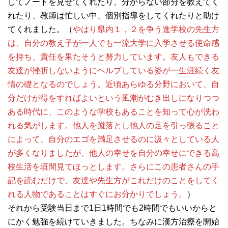
してノートを見せてくれたり、分からない部分を教えてく
れたり、教師は忙しい中、個別指導をしてくれたりと助け
てくれました。（
やはり県内１，２を争う進学校の先生方
は、自分の教え子が一人でも一流大学に入学させる使命感
を持ち、責任を果たそうと努力しています。友人もできる
友達が挫折しないようにヘルプしている姿が一生涯続く友
情の礎となるのでしょう。近頃あらゆる分野において、自
分だけが得をすればよいという風潮がむき出しになりつつ
ある時代に、このような学校もあることを知って心が洗わ
れる気がします。他人を蹴落とし他人の足を引っ張ること
によって、自分のエゴを満足させるのに汲々としている人
が多くなりましたが、他人の幸せを自分の幸せにできる高
校生活を垣間見てほっとします。さらにこの患者さんの手
記を読むだけで、友達や先生方がこれだけのことをしてく
れる人物であることはすぐにお分かりでしょう。
）
それから受験当日まで1日1時間でも2時間でもいいからと
にかく勉強を続けていきました。ちなみに漢方治療を開始