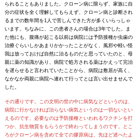
られることもありました。クローン病に限らず、家族に自
分の症状を全く理解してもらえず、クローン病と診断され
るまでの数年間を1人で苦しんできた方が多くいらっしゃ
います。ちなみに、この患者さんの場合は3年でした。ま
た他にも、腹痛が起こる以前は病院には予防接種か虫歯の
治療ぐらいしかあまりかかったことがなく、風邪や軽い怪
我は放っておけば自然に治るものだと思っていたのと、母
親に薬の知識があり、病院で処方される薬はかえって完治
を遅らせると言われていたことから、病院は敷居が高く、
なかなか両親に病院へ連れて行ってとは言い出せませんで
した。
その通りです。この文明の世の中に病気などというのは、
病院に行かなければ治らない病気というのは一切ないとい
えるのです。必要なのは予防接種といわれるワクチンを打
つか、抗生物質をもらうかで終わってしまうのです。とこ
ろがクローン病を含めて全ての膠原病は、先ほど述べたよ