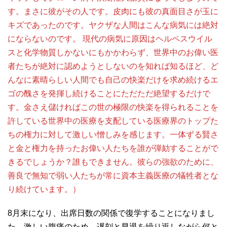
す。まさに彼がその人です。皮肉にも彼の真面目さが玉に
キズであったのです。ヤクザな人間はこんな病気には絶対
にならないのです。 現代の病気に原因はヘルペスウイル
スと化学物質しかないにもかかわらず、世界中のお偉い医
者たちが絶対に認めようとしないのを知れば知るほど、ど
んなに素晴らしい人間でも自己の快楽だけを求め続けるエ
ゴの醜さを発揮し続けることにただただ絶望するだけで
す。金さえ儲ければこの世の極限の快楽を得られることを
許している世界中の医療を支配している医療界のトップた
ちの権力に対して激しい憎しみを感じます。一体ずる賢さ
と金と権力を持ったお偉い人たちを誰が弾劾することがで
きるでしょうか？誰もできません。彼らの強欲のために、
善良で無知で弱い人たちが常に資本主義医療の犠牲者とな
り続けています。）
8月末になり、出席日数の関係で復学することになりまし
た。激しい腹痛のため、遅刻と早退を繰り返しながら何と