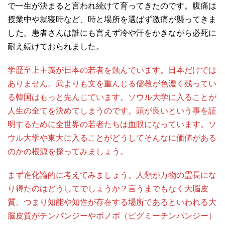
で一生が決まると言われ続けて育ってきたのです。腹痛は
授業中や就寝時など、時と場所を選ばず激痛が襲ってきま
した。患者さんは誰にも言えず冷や汗をかきながら必死に
耐え続けておられました。
学歴至上主義が日本の若者を蝕んでいます。日本だけでは
ありません。武よりも文を重んじる儒教が色濃く残ってい
る韓国はもっと先んじています。ソウル大学に入ることが
人生の全てを決めてしまうのです。頭が良いという事を証
明するために全世界の若者たちは血眼になっています。ソ
ウル大学や東大に入ることがどうしてそんなに価値がある
のかの根源を探ってみましょう。
まず進化論的に考えてみましょう。人類が万物の霊長にな
り得たのはどうしてでしょうか？言うまでもなく大脳皮
質、つまり知能や知性が存在する場所であるといわれる大
脳皮質がチンパンジーやボノボ（ピグミーチンパンジー）