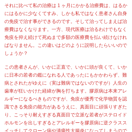
それに比べて私の治療は 1 ヶ月にかかる治療費は、はるか
にはるかに少なくてすみ、しかも私ではなく患者さん自身
の免疫で治す事ができるのです。そして治ってしまえば治
療費はなくなります。一方、現代医療は治るわけでもなく
免疫を抑え続けて死ぬまで多額の医療費を払い続けなけれ
ばなりません。この違いはどのように説明したらいいので
しょうか？
この患者さんが、いかに正直で、いかに頭が良くて、いか
に日本の若者の鑑になれる人であったにもかかわらず、難
病とされたがゆえに（実は難病ではないのですが）人生の
歯車が狂いかけた経緯が胸を打ちます。膠原病は本来アレ
ルギーになるべきものですが、免疫が優秀で化学物質を認
識できる免疫の能力があるうえに、真面目に頑張りすぎた
り、こっそり耐えすぎる真面目で立派な若者がステロイド
ホルモンを出しすぎるとアレルギーを膠原病に逆クラスス
イッチしてクローン病や潰瘍性大腸炎になってしまうので