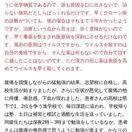
うに化学物質であるので、誰も原因を口に出さないで、治
らない病気だとしらばっくれるだけです。早くクローン病
の診断がついても、彼の場合はそれまで 3 年かかったよう
ですが、治療という点から言えば、全く意味がないので
す。早く毒薬を飲まされ医原病を深刻にさせるだけなので
す。風邪の原因はウイルスですから、ウイルスを殺すのは
自分の免疫ですから、そんな薬は何もないので自分で治す
に越したことはないのです。ただ漢方の煎じ薬は免疫を高
めてウイルスを早く殺してくれます。
腹痛を我慢しながらの猛勉強の結果、志望校に合格し、高
校生活が始まりましたが、さらに症状が悪化して腹痛の他
に痔瘻、倦怠感、下血が現れました。患者さんの高校は県
下で1、2位を争う進学校で、毎日課題に追われ、学校帰り
は塾、土日は補習と模試と過酷な生活を送っていました。
同級生たちは深夜2時～3時まで勉強をしているなか、患者
さんは腹痛や倦怠感で思うように勉強が進まず、かなりの