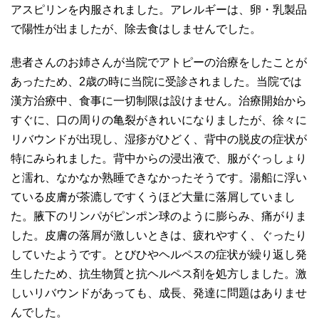
アスピリンを内服されました。アレルギーは、卵・乳製品
で陽性が出ましたが、除去食はしませんでした。
患者さんのお姉さんが当院でアトピーの治療をしたことが
あったため、2歳の時に当院に受診されました。当院では
漢方治療中、食事に一切制限は設けません。治療開始から
すぐに、口の周りの亀裂がきれいになりましたが、徐々に
リバウンドが出現し、湿疹がひどく、背中の脱皮の症状が
特にみられました。背中からの浸出液で、服がぐっしょり
と濡れ、なかなか熟睡できなかったそうです。湯船に浮い
ている皮膚が茶漉しですくうほど大量に落屑していまし
た。腋下のリンパがピンポン球のように膨らみ、痛がりま
した。皮膚の落屑が激しいときは、疲れやすく、ぐったり
していたようです。とびひやヘルペスの症状が繰り返し発
生したため、抗生物質と抗ヘルペス剤を処方しました。激
しいリバウンドがあっても、成長、発達に問題はありませ
んでした。