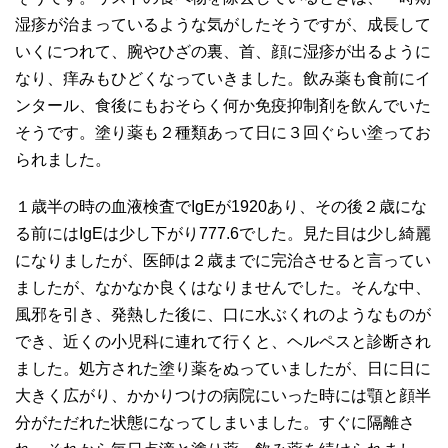
湿疹が治まっているような気がしたそうですが、成長して
いくにつれて、腕やひざの裏、首、顔に湿疹が出るように
なり、痒みもひどくなっていきました。飲み薬も食前にイ
ンタール、食後にもおそらく何か免疫抑制剤を飲んでいた
そうです。塗り薬も２種類あって日に３回ぐらい塗ってお
られました。
１歳半の時の血液検査でIgEが1920あり、その後２歳にな
る前にはIgEは少し下がり777.6でした。見た目は少し綺麗
になりましたが、医師は２歳までに完治させると言ってい
ましたが、なかなか良くはなりませんでした。そんな中、
風邪を引き、発熱した後に、口に水ぶくれのようなものが
でき、近くの小児科に連れて行くと、ヘルペスと診断され
ました。処方された塗り薬をぬっていましたが、日に日に
大きく広がり、かかりつけの病院にいった時には顎と顔半
分がただれた状態になってしまいました。すぐに隔離さ