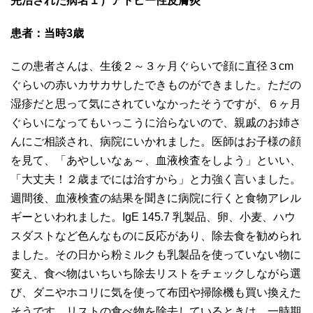
完治された病名１）アトピー性皮膚炎
患者：当時3歳
この患者さんは、生後２～３ヶ月ぐらいで顔に直径３cm
ぐらいの赤いカサカサしたできものができました。ただの
湿疹だと思って気にされていなかったそうですが、６ヶ月
ぐらいになってもいっこうに治らないので、親戚のお姉さ
んにご相談され、病院にいかれました。医師はお子様の顔
を見て、「あやしいなぁ～、血液検査をしよう」といい、
「大丈夫！２歳までには治すから」と力強く言いました。
週間後、血液検査の結果を聞きに病院に行くと食物アレル
ギーといわれました。IgE 145.7 乳製品、卵、小麦、ハウ
スダストなど色んなものに反応があり、除去食を勧められ
ました。その日から粉ミルクも乳製品を使っていない物に
変え、食べ物はいちいち除去リストをチェックしながら選
び、ダニやホコリに気を使って布団や掃除機も買い換えた
そうです。リストの食べ物を除去しているときは、一時期