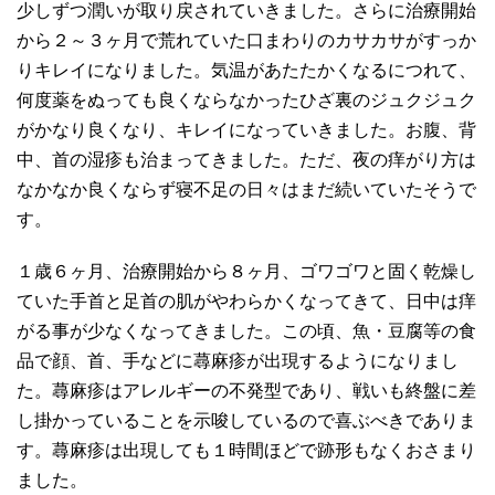
少しずつ潤いが取り戻されていきました。さらに治療開始
から２～３ヶ月で荒れていた口まわりのカサカサがすっか
りキレイになりました。気温があたたかくなるにつれて、
何度薬をぬっても良くならなかったひざ裏のジュクジュク
がかなり良くなり、キレイになっていきました。お腹、背
中、首の湿疹も治まってきました。ただ、夜の痒がり方は
なかなか良くならず寝不足の日々はまだ続いていたそうで
す。
１歳６ヶ月、治療開始から８ヶ月、ゴワゴワと固く乾燥し
ていた手首と足首の肌がやわらかくなってきて、日中は痒
がる事が少なくなってきました。この頃、魚・豆腐等の食
品で顔、首、手などに蕁麻疹が出現するようになりまし
た。蕁麻疹はアレルギーの不発型であり、戦いも終盤に差
し掛かっていることを示唆しているので喜ぶべきでありま
す。蕁麻疹は出現しても１時間ほどで跡形もなくおさまり
ました。