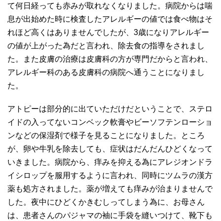
て何日経っても赤みが取れなくなりました。病院からは喘
息が出始めた時に検査したアレルギーの値では食べ物はそ
れほど高くはありませんでしたが、3歳になりアレルギー
の値が上がった為だと言われ、除去食の指導をされまし
た。また皮膚の治療は皮膚科の方が専門だからと言われ、
アレルギー科のある皮膚科の病院へ通うことになりまし
た。
アトピーは部分的に出ていただけだということで、ステロ
イドの入ってないコンベック軟膏やビーソフテンローショ
ンなどの保湿剤で様子を見ることになりました。ところ
が、卵や牛乳を除去しても、症状はだんだんひどくなって
いきました。病院から、痒みを抑える為にアレジオンドラ
イシロップを服用するように言われ、同時にツムラの漢方
薬も処方されました。薬が増えても痒みが治まりませんで
した。夜中にひどくかきむしってしまう為に、お母さん
は、患者さんのパジャマの袖に手袋を縫いつけて、靴下も