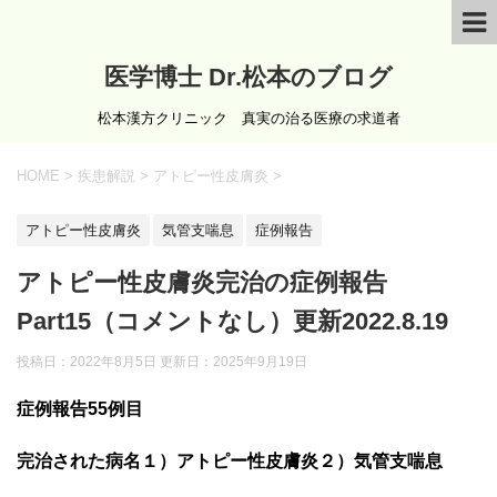
医学博士 Dr.松本のブログ
松本漢方クリニック 真実の治る医療の求道者
HOME
>
疾患解説
>
アトピー性皮膚炎
>
アトピー性皮膚炎
気管支喘息
症例報告
アトピー性皮膚炎完治の症例報告
Part15（コメントなし）更新2022.8.19
投稿日：2022年8月5日 更新日：
2025年9月19日
症例報告55例目
完治された病名１）アトピー性皮膚炎２）気管支喘息