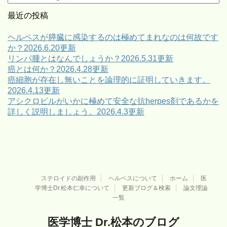
テ
ゴ
最近の投稿
リ
ー
ヘルペスが膵臓に感染するのは極めてまれなのは何故です
か？2026.6.20更新
リンパ腫とはなんでしょうか？2026.5.31更新
癌とは何か？2026.4.28更新
癌細胞が存在し無いことを論理的に証明していきます。
2026.4.13更新
アシクロビルがいかに極めて安全な抗herpes剤であるかを
詳しく説明しましょう。2026.4.3更新
ステロイドの副作用
ヘルペスについて
ホーム
医
学博士Dr.松本仁幸について
更新ブログ＆検索
論文理論
一覧
医学博士 Dr.松本のブログ