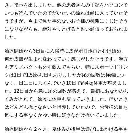
き、指示を出しました。他の患者さんの手記をパソコンで
いつも読んでいたのでだいたいの流れは頭に入っていたそ
うですが、今まで見た事のないお子様の状態にくじけそう
になりながらも、絶対やりとげると誓い頑張っておられま
した。
治療開始から3日目に入浴時に皮がポロポロとむけ始め、
何か皮膚が生まれ変わっていく感じがしたそうです。漢方
もアミノバクトも必ず飲んでもらい、特にスポーツドリン
クは1日で1.5ℓ飲む日もありましたが尿の回数は極端に少
なく、日に日にむくんでいき10日で約4kg体重が増えまし
た。12日目から急に尿の回数が増えて、最初におなかのむ
くみがとれて、徐々に体重も戻っていきました。痒いとき
はどんどん掻きなさいと指導していたので、お母様の目を
気にする事なくかゆい時に好きなだけ掻いていました。
治療開始から２ヶ月、夏休みの後半は遊びに出かける事も