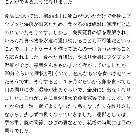
ことができるようになりました。
食品については、初めは手に卵白がついただけで全身にブ
ツブツと湿疹が出来たため、食べるのは絶対に無理だと思
われていたそうです。しかし、免疫寛容の話を理解され、
いろんな食べ物を永遠に避け続けることも不可能だという
ことで、ホットケーキを作ってほんの一口食べさせること
を試されました。食べた直後は、やはり全身にブツブツと
湿疹ができ、患者さんもものすごく痒がっていましたが、
20分ぐらいで症状が引くので、色んなものを食べさせてみ
たそうです。そうすると、１ヶ月ぐらいから卵を食べても
口の周りに少し湿疹が出るぐらいで、全身には出なくなり
ました。これがまさに自然後天的免疫寛容であります。そ
れからは一進一退でよくなったり悪くなったりを繰り返し
ながら、少しずつ良くなっていきました。患部としては、
手の甲、腕の関節、ひざの裏などで、花粉の時期には目の
周りでした。