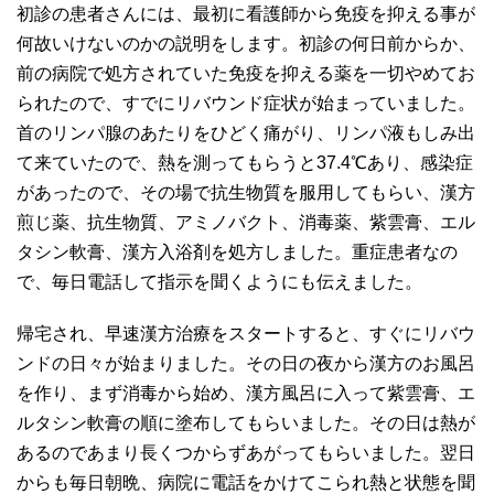
初診の患者さんには、最初に看護師から免疫を抑える事が
何故いけないのかの説明をします。初診の何日前からか、
前の病院で処方されていた免疫を抑える薬を一切やめてお
られたので、すでにリバウンド症状が始まっていました。
首のリンパ腺のあたりをひどく痛がり、リンパ液もしみ出
て来ていたので、熱を測ってもらうと37.4℃あり、感染症
があったので、その場で抗生物質を服用してもらい、漢方
煎じ薬、抗生物質、アミノバクト、消毒薬、紫雲膏、エル
タシン軟膏、漢方入浴剤を処方しました。重症患者なの
で、毎日電話して指示を聞くようにも伝えました。
帰宅され、早速漢方治療をスタートすると、すぐにリバウ
ンドの日々が始まりました。その日の夜から漢方のお風呂
を作り、まず消毒から始め、漢方風呂に入って紫雲膏、エ
ルタシン軟膏の順に塗布してもらいました。その日は熱が
あるのであまり長くつからずあがってもらいました。翌日
からも毎日朝晩、病院に電話をかけてこられ熱と状態を聞