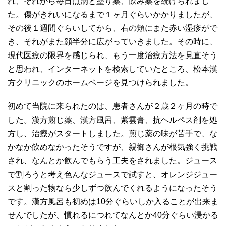
れ、それから毎日点滴と塗り薬、飲み薬を続けられまし
た。傷がきれいになるまで１ヶ月ぐらいかかりましたが、
その後１週間ぐらいしてから、右の頬にまた赤い湿疹がで
き、それがまた顔半分に広がっていきました。その時に、
現代医療の限界を感じられ、もう一度治療方法を見直そう
と思われ、インターネットを検索していたところ、松本漢
方クリニックのホームページを見つけられました。
初めて当院に来られたのは、患者さんが２歳２ヶ月の時で
した。漢方煎じ薬、漢方風呂、紫雲膏、抗ヘルペス剤を処
方し、治療がスタートしました。煎じ薬の味が苦手で、な
かなか飲めなかったそうですが、親御さんが根気強く挑戦
され、なんとか飲んでもらう工夫をされました。ジュース
で割ろうと考え色んなジュースで試すと、オレンジジュー
スと割った物なら少しずつ飲んでくれるようになったそう
です。漢方風呂も初めは10分ぐらいしか入ることが出来ま
せんでしたが、慣れるにつれてなんとか40分ぐらい浸かる