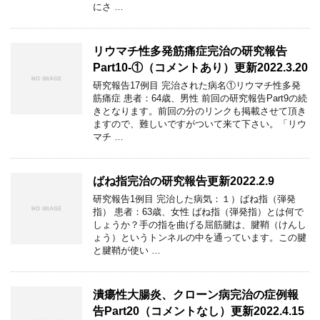
にさ …
リウマチ性多発筋痛症完治の研究報告
Part10-①（コメントあり）更新2022.3.20
研究報告17例目 完治された病名①リウマチ性多発
筋痛症 患者：64歳、男性 前回の研究報告Part9の続
きとなります。前回の分のリンクも掲載させて頂き
ますので、難しいですがついて来て下さい。「リウ
マチ …
ばね指完治の研究報告更新2022.2.9
研究報告1例目 完治した病気：１）ばね指（弾発
指） 患者：63歳、女性 ばね指（弾発指）とは何で
しょうか？手の指を曲げる屈筋腱は、腱鞘（けんし
ょう）というトンネルの中を通っています。この腱
と腱鞘が使い …
潰瘍性大腸炎、クローン病完治の症例報
告Part20（コメントなし）更新2022.4.15