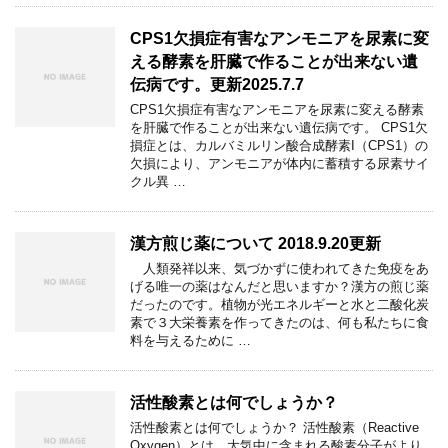
CPS1欠損症有害なアンモニアを尿素に変
える酵素を肝臓で作ることが出来ない遺
伝病です。更新2025.7.7
CPS1欠損症有害なアンモニアを尿素に変える酵素
を肝臓で作ることが出来ない遺伝病です。 CPS1欠
損症とは、カルバミルリン酸合成酵素I（CPS1）の
欠損により、アンモニアが体内に蓄積する尿素サイ
クル異 …
漢方煎じ薬について 2018.9.20更新
人類発祥以来、気づかずに使われてきた免疫をあ
げる唯一の薬はなんだと思いますか？漢方の煎じ薬
だったのです。植物が光エネルギーと水と二酸化炭
素で３大栄養素を作ってきたのは、何も私たちに食
料を与えるために …
活性酸素とは何でしょうか？
活性酸素とは何でしょうか？ 活性酸素（Reactive
Oxygen）とは、大気中に含まれる酸素分子がより