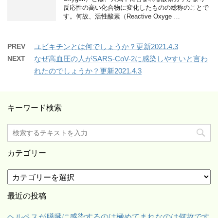
反応性の高い化合物に変化したものの総称のことで
す。何故、活性酸素（Reactive Oxyge …
PREV
ユビキチンとは何でしょうか？更新2021.4.3
NEXT
なぜ高血圧の人がSARS-CoV-2に感染しやすいと言わ
れたのでしょうか？更新2021.4.3
キーワード検索
カテゴリー
カ
テ
ゴ
最近の投稿
リ
ー
ヘルペスが膵臓に感染するのは極めてまれなのは何故です