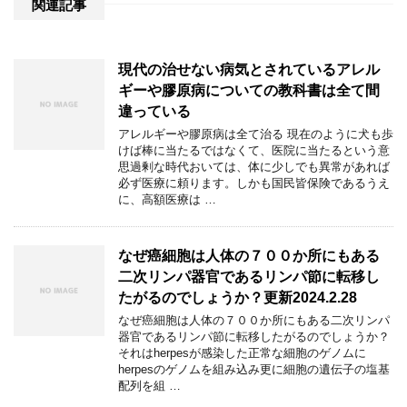
関連記事
現代の治せない病気とされているアレル
ギーや膠原病についての教科書は全て間
違っている
アレルギーや膠原病は全て治る 現在のように犬も歩
けば棒に当たるではなくて、医院に当たるという意
思過剰な時代おいては、体に少しでも異常があれば
必ず医療に頼ります。しかも国民皆保険であるうえ
に、高額医療は …
なぜ癌細胞は人体の７００か所にもある
二次リンパ器官であるリンパ節に転移し
たがるのでしょうか？更新2024.2.28
なぜ癌細胞は人体の７００か所にもある二次リンパ
器官であるリンパ節に転移したがるのでしょうか？
それはherpesが感染した正常な細胞のゲノムに
herpesのゲノムを組み込み更に細胞の遺伝子の塩基
配列を組 …