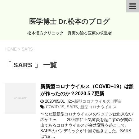
医学博士 Dr.松本のブログ
松本漢方クリニック 真実の治る医療の求道者
HOME
>
SARS
「 SARS 」 一覧
新新型コロナウイルス（COVID−19）は誰
が作ったのか？2020.5.7更新
2020/05/01
-
新型コロナウイルス
,
理論
COVID-19
,
SARS
,
新型コロナウイルス
〜なぜ新新型コロナウイルスのワクチンは出来ない
のか？〜 2003年に上気道炎を起こすのが関の
山であるコロナウイルスが突然変異を起こして、
SARSのパンデミックが中国で起きました。SARS
は“se …