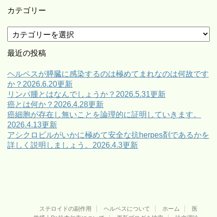
カテゴリー
カ
テ
ゴ
最近の投稿
リ
ー
ヘルペスが膵臓に感染するのは極めてまれなのは何故です
か？2026.6.20更新
リンパ腫とはなんでしょうか？2026.5.31更新
癌とは何か？2026.4.28更新
癌細胞が存在し無いことを論理的に証明していきます。
2026.4.13更新
アシクロビルがいかに極めて安全な抗herpes剤であるかを
詳しく説明しましょう。2026.4.3更新
ステロイドの副作用
ヘルペスについて
ホーム
医