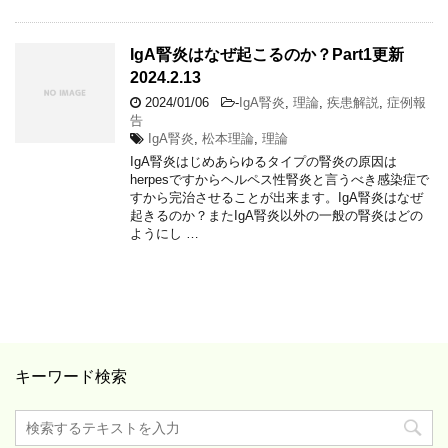
IgA腎炎はなぜ起こるのか？Part1更新
2024.2.13
2024/01/06
-
IgA腎炎
,
理論
,
疾患解説
,
症例報
告
IgA腎炎
,
松本理論
,
理論
IgA腎炎はじめあらゆるタイプの腎炎の原因は
herpesですからヘルペス性腎炎と言うべき感染症で
すから完治させることが出来ます。IgA腎炎はなぜ
起きるのか？またIgA腎炎以外の一般の腎炎はどの
ようにし …
キーワード検索