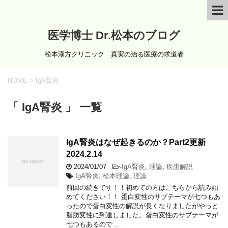
医学博士 Dr.松本のブログ
松本漢方クリニック 真実の治る医療の求道者
HOME
>
IgA腎炎
「 IgA腎炎 」 一覧
IgA腎炎はなぜ起きるのか？Part2更新
2024.2.14
2024/01/07
-
IgA腎炎
,
理論
,
疾患解説
IgA腎炎
,
松本理論
,
理論
前回の続きです！！初めての方はこちらから読み始
めてください！！ 蛋白変性のサブテーマが七つもあ
ったので蛋白変性の解説が長くなりましたがやっと
脂肪変性に到達しました。蛋白変性のサブテーマが
七つもあるので …