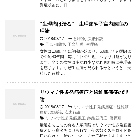
覚症状的に、口 …
“生理痛は治る” 生理痛や子宮内膜症の
理論
2018/08/17
-
意味論
,
疾患解説
子宮内膜症
,
子宮筋腫
,
生理痛
女性は10歳ごろに初潮が始まり、50歳ごろの閉経ま
での約40年間、毎月１回の生理、つまり月経があり
ます。全ての女性は多かれ少なかれ月経時に生理痛
を感じます。なぜ生理痛が見られるかというと、受
精した後胎 …
リウマチ性多発筋痛症と線維筋痛症の理
論
2018/08/17
-
リウマチ性多発筋痛症・線維筋
痛症
,
意味論
,
疾患解説
リウマチ性多発筋痛症
,
線維筋痛症
,
膠原病
最近あちこちの有名大学病院でリウマチ性多発筋痛
症という病名をつけられて、例の如くステロイドを
用いられて、治らないどころか症状がますますひど