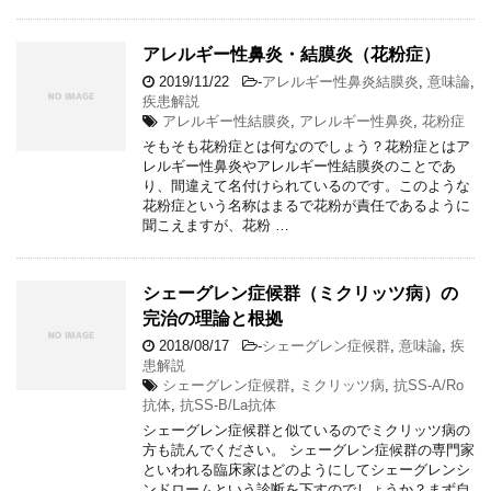
アレルギー性鼻炎・結膜炎（花粉症）
2019/11/22
-
アレルギー性鼻炎結膜炎
,
意味論
,
疾患解説
アレルギー性結膜炎
,
アレルギー性鼻炎
,
花粉症
そもそも花粉症とは何なのでしょう？花粉症とはア
レルギー性鼻炎やアレルギー性結膜炎のことであ
り、間違えて名付けられているのです。このような
花粉症という名称はまるで花粉が責任であるように
聞こえますが、花粉 …
シェーグレン症候群（ミクリッツ病）の
完治の理論と根拠
2018/08/17
-
シェーグレン症候群
,
意味論
,
疾
患解説
シェーグレン症候群
,
ミクリッツ病
,
抗SS-A/Ro
抗体
,
抗SS-B/La抗体
シェーグレン症候群と似ているのでミクリッツ病の
方も読んでください。 シェーグレン症候群の専門家
といわれる臨床家はどのようにしてシェーグレンシ
ンドロームという診断を下すのでしょうか？まず自