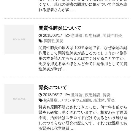
くなり、現代の治療の間違いに気がついて当院を訪
れる患者さんが多 …
間質性肺炎について
2018/08/17
-
意味論
,
疾患解説
,
間質性肺炎
間質性肺炎
間質性肺炎の原因は 100％薬剤です。なぜ薬剤の副
作用として間質性肺炎が起こるのでしょうか？副作
用の本を読んでもらえればすぐ分かることですが、
免疫を抑える薬のほとんど全てに副作用として間質
性肺炎が挙げ …
腎炎について
2018/08/17
-
意味論
,
疾患解説
,
腎炎
IgA腎症
,
メサンギウム細胞
,
糸球体
,
腎炎
腎炎も原因不明とされてきました。何十年も前から
腎炎も研究し尽くされていますが、相変わらず原因
不明、治療法はステロイドだけであるという繰り返
しのつまらない研究の歴史です。それでは難病であ
る腎炎は化学物質 …