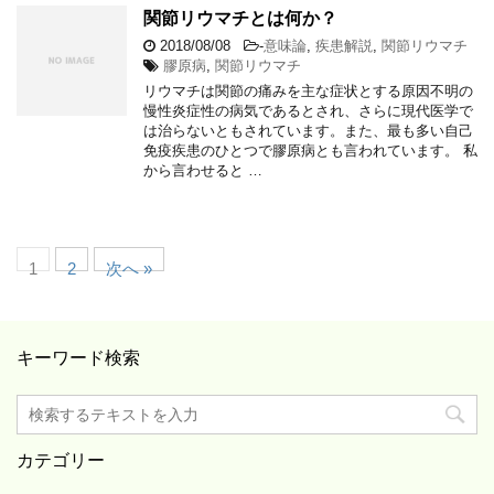
関節リウマチとは何か？
2018/08/08
-
意味論
,
疾患解説
,
関節リウマチ
膠原病
,
関節リウマチ
リウマチは関節の痛みを主な症状とする原因不明の
慢性炎症性の病気であるとされ、さらに現代医学で
は治らないともされています。また、最も多い自己
免疫疾患のひとつで膠原病とも言われています。 私
から言わせると …
1
2
次へ »
キーワード検索
カテゴリー