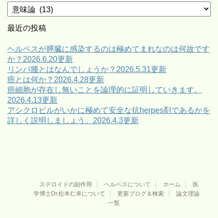
カ
テ
ゴ
最近の投稿
リ
ー
ヘルペスが膵臓に感染するのは極めてまれなのは何故です
か？2026.6.20更新
リンパ腫とはなんでしょうか？2026.5.31更新
癌とは何か？2026.4.28更新
癌細胞が存在し無いことを論理的に証明していきます。
2026.4.13更新
アシクロビルがいかに極めて安全な抗herpes剤であるかを
詳しく説明しましょう。2026.4.3更新
ステロイドの副作用
ヘルペスについて
ホーム
医
学博士Dr.松本仁幸について
更新ブログ＆検索
論文理論
一覧