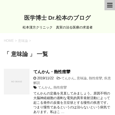
医学博士 Dr.松本のブログ
松本漢方クリニック 真実の治る医療の求道者
HOME
>
意味論
>
「 意味論 」 一覧
てんかん・熱性痙攣
2019/11/22
-
てんかん
,
意味論
,
熱性痙攣
,
疾患
解説
てんかん
,
熱性痙攣
てんかんの定義を見直してみましょう。原因不明の
大脳神経細胞の過剰な電気的異常発射活動によって
起こる発作の反復を主症状とする慢性の疾患です。
つまり慢性であるというのは治らないという病気で
あります。私はこ …