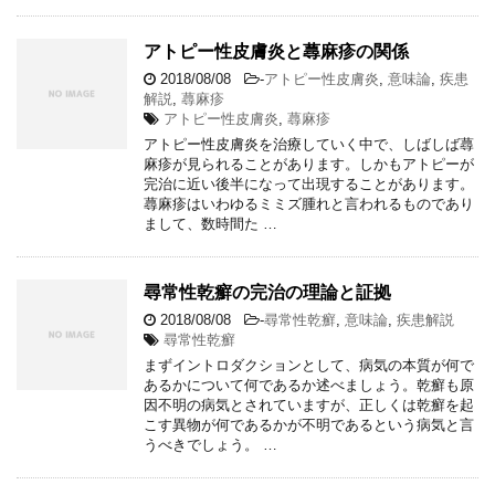
アトピー性皮膚炎と蕁麻疹の関係
2018/08/08
-
アトピー性皮膚炎
,
意味論
,
疾患
解説
,
蕁麻疹
アトピー性皮膚炎
,
蕁麻疹
アトピー性皮膚炎を治療していく中で、しばしば蕁
麻疹が見られることがあります。しかもアトピーが
完治に近い後半になって出現することがあります。
蕁麻疹はいわゆるミミズ腫れと言われるものであり
まして、数時間た …
尋常性乾癬の完治の理論と証拠
2018/08/08
-
尋常性乾癬
,
意味論
,
疾患解説
尋常性乾癬
まずイントロダクションとして、病気の本質が何で
あるかについて何であるか述べましょう。乾癬も原
因不明の病気とされていますが、正しくは乾癬を起
こす異物が何であるかが不明であるという病気と言
うべきでしょう。 …