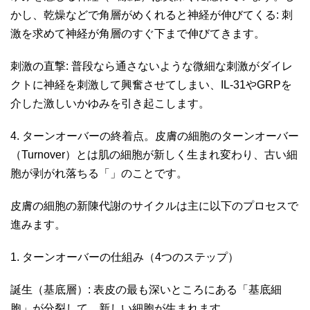
かし、乾燥などで角層がめくれると神経が伸びてくる: 刺
激を求めて神経が角層のすぐ下まで伸びてきます。
刺激の直撃: 普段なら通さないような微細な刺激がダイレ
クトに神経を刺激して興奮させてしまい、IL-31やGRPを
介した激しいかゆみを引き起こします。
4. ターンオーバーの終着点。皮膚の細胞のターンオーバー
（Turnover）とは肌の細胞が新しく生まれ変わり、古い細
胞が剥がれ落ちる「」のことです。
皮膚の細胞の新陳代謝のサイクルは主に以下のプロセスで
進みます。
1. ターンオーバーの仕組み（4つのステップ）
誕生（基底層）: 表皮の最も深いところにある「基底細
胞」が分裂して、新しい細胞が生まれます。