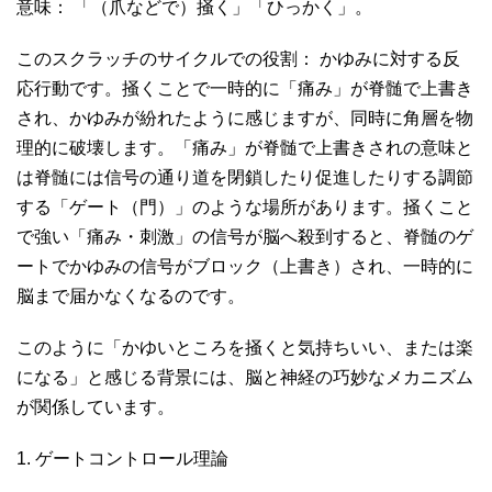
意味： 「（爪などで）掻く」「ひっかく」。
このスクラッチのサイクルでの役割： かゆみに対する反
応行動です。掻くことで一時的に「痛み」が脊髄で上書き
され、かゆみが紛れたように感じますが、同時に角層を物
理的に破壊します。「痛み」が脊髄で上書きされの意味と
は脊髄には信号の通り道を閉鎖したり促進したりする調節
する「ゲート（門）」のような場所があります。掻くこと
で強い「痛み・刺激」の信号が脳へ殺到すると、脊髄のゲ
ートでかゆみの信号がブロック（上書き）され、一時的に
脳まで届かなくなるのです。
このように「かゆいところを掻くと気持ちいい、または楽
になる」と感じる背景には、脳と神経の巧妙なメカニズム
が関係しています。
1. ゲートコントロール理論