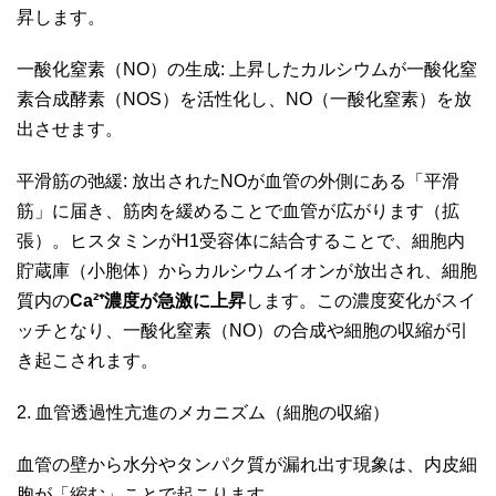
昇します。
一酸化窒素（NO）の生成: 上昇したカルシウムが一酸化窒
素合成酵素（NOS）を活性化し、NO（一酸化窒素）を放
出させます。
平滑筋の弛緩: 放出されたNOが血管の外側にある「平滑
筋」に届き、筋肉を緩めることで血管が広がります（拡
張）。ヒスタミンがH1受容体に結合することで、細胞内
貯蔵庫（小胞体）からカルシウムイオンが放出され、細胞
質内の
Ca²
⁺
濃度が急激に上昇
します。この濃度変化がスイ
ッチとなり、一酸化窒素（NO）の合成や細胞の収縮が引
き起こされます。
2. 血管透過性亢進のメカニズム（細胞の収縮）
血管の壁から水分やタンパク質が漏れ出す現象は、内皮細
胞が「縮む」ことで起こります。