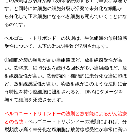
この法則は放射線治療の効果を説明する上で重要な原理で
す。と同時に幹細胞の細胞分裂が活発で未分化な細胞か
ら 分化して正常細胞になるべき細胞も死んでいくことにな
るのです。
ベルゴニー・トリボンドーの法則は、生体組織の放射線感
受性について、以下の3つの特徴で説明されます。
①細胞分裂の頻度が高い癌組織ほど、放射線感受性が高
い。② 将来、細胞分裂を続ける回数が多い癌組織ほど、放
射線感受性が高い。③形態的・機能的に未分化な癌細胞ほ
ど、放射線感受性が高い。 ④放射線がこのような法則に合
う特性を持つ癌細胞に照射されると、DNAにダメージを
与えて細胞を死滅させます。
ベルゴニー・トリボンドーの法則と放射能によるがん治療
との合致：
ベルゴニー・トリボンドーの法則によれば、分
裂頻度が高く未分化な癌細胞は放射線感受性が非常に高い