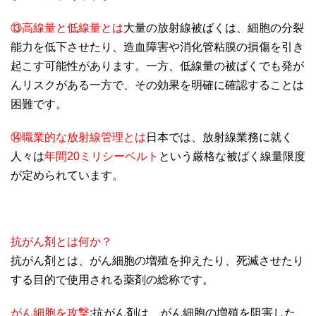
⑬高線量と低線量とは
大量の放射線被ばくは、細胞の分裂
能力を低下させたり、造血障害や消化管粘膜の損傷を引き
起こす可能性があります。一方、低線量の被ばくでも発が
んリスクがある一方で、その効果を明確に確認することは
困難です。
⑭職業的な放射線管理とは
日本では、放射線業務に就く
人々は
年間20ミリシーベルト
という厳格な被ばく線量限度
が定められています。
抗がん剤とは何か？
抗がん剤とは、がん細胞の増殖を抑えたり、死滅させたり
する目的で使用される薬剤の総称です。
がん細胞を攻撃:
抗がん剤は、がん細胞の増殖を阻害した