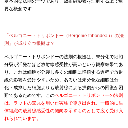
基本的な法則の一つであり、放射線影響を理解する上で重
要な概念です.
「ベルゴニー・トリボンドー（Bergonié-tribondeau）の法
則」が成り立つ根拠は？
ベルゴニー・トリボンドーの法則の根拠は、未分化で細胞
分裂が活発なほど放射線感受性が高いという観察結果であ
り、これは細胞が分裂し多くの細胞に増殖する過程で放射
線の影響を受けやすいため、あるいは未分化な細胞は分
化・成熟した細胞よりも放射線による損傷からの回復が困
難であるためです。この
ベルゴニー・トリボンドーの法則
は、ラットの睾丸を用いた実験で導き出され、一般的に生
体組織の放射線感受性の傾向を示すものとして広く受け入
れられています。