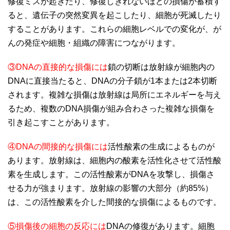
修復ミスが起きたり、修復しきれないほどの損傷が蓄積す
ると、遺伝子の突然変異を起こしたり、細胞が死滅したり
することがあります。これらの細胞レベルでの変化が、が
んの発症や細胞・組織の障害につながります。
③DNAの直接的な損傷には
鎖の切断は放射線が細胞内の
DNAに直接当たると、DNAの分子鎖が1本または2本切断
されます。複雑な損傷は放射線は局所にエネルギーを与え
るため、複数のDNA損傷が組み合わさった複雑な損傷を
引き起こすことがあります。
④DNAの間接的な損傷 には
活性酸素の生成によるものが
あります。放射線は、細胞内の酸素を活性化させて活性酸
素を生成します。この活性酸素がDNAを攻撃し、損傷さ
せる力が強まります。放射線の影響の大部分（約85%）
は、この活性酸素を介した間接的な損傷によるものです。
⑤損傷後の細胞の反応には
DNAの修復があります。細胞