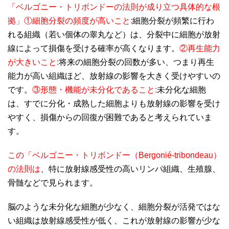
「ベルゴニー・トリボンドーの法則が成り立つ具体的な根
拠 」①細胞分裂の頻度が高いこと:
細胞分裂が頻繁に行わ
れる組織（若い個体の睾丸など）は、分裂中に細胞が放射
線によって損傷を受ける確率が高くなります。
②再生能力
が大きいこと:
将来の細胞分裂の回数が多い、つまり再生
能力が高い組織ほど、放射線の影響を大きく受けやすいの
です。
③形態・機能が未分化であること:
未分化な細胞
は、すでに分化・成熟した細胞よりも放射線の影響を受け
やすく、損傷からの回復が困難であると考えられていま
す。
この「ベルゴニー・トリボンドー（Bergonié-tribondeau）
の法則は
、特に放射線感受性の高いリンパ組織、生殖腺、
骨髄などで見られます。
脳のような未分化な細胞が少なく、細胞分裂が活発ではな
い組織は放射線感受性が低く、これが放射線の影響が少な