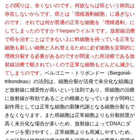
との関りは、全くないのです。何故ならば癌という病気は
存在しないからです。癌とは「増殖過剰細胞」に過ぎない
のです。それでは何が普通の正常な細胞を「増殖過剰」に
してしまったのですか？herpesウイルスです。放射線治療
で癌を治すことはできない上に幹細胞を持っている正常な
細胞も新しい細胞と入れ替えるために必ず細胞を定期的に
増殖分裂する必要があるのですが間違った癌治療である放
射線治療で殺されていくので正常な細胞もどんどん減少し
てしまうのです。
ベルゴニー・トリボンドー（Bergonié-
tribondeau）の法則は、細胞分裂が活発で未分化な組織ほ
ど放射線に感受性が高いという法則であり、癌細胞の治療
に放射線が有効であることの根拠となっていますが同時に
副作用としては正常な細胞の新陳代謝となる細胞分裂もで
きなくなります。また癌細胞は正常細胞よりも分裂頻度が
高く未分化な場合が多いため、放射線によってDNAにダ
メージを受けやすく、正常細胞よりも死滅しやすいため、