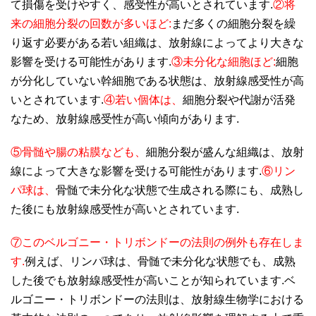
て損傷を受けやすく、感受性が高いとされています.
②将
来の細胞分裂の回数が多いほど:
まだ多くの細胞分裂を繰
り返す必要がある若い組織は、放射線によってより大きな
影響を受ける可能性があります.
③未分化な細胞ほど:
細胞
が分化していない幹細胞である状態は、放射線感受性が高
いとされています.
④若い個体は、
細胞分裂や代謝が活発
なため、放射線感受性が高い傾向があります.
⑤骨髄や腸の粘膜なども、
細胞分裂が盛んな組織は、放射
線によって大きな影響を受ける可能性があります.
⑥リン
パ球は、
骨髄で未分化な状態で生成される際にも、成熟し
た後にも放射線感受性が高いとされています.
⑦このベルゴニー・トリボンドーの法則の例外も存在しま
す.
例えば、リンパ球は、骨髄で未分化な状態でも、成熟
した後でも放射線感受性が高いことが知られています. ベ
ルゴニー・トリボンドーの法則は、放射線生物学における