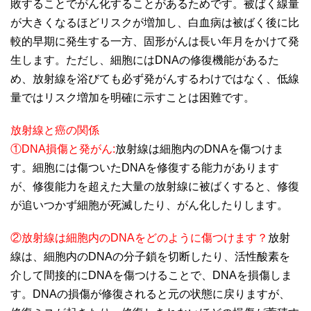
敗することでがん化することがあるためです。被ばく線量
が大きくなるほどリスクが増加し、白血病は被ばく後に比
較的早期に発生する一方、固形がんは長い年月をかけて発
生します。ただし、細胞にはDNAの修復機能があるた
め、放射線を浴びても必ず発がんするわけではなく、低線
量ではリスク増加を明確に示すことは困難です。
放射線と癌の関係
①DNA損傷と発がん:
放射線は細胞内のDNAを傷つけま
す。細胞には傷ついたDNAを修復する能力があります
が、修復能力を超えた大量の放射線に被ばくすると、修復
が追いつかず細胞が死滅したり、がん化したりします。
②放射線は細胞内のDNAをどのように傷つけます ？
放射
線は、細胞内のDNAの分子鎖を切断したり、活性酸素を
介して間接的にDNAを傷つけることで、DNAを損傷しま
す。DNAの損傷が修復されると元の状態に戻りますが、