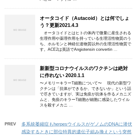
オータコイド（Autacoid）とは何でしょ
う？更新2021.4.3
オータコイドとはヒトの体内で微量に産生される
生理作用や薬理作用を持っている生理活性物質のう
ち、ホルモンと神経伝達物質以外の生理活性物質で
す。ACE2は英語でAngiotensin convertin …
新新型コロナウイルスのワクチンは絶対
に作れない 2020.1.1
〜メモリーキラーT細胞について〜 現代の新型ワ
クチンは「抗体ができるか、できないか」という話
で尽きていますが、実は免疫が抗体を作るメカニズ
ムと、免疫のキラーT細胞が細胞に感染したウイル
スを殺すメカニ …
PREV
多系統萎縮症もherpesウイルスがゲノムのDNAに潜伏
感染するときに部位特異的遺伝子組み換えという突然