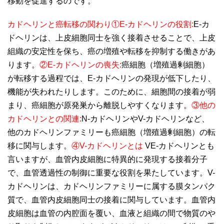
移動を促進するのです。
カドヘリンと癌転移の関わり①E-カドヘリンの役割:
E-カ
ドヘリンは、上皮細胞同士を強く接着させることで、上皮
組織の安定性を保ち、癌の増殖や転移を抑制する働きがあ
ります。
②E-カドヘリンの喪失:
癌細胞（増殖過剰細胞）
が転移する過程では、E-カドヘリンの発現が低下したり、
機能が失われたりします。このために、細胞間の接着が弱
まり、癌細胞が原発巣から離脱しやすくなります。
③他の
カドヘリンとの関連:
N-カドヘリンやV-カドヘリンなど、
他のカドヘリンファミリーも癌細胞（増殖過剰細胞）の転
移に関与します。
④V-カドヘリンとは
VE-カドヘリンとも
言いますが、血管内皮細胞に特異的に発現する接着分子
で、血管透過性の制御に重要な役割を果たしています。V-
カドヘリンは、カドヘリンファミリーに属する膜タンパク
質で、血管内皮細胞同士の接着に関与しています。血管内
皮細胞は血管の内腔面を覆い、血液と組織の間で物質のや