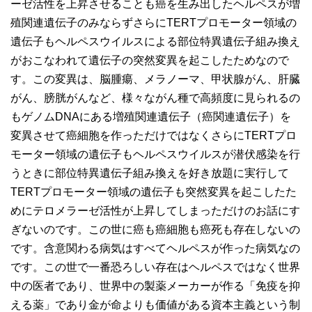
ーゼ活性を上昇させることも癌を生み出したヘルペスが増
殖関連遺伝子のみならずさらにTERTプロモーター領域の
遺伝子もヘルペスウイルスによる部位特異遺伝子組み換え
がおこなわれて遺伝子の突然変異を起こしたためなので
す。この変異は、脳腫瘍、メラノーマ、甲状腺がん、肝臓
がん、膀胱がんなど、様々ながん種で高頻度に見られるの
もゲノムDNAにある増殖関連遺伝子（癌関連遺伝子）を
変異させて癌細胞を作っただけではなくさらにTERTプロ
モーター領域の遺伝子もヘルペスウイルスが潜伏感染を行
うときに部位特異遺伝子組み換えを好き放題に実行して
TERTプロモーター領域の遺伝子も突然変異を起こしたた
めにテロメラーゼ活性が上昇してしまっただけのお話にす
ぎないのです。この世に癌も癌細胞も 癌死も存在しないの
です。含意関わる病気はすべてヘルペスが作った病気なの
です。この世で一番恐ろしい存在はヘルペスではなく世界
中の医者であり、世界中の製薬メーカーが作る「免疫を抑
える薬」であり金が命よりも価値がある資本主義という制