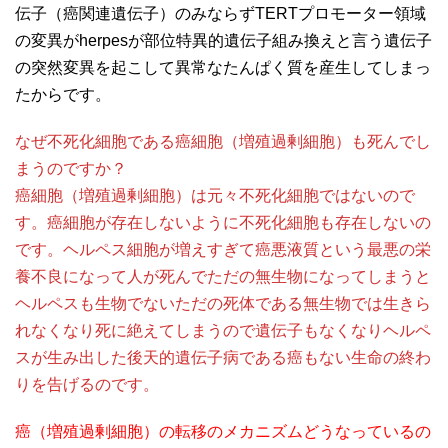
伝子（癌関連遺伝子）のみならずTERTプロモーター領域
の変異がherpesが部位特異的遺伝子組み換えと言う遺伝子
の突然変異を起こして異常なたんぱく質を産生してしまっ
たからです。
なぜ不死化細胞である癌細胞（増殖過剰細胞）も死んでし
まうのですか？
癌細胞（増殖過剰細胞）は元々不死化細胞ではないので
す。癌細胞が存在しないように不死化細胞も存在しないの
です。ヘルペス細胞が増えすぎて癌悪液質という最悪の栄
養不良になって人が死んでただの無生物になってしまうと
ヘルペスも生物でないただの死体である無生物では生きら
れなくなり死に絶えてしまうので遺伝子もなくなりヘルペ
スが生み出した後天的遺伝子病である癌もない生命の終わ
りを告げるのです。
癌（増殖過剰細胞）の転移のメカニズムどうなっているの