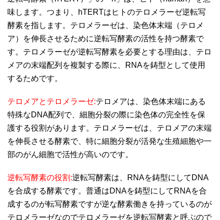
味します。つまり、hTERTはヒトのテロメラーゼ逆転写
酵素を指します。 テロメラーゼは、染色体末端（テロメ
ア）を伸長させるために逆転写酵素の活性を持つ酵素で
す。テロメラーゼが逆転写酵素を必要とする理由は、テロ
メアの末端配列を複製する際に、RNAを鋳型として使用
するためです。
テロメアとテロメラーゼ:
テロメアは、染色体末端にある
特殊なDNA配列で、細胞分裂の際に染色体の完全性を保
護する役割があります。テロメラーゼは、テロメアの末端
を伸長させる酵素で、特に細胞分裂が活発な生殖細胞や一
部のがん細胞で活性が高いのです。
逆転写酵素の役割:
逆転写酵素は、RNAを鋳型にしてDNA
を合成する酵素です。普通はDNAを鋳型にしてRNAを合
成するのが転写酵素ですが逆な酵素働きを持っているのが
テロメラーゼなのでテロメラーゼを逆転写酵素と呼ぶので