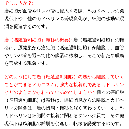
でしょうか？:
癌細胞が血管やリンパ管に侵入する際、E-カドヘリンの発
現低下や、他のカドヘリンの発現変化が、細胞の移動や浸
潤を促進するのです。
癌（増殖過剰細胞）転移の概要は
癌（増殖過剰細胞）の転
移は、原発巣から癌細胞（増殖過剰細胞）が離脱し、血管
やリンパ管を通って他の臓器に移動し、そこで新たな腫瘍
を形成する現象です。
どのようにして癌（増殖過剰細胞）の塊から離脱していく
ことができるメカニズムは強力な接着剤であるカドヘリン
とどのようにかかわっているのでしょうか？
個々の癌細胞
（増殖過剰細胞）は転移は、癌細胞塊からの離脱とカドヘ
リンの関係は、癌の浸潤・転移と深く関わっています。E-
カドヘリンは細胞間の接着に関わるタンパク質で、その発
現低下は癌細胞の離脱を促進し、転移を誘発するのです。