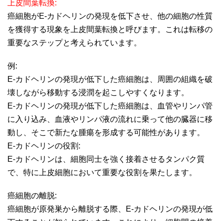
上皮間葉転換:
癌細胞がE-カドヘリンの発現を低下させ、他の細胞の性質
を獲得する現象を上皮間葉転換と呼びます。これは転移の
重要なステップと考えられています。
例:
E-カドヘリンの発現が低下した癌細胞は、周囲の組織を破
壊しながら移動する浸潤を起こしやすくなります。
E-カドヘリンの発現が低下した癌細胞は、血管やリンパ管
に入り込み、血液やリンパ液の流れに乗って他の臓器に移
動し、そこで新たな腫瘍を形成する可能性があります。
E-カドヘリンの役割:
E-カドヘリンは、細胞同士を強く接着させるタンパク質
で、特に上皮細胞において重要な役割を果たします。
癌細胞の離脱:
癌細胞が原発巣から離脱する際、E-カドヘリンの発現が低