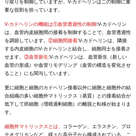
り取りを制御していますが、V-カドヘリンはこの制御に重
要な役割を担っています。
V-カドヘリンの機能は①血管透過性の制御:
V-カドヘリン
は、血管内皮細胞間の接着を制御することで、血管透過性
を調節しています。
② 細胞間接着:
V-カドヘリンは、隣接
する内皮細胞のV-カドヘリンと結合し、細胞同士を接着さ
せます。
③血管新生:
V-カドヘリンは、血管新生（新しい
血管の形成）や血管リモデリング（血管の構造を変化させ
ること）にも関与しています。
更に細胞と細胞のカドヘリン接着以外に細胞と細胞外の結
合組織の多い細胞外マトリックス（基質）との接着結合が
低下して癌細胞（増殖過剰細胞）の離脱と転移が始まりま
す。
細胞外マトリックスとは、
コラーゲン、エラスチン、プロ
テオグリカンなど、様々な高分子から構成されている。こ