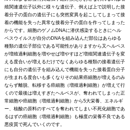
殖関連遺伝子以外に様々な遺伝子、例えば上で説明した接
着分子の蛋白の遺伝子にも突然変異を起こしてしまって接
着の機能を失った異常な接着分子の蛋白を作ってしまった
からです。細胞のゲノムDNAに潜伏感染するときにヘル
ペスウイルスが自分のDNAを組み込んだ部位はあらゆる
種類の遺伝子部位である可能性がありますから又ヘルペス
が増殖過剰細胞を増やせば増やすほど増殖関連遺伝子を変
える度合いが増えるだけでなくあらゆる種類の接着遺伝子
にも自分の遺伝子を組み込んで機能を失った接着蛋白分子
が生まれる度合いも多くなりその結果癌細胞が増えるのみ
ならず離脱、転移する癌細胞（増殖過剰細胞）が増えて行
くので最後は増えすぎたヘルペスが、奪われてしまった正
常細胞や癌細胞（増殖過剰細胞）から5大栄養、エネルギ
ー、核酸の原料のすべてを奪われてしまい不死化細胞であ
るはずの癌細胞（増殖過剰細胞）も極度の栄養不良である
悪疫質で死んでいくのです。