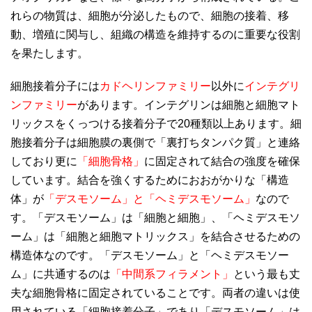
れらの物質は、細胞が分泌したもので、細胞の接着、移
動、増殖に関与し、組織の構造を維持するのに重要な役割
を果たします。
細胞接着分子には
カドヘリンファミリー
以外に
インテグリ
ンファミリー
があります。インテグリンは細胞と細胞マト
リックスをくっつける接着分子で20種類以上あります。細
胞接着分子は細胞膜の裏側で「裏打ちタンパク質」と連絡
しており更に
「細胞骨格」
に固定されて結合の強度を確保
しています。結合を強くするためにおおがかりな「構造
体」が
「デスモソーム」と「ヘミデスモソーム」
なので
す。「デスモソーム」は「細胞と細胞」、「ヘミデスモソ
ーム」は「細胞と細胞マトリックス」を結合させるための
構造体なのです。「デスモソーム」と「ヘミデスモソー
ム」に共通するのは
「中間系フィラメント」
という最も丈
夫な細胞骨格に固定されていることです。両者の違いは使
用されている「細胞接着分子」であり「デスモソーム」は