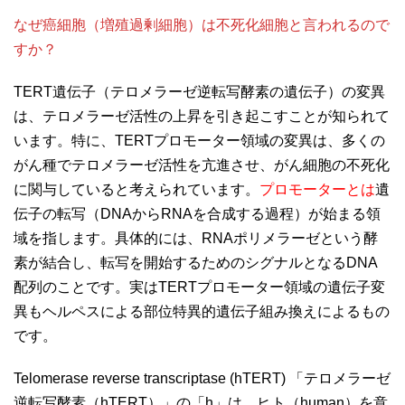
なぜ癌細胞（増殖過剰細胞）は不死化細胞と言われるので
すか？
TERT遺伝子（テロメラーゼ逆転写酵素の遺伝子）の変異
は、テロメラーゼ活性の上昇を引き起こすことが知られて
います。特に、TERTプロモーター領域の変異は、多くの
がん種でテロメラーゼ活性を亢進させ、がん細胞の不死化
に関与していると考えられています。
プロモーターとは
遺
伝子の転写（DNAからRNAを合成する過程）が始まる領
域を指します。具体的には、RNAポリメラーゼという酵
素が結合し、転写を開始するためのシグナルとなるDNA
配列のことです。実はTERTプロモーター領域の遺伝子変
異もヘルペスによる部位特異的遺伝子組み換えによるもの
です。
Telomerase reverse transcriptase (hTERT) 「テロメラーゼ
逆転写酵素（hTERT）」の「h」は、ヒト（human）を意