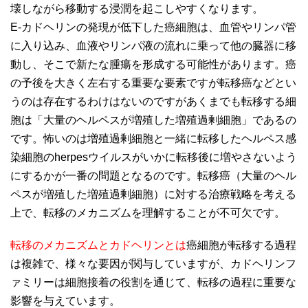
壊しながら移動する浸潤を起こしやすくなります。
E-カドヘリンの発現が低下した癌細胞は、血管やリンパ管
に入り込み、血液やリンパ液の流れに乗って他の臓器に移
動し、そこで新たな腫瘍を形成する可能性があります。 癌
の予後を大きく左右する重要な要素ですが転移癌などとい
うのは存在するわけはないのですがあくまでも転移する細
胞は「大量のヘルペスが増殖した増殖過剰細胞」であるの
です。怖いのは増殖過剰細胞と一緒に転移したヘルペス感
染細胞のherpesウイルスがいかに転移後に増やさないよう
にするかが一番の問題となるのです。転移癌（大量のヘル
ペスが増殖した増殖過剰細胞）に対する治療戦略を考える
上で、転移のメカニズムを理解することが不可欠です。
転移のメカニズムとカドヘリンとは
癌細胞が転移する過程
は複雑で、様々な要因が関与していますが、カドヘリンフ
ァミリーは細胞接着の役割を通じて、転移の過程に重要な
影響を与えています。