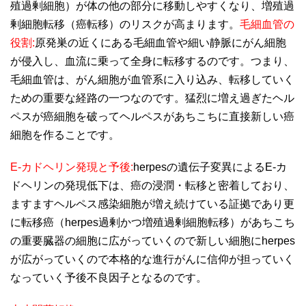
殖過剰細胞）が体の他の部分に移動しやすくなり、増殖過
剰細胞転移（癌転移）のリスクが高まります。
毛細血管の
役割:
原発巣の近くにある毛細血管や細い静脈にがん細胞
が侵入し、血流に乗って全身に転移するのです。つまり、
毛細血管は、がん細胞が血管系に入り込み、転移していく
ための重要な経路の一つなのです。猛烈に増え過ぎたヘル
ペスが癌 細胞を破ってヘルペスがあちこちに直接新しい癌
細胞を作ることです。
E-カドヘリン発現と予後:
herpesの遺伝子変異によるE-カ
ドヘリンの発現低下は、癌の浸潤・転移と密着しており、
ますますヘルペス感染細胞が増え続けている証拠であり更
に転移癌（herpes過剰かつ増殖過剰細胞転移）があちこち
の重要臓器の細胞に広がっていくので新しい細胞にherpes
が広がっていくので本格的な進行がんに信仰が担っていく
なっていく予後不良因子となるのです。