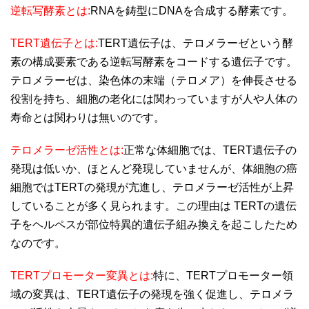
逆転写酵素とは:
RNAを鋳型にDNAを合成する酵素です。
TERT遺伝子とは:
TERT遺伝子は、テロメラーゼという酵
素の構成要素である逆転写酵素をコードする遺伝子です。
テロメラーゼは、染色体の末端（テロメア）を伸長させる
役割を持ち、細胞の老化には関わっていますが人や人体の
寿命とは関わりは無いのです。
テロメラーゼ活性とは:
正常な体細胞では、TERT遺伝子の
発現は低いか、ほとんど発現していませんが、体細胞の癌
細胞ではTERTの発現が亢進し、テロメラーゼ活性が上昇
していることが多く見られます。この理由は TERTの遺伝
子をヘルペスが部位特異的遺伝子組み換えを起こしたため
なのです。
TERTプロモーター変異とは:
特に、TERTプロモーター領
域の変異は、TERT遺伝子の発現を強く促進し、テロメラ