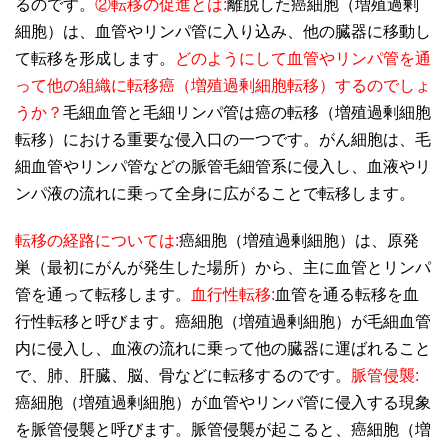
るのです。
② 転移の促進とは:
離脱した癌細胞（増殖過剰
細胞）は、血管やリンパ管に入り込み、他の臓器に移動し
て転移を形成します。
どのようにして血管やリンパ管を通
って他の組織に転移癌（増殖過剰細胞転移）するのでしょ
うか？
毛細血管と毛細リンパ管は癌の転移（増殖過剰細胞
転移）における重要な侵入口の一つです。がん細胞は、毛
細血管やリンパ管などの脈管毛細管系に侵入し、血液やリ
ンパ液の流れに乗って全身に広がることで転移します。
転移の経路については:
癌細胞（増殖過剰細胞）は、原発
巣（最初にがんが発生した場所）から、主に血管とリンパ
管を通って転移します。
血行性転移:
血管を通る転移を血
行性転移と呼びます。癌細胞（増殖過剰細胞）が毛細血管
内に侵入し、血液の流れに乗って他の臓器に運ばれること
で、肺、肝臓、脳、骨などに転移するのです。
脈管侵襲:
癌細胞（増殖過剰細胞）が血管やリンパ管に侵入する現象
を脈管侵襲と呼びます。脈管侵襲が起こると、癌細胞（増