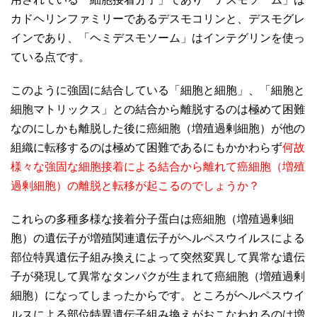
カドヘリンファミリーであるデスモコリンと、デスモグレ
インであり、「ヘミデスモソーム」はインテグリンを使っ
ている点です。
このように強固に結合している「細胞と細胞」、「細胞と
細胞マトリックス」との結合から離脱するのは極めて困難
なのにしかも離脱した後に癌細胞（増殖過剰細胞）が他の
組織に転移するのは極めて困難であるにもかかわらず
何故
様々な強固な細胞接着による結合から離れて癌細胞（増殖
過剰細胞）の離脱と転移が起こるのでしょうか？
これらの多種多様な接着分子蛋白は癌細胞（増殖過剰細
胞）の遺伝子が増殖関連遺伝子がヘルペスウイルスによる
部位特異遺伝子組み換えによって突然変異して異常な遺伝
子が発現して異常なタンパクが生まれて癌細胞（増殖過剰
細胞）になってしまったからです。ところがヘルペスウイ
ルスによる部位特異遺伝子組み換えがおこなわれるのは増