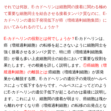
それでは何故、E-カドヘリンは細胞間の接着に関わる極め
て重要な細胞同士を結合させる接着タンパク質なのに、E-
カドヘリンの遺伝子発現低下が癌（増殖過剰細胞集団）に
おいてみられるのでしょうか？
E-カドヘリンの役割とは何でしょうか？
E-カドヘリンは、
癌（増殖過剰細胞）の転移を起こさないように細胞同士を
強く接着させるタンパク質で、特に癌（増殖過剰細胞集
団）が最も多い上皮細胞同士の結合において重要な役割を
果たします。その根拠を 詳しく説明します。
①癌細胞（増
殖過剰細胞）の離脱とは:
癌細胞（増殖過剰細胞）が原発
巣から離脱する際、E-カドヘリンの遺伝子の発現がヘルペ
スによって低下するからです。ヘルペスによってどのよう
にE-カドヘリンの遺伝子低下が起こるのかは最後に説明し
ます。これにより、細胞間の接着が弱まり、癌細胞は塊か
ら離れやすくなり癌（増殖過剰細胞）の転移の出発点とな