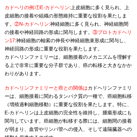
カドヘリの例:①E-カドヘリン:
上皮細胞に多く見られ、上
皮細胞の接着や組織の形態維持に重要な役割を果たしま
す。
② N-カドヘリン:
神経細胞に多く見られ、神経細胞間
の接着や神経回路の形成に関与します。
③プロトカドヘリ
ン17:
神経細胞の軸索の伸長や神経細胞束形成に関与し、
神経回路の形成に重要な役割を果たします。
カドヘリンファミリーは、細胞接着のメカニズムを理解す
る上で非常に重要な分子群であり、癌の転移と大きなかか
わりがあります。
カドヘリンファミリーと癌との関係は
カドヘリンファミリ
ーは、細胞接着に関わるタンパク質の一種で、癌細胞転移
（増殖過剰細胞移動）に重要な役割を果たします。特に、
E-カドヘリンは上皮細胞の完全性を維持し、腫瘍形成にも
関与しています。癌細胞が転移する際には、細胞間の接着
が弱まり、血管やリンパ管への侵入、そして遠隔臓器への