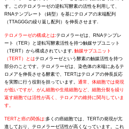
す。このテロメラーゼの逆転写酵素の活性を利用して、
RNAテンプレート（鋳型）を基にテロメアの末端配列
（TTAGGGの繰り返し配列）を伸長させます.
テロメラーゼの構成とは:
テロメラーゼは、RNAテンプレ
ート（TER）と逆転写酵素活性を持つ触媒サブユニット
（TERT）から構成されています.
触媒サブユニット
（TERT）とは
テロメラーゼという酵素の触媒活性を持つ
部分のことです。テロメラーゼは、染色体の末端にあるテ
ロメアを伸長させる酵素で、TERTはテロメアの伸長反応
を実際に行う役割を担っています。
通常、体細胞では発現
が低いですが、がん細胞や生殖細胞など、細胞分裂を繰り
返す細胞では活性が高く、テロメアの維持に関与していま
す。
TERTと癌の関係は:
多くの癌細胞では、TERTの発現が亢
進しており、テロメラーゼ活性が高くなっています。これ