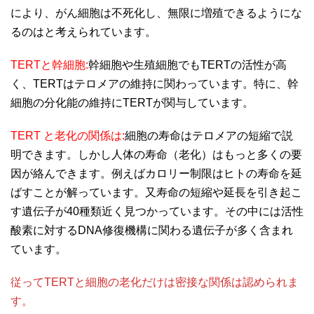
により、がん細胞は不死化し、無限に増殖できるようにな
るのはと考えられています。
TERTと幹細胞:
幹細胞や生殖細胞でもTERTの活性が高
く、TERTはテロメアの維持に関わっています。特に、幹
細胞の分化能の維持にTERTが関与しています。
TERT と老化の関係は:
細胞の寿命はテロメアの短縮で説
明できます。しかし人体の寿命（老化）はもっと多くの要
因が絡んできます。例えばカロリー制限はヒトの寿命を延
ばすことが解っています。又寿命の短縮や延長を引き起こ
す遺伝子が40種類近く見つかっています。その中には活性
酸素に対するDNA修復機構に関わる遺伝子が多く含まれ
ています。
従ってTERTと細胞の老化だけは密接な関係は認められま
す。