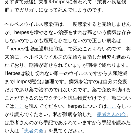
えすぎて最後は栄養をherpesに奪われて「栄養不良症候
群」でガリガリになって死んでしまうのです。
ヘルペスウイルス感染症は、一度感染すると完治しません
が、herpesを増やさない治療をすれば癌という病気は存在
しないのでしかも癌死も存在しないので正しい病名は
「herpes性増殖過剰細胞症」で死ぬこともないのです。将
来的に、ヘルペスウイルスの完治を目指した研究も進めら
れており、期待が寄せられていますが期待で終わります。
Herpesは殺し切れない唯一のウイルスですから人類絶滅
までHerpes完治は無理です。病気を治すのは自分の免疫
だけであり薬で治すのではないのです。薬で免疫を助ける
ことができるのはワクチンと抗生物質だけです。癌につい
ては
ここ
を読んでください。herpesについては
ここ
をしっ
かり読んでください。私が難病を治した「
患者さんの会
」
は患者さんのから手記であふれていますから手記を読みた
い人は「
患者の会
」を見てください。