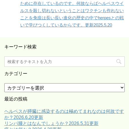
ために存在しているのです。何故ならばヘルペスウイ
ルスを殺し切れないということはワクチンも作れない
ことを免疫は長い長い進化の歴史の中でherpesとの戦
いで学びつくしているからです。更新2025.5.20
キーワード検索
カテゴリー
カ
テ
ゴ
最近の投稿
リ
ー
ヘルペスが膵臓に感染するのは極めてまれなのは何故です
か？2026.6.20更新
リンパ腫とはなんでしょうか？2026.5.31更新