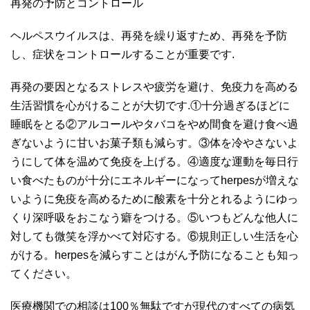
再発の予防とコントロール
ヘルペスウイルスは、再発を繰り返すため、再発を予防
し、症状をコントロールすることが重要です.
再発の要因となるストレスや疲労を避け、免疫力を高める
生活習慣を心がけることが大切です. ①十分過ぎるほどに
睡眠をとる②アルコールやタバコをやめ間食を避け食べ過
ぎないように甘いお菓子類も減らす。③体を冷やさないよ
うにして体を温めて免疫を上げる。④適度な運動を毎日行
い食べたものが十分にエネルギーになってherpesが増えな
いように免疫を高めるために酸素を十分とれるようにゆっ
くり深呼吸をおこなう癖をつける。⑤いつもどんな他人に
対しても微笑を浮かべて対応する。⑥規則正しい生活を心
がける。herpesを減らすことはがん予防になることも知っ
てください。
医療機関での相談は100％無駄ですが現代のすべての病気