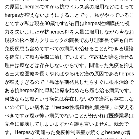
の原因はherpesですから抗ウイルス薬の服用などによって
herpesが増えないようにすることです。私がやっているこ
とですが私は現在80歳ですが右目はherpes性網膜炎で視
力を失いましたが抗herpes剤を大量に服用しながら今なお
現役の松本漢方クリニックの院長であり理事長で癌も自己
免疫疾患も含めてすべての病気を治せることができる理論
を確立して癌も実際に治しています。何故私が癌を治せる
理由は癌などは存在しないからです。間違った免疫を抑え
る三大癌医療を長くやればやるほど癌の原因であるherpes
が増えすぎるので「癌は早期発見したらすぐに根本治療で
ある抗herpes剤で早期治療を始めたら癌も治る病気です。
何故ならば癌という病気は存在しないので癌死も存在しな
いので正しい病名は「herpes性増殖過剰細胞症」に変える
べきですが癌が怖い病気でないことが分かれば医療業界は
完全に崩壊してしまいますから誰も言いません。残念で
す。Herpesが間違った免疫抑制医療が続くとherpesが増