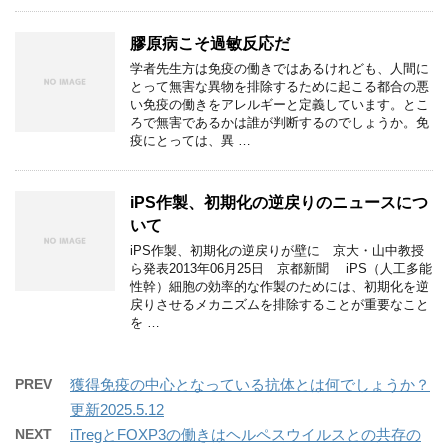
膠原病こそ過敏反応だ
学者先生方は免疫の働きではあるけれども、人間に
とって無害な異物を排除するために起こる都合の悪
い免疫の働きをアレルギーと定義しています。とこ
ろで無害であるかは誰が判断するのでしょうか。免
疫にとっては、異 …
iPS作製、初期化の逆戻りのニュースにつ
いて
iPS作製、初期化の逆戻りが壁に 京大・山中教授
ら発表2013年06月25日 京都新聞 iPS（人工多能
性幹）細胞の効率的な作製のためには、初期化を逆
戻りさせるメカニズムを排除することが重要なこと
を …
PREV
獲得免疫の中心となっている抗体とは何でしょうか？
更新2025.5.12
NEXT
iTregとFOXP3の働きはヘルペスウイルスとの共存の