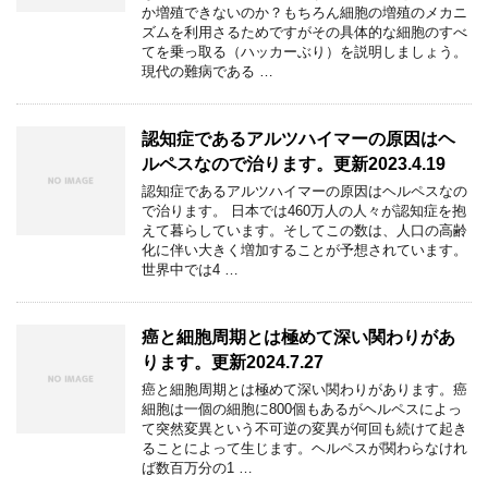
か増殖できないのか？もちろん細胞の増殖のメカニ
ズムを利用さるためですがその具体的な細胞のすべ
てを乗っ取る（ハッカーぶり）を説明しましょう。
現代の難病である …
認知症であるアルツハイマーの原因はヘ
ルペスなので治ります。更新2023.4.19
認知症であるアルツハイマーの原因はヘルペスなの
で治ります。 日本では460万人の人々が認知症を抱
えて暮らしています。そしてこの数は、人口の高齢
化に伴い大きく増加することが予想されています。
世界中では4 …
癌と細胞周期とは極めて深い関わりがあ
ります。更新2024.7.27
癌と細胞周期とは極めて深い関わりがあります。癌
細胞は一個の細胞に800個もあるがヘルペスによっ
て突然変異という不可逆の変異が何回も続けて起き
ることによって生じます。ヘルペスが関わらなけれ
ば数百万分の1 …