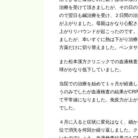
治療を受けて頂きましたが、その日の
ので翌日も鍼治療を受け、２日間の治
が上がりました。母親はかなり心配さ
上がりリバウンドが起こったのです。
ましたが、幸いすぐに熱は下がり治療
方薬だけに切り替えました。ペンタサ
また松本漢方クリニックでの血液検査の結
球がかなり低下していました。
当院での治療を始めて１ヶ月が経過し
うのみでしたが血液検査の結果がCRP：
て平常値になりました。免疫力が上が
でした。
４月に入ると症状に変化はなく、細か
位で消失を何回か繰り返しました。ク
いたのでしょう。血液検査結果でもCR