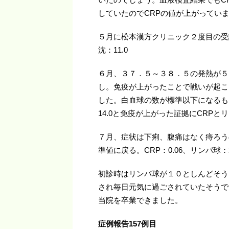
していたのでCRPの値が上がってい
５月に松本漢方クリニック２度目の受診。
沈：11.0
６月、３７．５～３８．５の発熱が５
し。免疫が上がったことで戦いが起こ
した。白血球の数が標準以下になるも、
14.0と免疫が上がった証拠にCRP
７月、症状は下痢、腹痛はなく痔ろう
準値に戻る。CRP：0.06、リンパ球：2
初診時はリンパ球が１０としんどそう
され毎日元気に過ごされていたそうで
当院を卒業できました。
症例報告157
例目