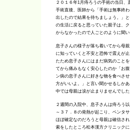
２０１６年1月痔ろうの手術の当日、
手術直後、医師から「手術は無事終わ
出したので結果を待ちましょう。」と
の生活に戻ると思っていた親子は、ク
からなかったので人ごとのように聞い
息子さんの様子が落ち着いてから母親
に知っていくと不安と恐怖で震えが止
たため息子さんにはまだ病気のことを
てから痛みもなく安心したのか「お腹
ン病の息子さんに好きな物を食べさせ
方がいいよ。」と言い聞かせるしかあ
中では母親は涙が止まりませんでした
２週間の入院中、息子さんは痔ろう以
～３７．８の発熱が起こり、ペンタサ
ほぼ確定なのだろうと母親は確信され
索をしたところ松本漢方クリニックに