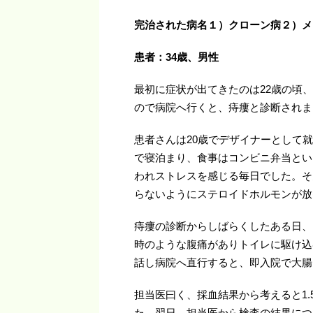
完治された病名１）クローン病２）メ
患者：34
歳、男性
最初に症状が出てきたのは22歳の頃
ので病院へ行くと、痔瘻と診断されま
患者さんは20歳でデザイナーとして
で寝泊まり、食事はコンビニ弁当とい
われストレスを感じる毎日でした。そ
らないようにステロイドホルモンが放
痔瘻の診断からしばらくしたある日、
時のような腹痛がありトイレに駆け込
話し病院へ直行すると、即入院で大腸
担当医曰く、採血結果から考えると1
た。翌日、担当医から検査の結果につ