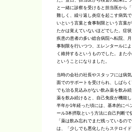
と一緒に診察を受けると担当医から「
難しく、繰り返し炎症を起こす病気で
いという言葉と食事制限という言葉が
たかは覚えていないほどでした。症状
疾患の患者の多い総合病院へ転院、月
事制限を行いつつ、エレンタールによ
く維持するというものでした。また小
ということになりました。
当時の会社の社長やスタッフには病気
面でのサポートを受けられ、しばらく
でも治る見込みがない飲み薬を飲み続
薬を飲み続けると、自己免疫が機能し
半年か1年経った頃には、基本的にペ
ール3本摂取という方法に自己判断で
「薬は飲み忘れでまだ残っているので
は、「少しでも悪化したらステロイド