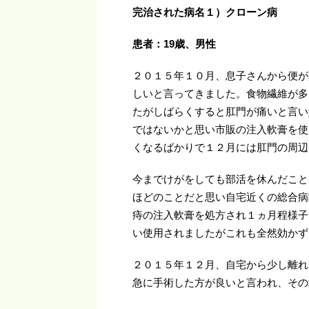
完治された病名１）クローン病
患者：19
歳、男性
２０１５年１０月、息子さんから便が
しいと言ってきました。食物繊維が多
たがしばらくすると肛門が痛いと言い
ではないかと思い市販の注入軟膏を使
くなるばかりで１２月には肛門の周辺
今までけがをしても部活を休んだこと
ほどのことだと思い自宅近くの総合病
痔の注入軟膏を処方され１ヵ月程様子
い使用されましたがこれも全然効かず
２０１５年１２月、自宅から少し離れ
急に手術した方が良いと言われ、その