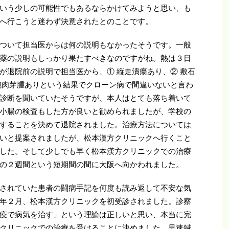
いう少しの可能性でもあるならかけてみようと思い、も
へ行こうと迷わず決意されたとのことです。
ついて担当医からは何の説明もなかったそうです。一般
薬の説明もしっかり果たすべきなのですがね。熱は３日
が退院前の説明で担当医から、① 縦走潰瘍あり、② 敷石
胞肉芽腫ありという結果でクローン病で間違いないと言わ
診断を聞いていたそうですが、本人はとても落ち着いて
小腸の検査もした方が良いと勧められましたが、学校の
することを決めて退院されました。治療方法については
いと提案されましたが、松本漢方クリニックへ行くこと
した。そして少しでも早く松本漢方クリニックでの治療
の２週間という短期間の間に大阪へ向かわれました。
されていた患者の闘病手記を何度も読み返して不安な気
年２月、松本漢方クリニックを初受診されました。診察
疫で病気を治す」という理論は正しいと思い、本当に完
クリニックでの治療を受けることに決めました。早速鍼