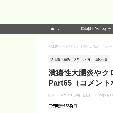
ホーム
医学博士Dr.松本仁幸
HOME
>
疾患解説
>
潰瘍性大腸炎・クロー
潰瘍性大腸炎・クローン病
症例報告
潰瘍性大腸炎やク
Part65（コメント
投稿日：2022年11月6日 更新日：
2025年9月1
症例報告156
例目