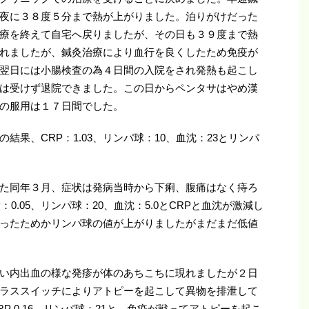
夜に３８度５分まで熱が上がりました。泊りがけだった
療を終えて自宅へ戻りましたが、その日も３９度まで熱
れましたが、鍼灸治療により血行を良くしたため免疫が
翌日には小腸検査の為４日間の入院をされ発熱も起こし
は受けず退院できました。この日からペンタサはやめ漢
の服用は１７日間でした。
果、CRP：1.03、リンパ球：10、血沈：23とリンパ
た同年３月、症状は発病当時から下痢、腹痛はなく痔ろ
0.05、リンパ球：20、血沈：5.0とCRPと血沈が激減し
ったためかリンパ球の値が上がりましたがまだまだ低値
い内出血の様な発疹が体のあちこちに現れましたが２日
ラススイッチによりアトピーを起こして異物を排泄して
P 0.16、リンパ球：21と、免疫が戦ってアトピーを起こ