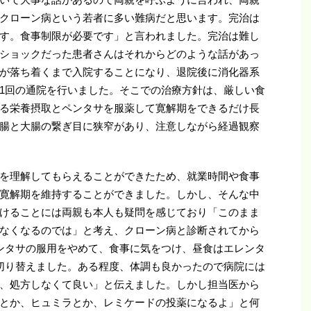
クローン病という若者に多い難病だと思います。完治は
す。食事制限が必要です」と言われました。完治は難し
ショックだった患者さんはそれからどのような話があっ
が落ち着くまで入院することになり、退院後に消化器系
1回の通院を行いました。そこでの治療方針は、厳しい食
る栄養摂取とペンタサを服薬して寛解期をできるだけ長
腸と大腸の繋ぎ目に狭窄があり、注意しながら経過観察
を理解してもらえることができたため、就業時間や食事
寛解期を維持することができました。しかし、そんな中
けることには両親も本人も疑問を感じており「このまま
なくなるのでは」と考え、クローン病と診断されてから
ンタサの服用をやめて、食事に気をつけ、昼食はエレンタ
切り替えました。ある程度、体調も良かったので病院には
、処方しなくて良い」と伝えました。しかし担当医から
とか、ヒュミラとか、レミケードの投薬になるよ」と何