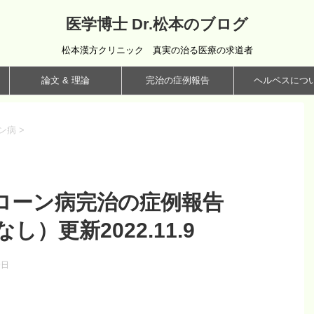
医学博士 Dr.松本のブログ
松本漢方クリニック 真実の治る医療の求道者
論文 & 理論
完治の症例報告
ヘルペスにつ
ン病
>
ローン病完治の症例報告
なし）更新2022.11.9
9日