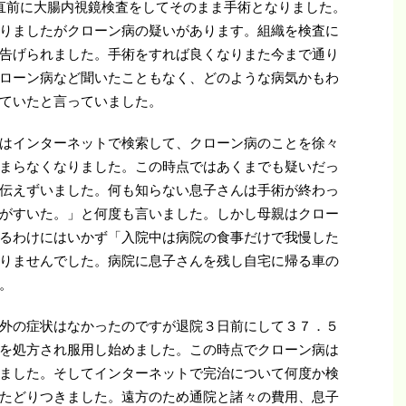
直前に大腸内視鏡検査をしてそのまま手術となりました。
りましたがクローン病の疑いがあります。組織を検査に
告げられました。手術をすれば良くなりまた今まで通り
ローン病など聞いたこともなく、どのような病気かもわ
ていたと言っていました。
はインターネットで検索して、クローン病のことを徐々
まらなくなりました。この時点ではあくまでも疑いだっ
伝えずいました。何も知らない息子さんは手術が終わっ
がすいた。」と何度も言いました。しかし母親はクロー
るわけにはいかず「入院中は病院の食事だけで我慢した
りませんでした。病院に息子さんを残し自宅に帰る車の
。
外の症状はなかったのですが退院３日前にして３７．５
を処方され服用し始めました。この時点でクローン病は
ました。そしてインターネットで完治について何度か検
たどりつきました。遠方のため通院と諸々の費用、息子