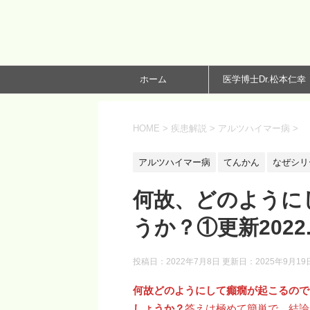
ホーム
医学博士Dr.松本仁幸
HOME
>
疾患解説
>
アルツハイマー病
>
アルツハイマー病
てんかん
なぜシリ
何故、どのように
うか？①更新2022.7
投稿日：2022年7月8日 更新日：
2025年9月19
何故どのようにして癲癇が起こるので
しょうか？
答えは極めて簡単で、結論