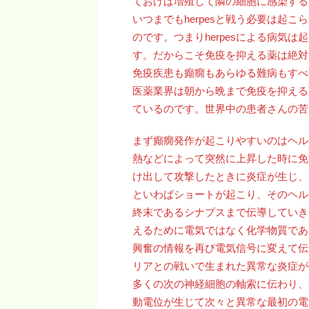
ておけば増殖して隣の細胞に感染する
いつまでもherpesと戦う必要は起
のです。つまりherpesによる病気
す。だからこそ免疫を抑える薬は絶対
免疫疾患も癲癇もあらゆる難病もすべ
医薬業界は朝から晩まで免疫を抑える
ているのです。世界中の患者さんの苦
まず癲癇発作が起こりやすいのはヘル
熱などによって突然に上昇した時に免
け出して攻撃したときに炎症が生じ、
といわばショートが起こり、そのヘル
終末であるシナプスまで伝導していき
えるために電気ではなく化学物質であ
興奮の情報を再び電気信号に変えて伝
リアとの戦いで生まれた異常な炎症が
多くの次の神経細胞の軸索に伝わり、
動電位が生じて次々と異常な最初の電