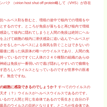
rion host shut off protein略して（VHS）が存在
抗ヘルペス剤を飲むと、増殖の途中で核内での増殖をや
とするのです。ところが免疫が落ちると再び核内で増殖
感染して核内に隠れてしまうと人間の免疫は絶対にヘル
を上げて細胞の核内に潜伏感染に追い込んでヘルペスが
させるしかヘルペスによる病気を防ぐことはできないの
最後に残った病原体の唯一のウイルスであり、人間の免
持っているのですぐに人体の２４０種類の組織のあらゆ
神経は免疫が一番弱いので逃げ隠れしやすいので癲癇を
す恐ろしいウイルスとなっているのですが世界中の医者
す。無念ですね。
ての細胞に感染できるのでしょうか？
すべてのウイルスの
天才（？）ウイルスがヘルペスウイルスであるのです。
いるので人間と同じ生命体であるので長生きと自分の子
最高のウイルスの目的となります。ところが生命体であ