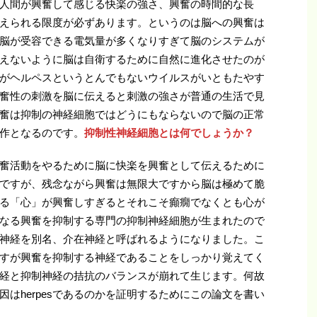
人間が興奮して感じる快楽の強さ、興奮の時間的な長
えられる限度が必ずあります。というのは脳への興奮は
脳が受容できる電気量が多くなりすぎて脳のシステムが
えないように脳は自衛するために自然に進化させたのが
がヘルペスというとんでもないウイルスがいともたやす
奮性の刺激を脳に伝えると刺激の強さが普通の生活で見
奮は抑制の神経細胞ではどうにもならないので脳の正常
作となるのです。
抑制性神経細胞とは何でしょうか？
奮活動をやるために脳に快楽を興奮として伝えるために
ですが、残念ながら興奮は無限大ですから脳は極めて脆
る「心」が興奮しすぎるとそれこそ癲癇でなくとも心が
なる興奮を抑制する専門の抑制神経細胞が生まれたので
神経を別名、介在神経と呼ばれるようになりました。こ
すが興奮を抑制する神経であることをしっかり覚えてく
経と抑制神経の拮抗のバランスが崩れて生じます。何故
はherpesであるのかを証明するためにこの論文を書い