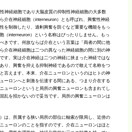
制性神経細胞であり大脳皮質の抑制性神経細胞の大多数
在神経細胞（interneuron）とも呼ばれ、興奮性神経
性を制御したり、過剰興奮を防ぐなど重要な機能をもっ
interneuron）という名称はぴったりしません。もっ
べきです。何故ならば介在という言葉は「両者の間に他
ら介在神経細胞は二つの異なった神経細胞の間に別の神
です。実は介在神経は二つの神経に挟まった神経ではな
あり、興奮を抑える抑制神経であるので敢えて名称をつ
と言えます。本来、介在ニューロンというのはヒトの神
ューロンへと刺激を伝達する間にある、つまり介在する
ニューロンというと局所の興奮ニューロンも含まれてし
混乱を招かないので妥当です。局所の興奮ニューロンは
）は、所属する狭い局所の部位に軸索が限局し、近傍の
ニューロンのことを指すのです。介在ニューロンはほと