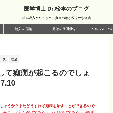
医学博士 Dr.松本のブログ
松本漢方クリニック 真実の治る医療の求道者
論文 & 理論
完治の症例報告
ヘルペスにつ
ーズ
理論
して癲癇が起こるのでしょ
.10
日
しょうか？またどうすれば癲癇を治すことができるので
から言うと部分発作であろうが全般発作であろうが癲癇