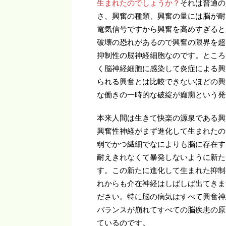
生まれたのでしょうか？
それは普通の
さ、興奮の種類、興奮の量には脳が耐
電気信号ですから興奮を高めすぎると
破壊の恐れがあるので興奮の限界を超
抑制性の脳神経細胞なのです。ところ
く脳神経細胞に感染して炎症による興
られる興奮とは比較できないほどの興
な働きの一時的な破綻が癲癇という発
本来人間は生きて快楽の源泉である興
興奮性神経がまず進化して生まれたの
弱でかつ繊細でなによりも脳に存在す
耐えきれなくて暴発しないように新た
す。この新たに進化して生まれた抑制
れからも介在神経はしばしば出てきま
ださい。特に脳の病気はすべて興奮神
バランスが崩れてすべての脳疾患の原因
ているのです。