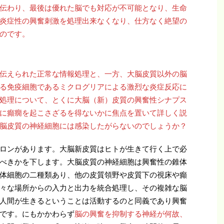
伝わり、最後は優れた脳でも対応が不可能となり、生命
炎症性の興奮刺激を処理出来なくなり、仕方なく絶望の
のです。
伝えられた正常な情報処理と、一方、大脳皮質以外の脳
抗する免疫細胞であるミクログリアによる激烈な炎症反応に
処理について、とくに大脳（新）皮質の興奮性シナプス
に癲癇を起こさざるを得ないかに焦点を置いて詳しく説
脳皮質の神経細胞には感染したがらないのでしょうか？
ロンがあります。大脳新皮質はヒトが生きて行く上で必
べきかを下します。大脳皮質の神経細胞は興奮性の錐体
体細胞の二種類あり、他の皮質領野や皮質下の視床や癲
々な場所からの入力と出力を統合処理し、その複雑な脳
人間が生きるということは活動するのと同義であり興奮
です。にもかかわらず
脳の興奮を抑制する神経が何故、