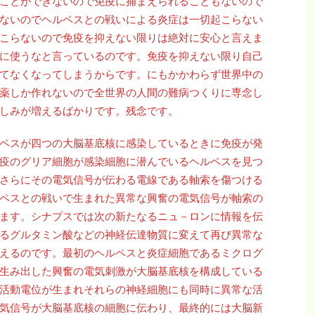
ことができないので免疫に捕まえられることもないので
こらないのでヘルペスとの戦いによる炎症は一切起こらない
は起こらないので免疫を抑えない限りは絶対に安心と言えま
に使うなと言っているのです。免疫を抑えない限り自己
てなくなってしまうからです。にもかかわらず世界中の
薬しか作れないので全世界の人間の難病つくりに専念し
しみが増えるばかりです。残念です。
ペスが四つの大脳基底核に感染しているときに免疫が発
疫のグリア細胞が感染細胞に潜んでいるヘルペスを見つ
さらにその電気信号が伝わる電線である軸索を傷つける
ペスとの戦いで生まれた異常な興奮の電気信号が軸索の
ます。シナプスでは次の新たなるニュ－ロンに情報を伝
るグルタミン酸などの神経伝達物質に変えて再び異常な
えるのです。最初のヘルペスと炎症細胞であるミクログ
生み出した興奮の電気刺激が大脳基底核を構成している
活動電位が生まれそれらの神経細胞にも同時に異常な活
気信号が大脳基底核の細胞に伝わり、最終的には大脳新