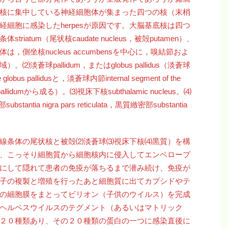
核に集中している神経細胞体が集まった四つの核（末梢
細胞に感染したherpesが原因です。大脳基底核は四つ
atum（尾状核caudate nucleus，被殻putamen）、
 線条体は，側坐核nucleus accumbensを中心に，嗅結節およ
蒼球pallidum，またはglobus pallidus（淡蒼球
globus pallidusと，淡蒼球内節internal segment of the
l pallidumから成る）。⑶視床下核subthalamic nucleus。⑷
stantia nigra pars reticulata，黒質緻密部substantia
線条体の尾状核と被殻⑵淡蒼球⑶視床下核⑷黒質）を構
、こっそり細胞質から細胞核内に侵入してエンベロープ
にして隠れて患者の免疫が落ちるまで潜み続け、免疫が
子の複製と増殖を行ったあと細胞質に出てカプシドやテ
の細胞膜をまとってビリオン（子供のウイルス）を完成
ヘルペスウイルスのテグメント（あるいはマトリック
２０種類あり、その２０種類の蛋白の一つに感染直後に