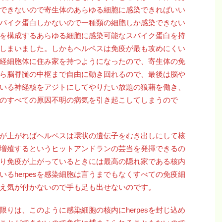
できないので寄生体のあらゆる細胞に感染できればいい
パイク蛋白しかないので一種類の細胞しか感染できない
を構成するあらゆる細胞に感染可能なスパイク蛋白を持
しまいました。しかもヘルペスは免疫が最も攻めにくい
経細胞体に住み家を持つようになったので、寄生体の免
ら脳脊髄の中枢まで自由に動き回れるので、最後は脳や
いる神経核をアジトにしてやりたい放題の狼藉を働き、
のすべての原因不明の病気を引き起こしてしまうので
免疫が上がればヘルペスは環状の遺伝子をむき出しにして核
増殖するというヒットアンドランの芸当を発揮できるの
つまり免疫が上がっているときには最高の隠れ家である核内
るherpesを感染細胞は言うまでもなくすべての免疫細
在さえ気が付かないので手も足も出せないのです。
りは、このように感染細胞の核内にherpesを封じ込め