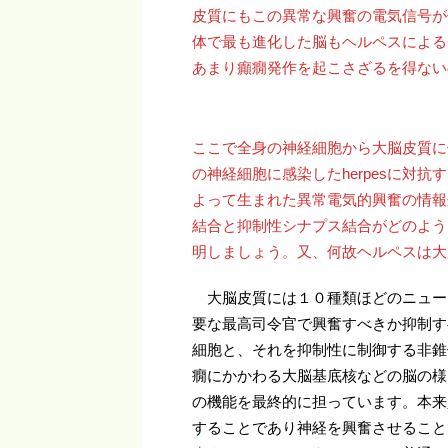
皮質にもこの異常な興奮の電気信号が
体で最も進化した脳もヘルペスによる
あまり癲癇発作を起こさざるを得ない
ここで全身の神経細胞から大脳皮質に
の神経細胞に感染したherpesに対
よって生まれた異常電気的興奮の情報
結合と抑制性シナプス結合がどのよう
明しましょう。又、何故ヘルペスは大
大脳皮質には１０種類ほどのニュー
要な最高司令官で興奮すべきか抑制す
細胞と、それを抑制性に制御する非錐
癇にかかわる大脳基底核などの脳の様
の機能を最終的に担っています。本来
することであり神経を興奮させること