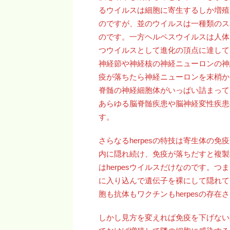
るウイルスは細胞に寄生するしか増殖
のですが、並のウイルスは一種類のス
のです。一方ヘルペスウイルスは人体
つウイルスとして進化の頂点に達して
神経節や神経核の神経ニューロンの神
疫が落ちたら神経ニューロンを末梢か
脊髄の神経細胞体がいっぱい詰まって
あらゆる脳脊髄疾患や脳神経変性疾患
す。
さらなるherpesの特技は寄生体の
内に隠れ続け、免疫が落ちだすと複製
はherpesウイルスだけなのです。
に入り込んで遺伝子を裸にして隠れてい
胞も抗体もワクチンもherpesの存
しかし見方を変えれば免疫を下げない限