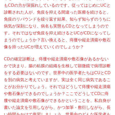
もCDの方が深掘れしているのです。従ってはじめにUCと
診断された人が、免疫を抑える間違った医療を続けると、
免疫のリバウンドを繰り返す結果、知らず知らずのうちに
病気が深刻になり、病名も実態もCDとなってしまうので
す。それではなぜ免疫を抑え続けるとUCがCDになってし
まうのでしょうか？言い換えると、痔瘻や縦走潰瘍や敷石
像を持ったUCが増えていくのでしょうか？
CDの確定診断は、痔瘻や縦走潰瘍や敷石像があるかない
かで決まり、腸の粘膜の組織を生検して顕微鏡で病理診断
をする必要はないのです。世界中の医学者たちはCUとCD
を別の病気と考えていますが、実は全く同じ病気であるこ
とがお分かりでしょう。それではどうして痔瘻や縦走潰瘍
や敷石像ができるのでしょうか？ここでどうしてCDに痔
瘻や縦走潰瘍や敷石像ができるかということを、私自身が
書いた論文を引用しながら、かつ加筆・敷衍しながら、長
い時間をかけて復習しましょう。世界中のどんな医学者も