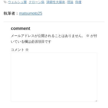
-
ウェルシュ菌
,
クローン病
,
潰瘍性大腸炎
,
理論
,
痔瘻
執筆者：
matsumoto25
comment
メールアドレスが公開されることはありません。
※
が付
いている欄は必須項目です
コメント
※