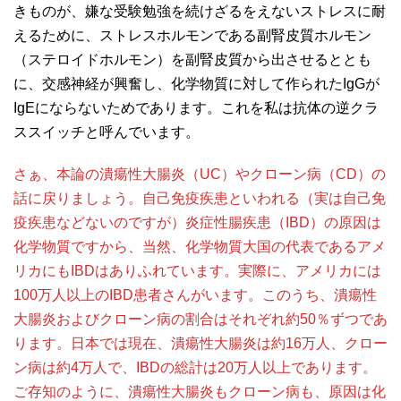
きものが、嫌な受験勉強を続けざるをえないストレスに耐
えるために、ストレスホルモンである副腎皮質ホルモン
（ステロイドホルモン）を副腎皮質から出させるととも
に、交感神経が興奮し、化学物質に対して作られたIgGが
IgEにならないためであります。これを私は抗体の逆クラ
ススイッチと呼んでいます。
さぁ、本論の潰瘍性大腸炎（UC）やクローン病（CD）の
話に戻りましょう。自己免疫疾患といわれる（実は自己免
疫疾患などないのですが）炎症性腸疾患（IBD）の原因は
化学物質ですから、当然、化学物質大国の代表であるアメ
リカにもIBDはありふれています。実際に、アメリカには
100万人以上のIBD患者さんがいます。このうち、潰瘍性
大腸炎およびクローン病の割合はそれぞれ約50％ずつであ
ります。日本では現在、潰瘍性大腸炎は約16万人、クロー
ン病は約4万人で、IBDの総計は20万人以上であります。
ご存知のように、潰瘍性大腸炎もクローン病も、原因は化