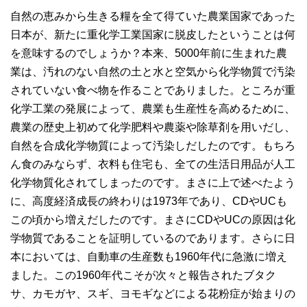
自然の恵みから生きる糧を全て得ていた農業国家であった
日本が、新たに重化学工業国家に脱皮したということは何
を意味するのでしょうか？本来、5000年前に生まれた農
業は、汚れのない自然の土と水と空気から化学物質で汚染
されていない食べ物を作ることでありました。ところが重
化学工業の発展によって、農業も生産性を高めるために、
農業の歴史上初めて化学肥料や農薬や除草剤を用いだし、
自然を合成化学物質によって汚染しだしたのです。もちろ
ん食のみならず、衣料も住宅も、全ての生活日用品が人工
化学物質化されてしまったのです。まさに上で述べたよう
に、高度経済成長の終わりは1973年であり、CDやUCも
この頃から増えだしたのです。まさにCDやUCの原因は化
学物質であることを証明しているのであります。さらに日
本においては、自動車の生産数も1960年代に急激に増え
ました。この1960年代こそが次々と報告されたブタク
サ、カモガヤ、スギ、ヨモギなどによる花粉症が始まりの