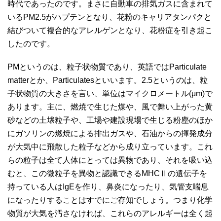
時代であったのです。まさに自動車の排気ガスに含まれて
いるPM2.5がハプテンとなり、花粉のキャリアタンパクと
結びついて複合的なアレルゲンとなり、花粉症を引き起こ
したのです。
PMというのは、粒子状物質であり、英語ではParticulate
matterとか、Particulatesといいます。2.5というのは、粒
子状物質の大きさを言い、単位はマイクロメートル(μm)で
あります。主に、燃焼で生じた煤や、風で舞い上がった黄
砂などの土壌粒子や、工場や建設現場で生じる粉塵のほか
にガソリンの燃焼による排出ガスや、石油からの揮発成分
が大気中に飛散した粒子などから成り立っています。これ
らの粒子は全て人体にとっては異物であり、それを吸い込
むと、この微粒子を異物と認識できるMHCⅡの遺伝子を
持っている人はIgEを作り、鼻炎になったり、気管支喘息
になったりすることはすでにご存知でしょう。つまり化学
物質が大気を汚さなければ、これらのアレルギーは全く起