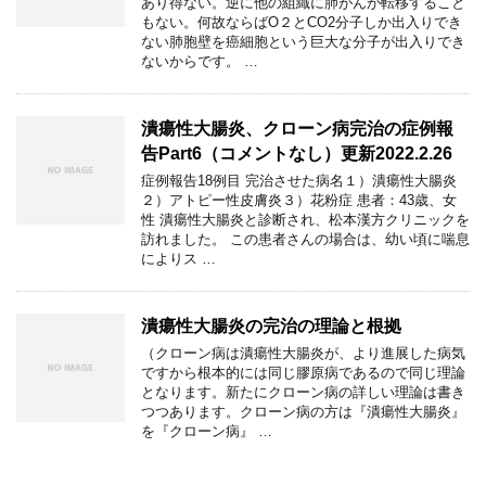
あり得ない。逆に他の組織に肺がんが転移すること
もない。何故ならばO２とCO2分子しか出入りでき
ない肺胞壁を癌細胞という巨大な分子が出入りでき
ないからです。 …
潰瘍性大腸炎、クローン病完治の症例報
告Part6（コメントなし）更新2022.2.26
症例報告18例目 完治させた病名１）潰瘍性大腸炎
２）アトピー性皮膚炎３）花粉症 患者：43歳、女
性 潰瘍性大腸炎と診断され、松本漢方クリニックを
訪れました。 この患者さんの場合は、幼い頃に喘息
によりス …
潰瘍性大腸炎の完治の理論と根拠
（クローン病は潰瘍性大腸炎が、より進展した病気
ですから根本的には同じ膠原病であるので同じ理論
となります。新たにクローン病の詳しい理論は書き
つつあります。クローン病の方は『潰瘍性大腸炎』
を『クローン病』 …