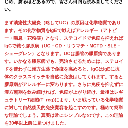
じめ、腐るほどあるので、皆さん何回も読み直してくださ
い。
まず潰瘍性大腸炎（略してUC）の原因は化学物質であり
ます。その化学物質をIgEで戦えばアレルギー（アトピ
ー・喘息・花粉症）となり、ステロイドで免疫を抑えれば
IgGで戦う膠原病（UC・CD・リウマチ・MCTD・SLE・
シェーグレン）となります。UCは腸管の膠原病でありま
す。いかなる膠原病でも、完治させるためには、ステロイ
ドを使わずに漢方生薬で免疫を高めると、IgGはIgEに抗
体のクラススイッチを自然に免疫はしてくれます。すると
膠原病がアレルギーに変わります。さらに免疫を抑えずに
漢方煎剤を飲み続ければ、免疫が上がり続け、最後はレギ
ュラトリーT細胞(T−reg)により、いま戦っている化学物質
に対して自然後天的免疫寛容を起こすのです。極めて簡単
な理論でしょう。真実は常にシンプルなのです。この理論
を30年以上前に見つけました。