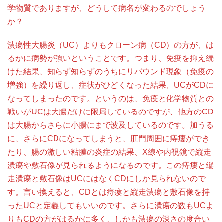
学物質でありますが、どうして病名が変わるのでしょう
か？
潰瘍性大腸炎（UC）よりもクローン病（CD）の方が、は
るかに病勢が強いということです。つまり、免疫を抑え続
けた結果、知らず知らずのうちにリバウンド現象（免疫の
増強）を繰り返し、症状がひどくなった結果、UCがCDに
なってしまったのです。というのは、免疫と化学物質との
戦いがUCは大腸だけに限局しているのですが、他方のCD
は大腸からさらに小腸にまで波及しているのです。加うる
に、さらにCDになってしまうと、肛門周囲に痔瘻ができ
たり、腸の激しい粘膜の炎症の結果、X線や内視鏡で縦走
潰瘍や敷石像が見られるようになるのです。この痔瘻と縦
走潰瘍と敷石像はUCにはなくCDにしか見られないので
す。言い換えると、CDとは痔瘻と縦走潰瘍と敷石像を持
ったUCと定義してもいいのです。さらに潰瘍の数もUCよ
りもCDの方がはるかに多く、しかも潰瘍の深さの度合い