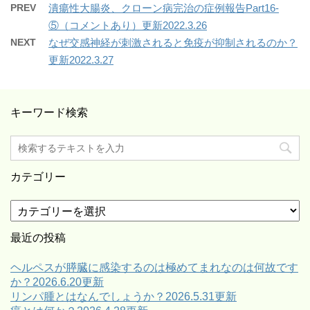
PREV
潰瘍性大腸炎、クローン病完治の症例報告Part16-
⑤（コメントあり）更新2022.3.26
NEXT
なぜ交感神経が刺激されると免疫が抑制されるのか？
更新2022.3.27
キーワード検索
カテゴリー
カ
テ
ゴ
最近の投稿
リ
ー
ヘルペスが膵臓に感染するのは極めてまれなのは何故です
か？2026.6.20更新
リンパ腫とはなんでしょうか？2026.5.31更新