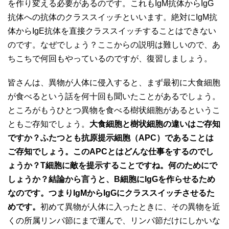
を作り変える必要があるのです。これもIgM抗体からIgG
抗体への抗体のクラススイッチといいます。絶対にIgM抗
体からIgE抗体を直接クラススイッチすることはできない
のです。なぜでしょう？ここからの説明は難しいので、あ
ちこちで何回もやっているのですが、復習しましょう。
皆さんは、異物が人体に侵入すると、まず最初に大食細胞
が食べるという話を何十回も聞いたことがあるでしょう。
ところがもうひとつ異物を食べる樹状細胞があるというこ
ともご存知でしょう。
大食細胞と樹状細胞の違いはご存知
ですか？ふたつとも抗原提示細胞（
APC
）であることは
ご存知でしょう。このAPC
とはどんな仕事をするのでし
ょうか？T
細胞に敵を提示することですね。何のためにで
しょうか？結論から言うと、B
細胞にIgG
を作らせるため
なのです。つまりIgM
からIgG
にクラススイッチさせるた
めです。
初めて異物が人体に入ったときに、その異物を近
くの所属リンパ節にまで運んで、リンパ節だけにしかいな