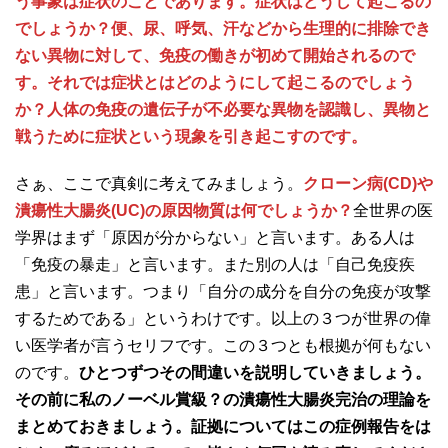
う事象は症状のことであります。症状はどうして起こるの
でしょうか？便、尿、呼気、汗などから生理的に排除でき
ない異物に対して、免疫の働きが初めて開始されるので
す。それでは症状とはどのようにして起こるのでしょう
か？人体の免疫の遺伝子が不必要な異物を認識し、異物と
戦うために症状という現象を引き起こすのです。
さぁ、ここで真剣に考えてみましょう。
クローン病
(CD)
や
潰瘍性大腸炎(UC)
の原因物質は何でしょうか？
全世界の医
学界はまず「原因が分からない」と言います。ある人は
「免疫の暴走」と言います。また別の人は「自己免疫疾
患」と言います。つまり「自分の成分を自分の免疫が攻撃
するためである」というわけです。以上の３つが世界の偉
い医学者が言うセリフです。この３つとも根拠が何もない
のです。
ひとつずつその間違いを説明していきましょう。
その前に私のノーベル賞級？の潰瘍性大腸炎完治の理論を
まとめておきましょう。証拠についてはこの症例報告をは