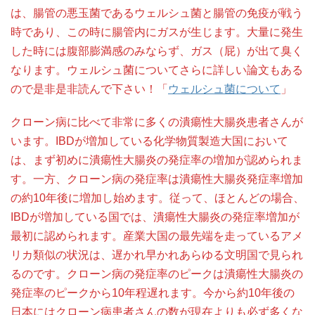
は、腸管の悪玉菌であるウェルシュ菌と腸管の免疫が戦う
時であり、この時に腸管内にガスが生じます。大量に発生
した時には腹部膨満感のみならず、ガス（屁）が出て臭く
なります。ウェルシュ菌についてさらに詳しい論文もある
ので是非是非読んで下さい！「
ウェルシュ菌について
」
クローン病に比べて非常に多くの潰瘍性大腸炎患者さんが
います。IBDが増加している化学物質製造大国において
は、まず初めに潰瘍性大腸炎の発症率の増加が認められま
す。一方、クローン病の発症率は潰瘍性大腸炎発症率増加
の約10年後に増加し始めます。従って、ほとんどの場合、
IBDが増加している国では、潰瘍性大腸炎の発症率増加が
最初に認められます。産業大国の最先端を走っているアメ
リカ類似の状況は、遅かれ早かれあらゆる文明国で見られ
るのです。クローン病の発症率のピークは潰瘍性大腸炎の
発症率のピークから10年程遅れます。今から約10年後の
日本にはクローン病患者さんの数が現在よりも必ず多くな