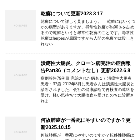
乾癬について更新2023.3.17
乾癬について詳しく見ましょう。 乾癬にはいくつ
かの病型がありますが、尋常性乾癬が約90％を占め
るので乾癬というと尋常性乾癬のことです。尋常性
乾癬はherpesが原因ですから人間の免疫では殺しき
れない …
潰瘍性大腸炎、クローン病完治の症例報
告Part36（コメントなし）更新2022.6.8
症例報告79例目 完治された病名１）潰瘍性大腸炎
患者：37歳 2013年8月に患者さんは潰瘍性大腸炎と
診断されました。会社の健康診断で再検査の連絡を
受け、軽い気持ちで大腸検査を受けたのちに診断さ
れま …
何故肺癌が一番死にやすいのですか？更
新2025.10.15
何故肺癌が一番死にやすいのですか？転移性肺癌は