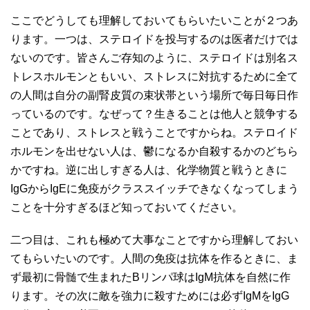
ここでどうしても理解しておいてもらいたいことが２つあ
ります。一つは、ステロイドを投与するのは医者だけでは
ないのです。皆さんご存知のように、ステロイドは別名ス
トレスホルモンともいい、ストレスに対抗するために全て
の人間は自分の副腎皮質の束状帯という場所で毎日毎日作
っているのです。なぜって？生きることは他人と競争する
ことであり、ストレスと戦うことですからね。ステロイド
ホルモンを出せない人は、鬱になるか自殺するかのどちら
かですね。逆に出しすぎる人は、化学物質と戦うときに
IgGからIgEに免疫がクラススイッチできなくなってしまう
ことを十分すぎるほど知っておいてください。
二つ目は、これも極めて大事なことですから理解しておい
てもらいたいのです。人間の免疫は抗体を作るときに、ま
ず最初に骨髄で生まれたBリンパ球はIgM抗体を自然に作
ります。その次に敵を強力に殺すためには必ずIgMをIgG