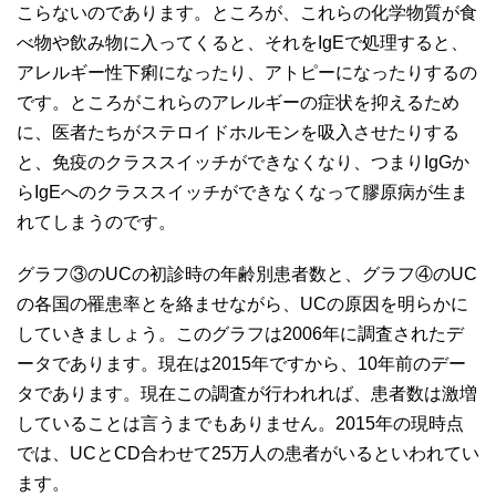
こらないのであります。ところが、これらの化学物質が食
べ物や飲み物に入ってくると、それをIgEで処理すると、
アレルギー性下痢になったり、アトピーになったりするの
です。ところがこれらのアレルギーの症状を抑えるため
に、医者たちがステロイドホルモンを吸入させたりする
と、免疫のクラススイッチができなくなり、つまりIgGか
らIgEへのクラススイッチができなくなって膠原病が生ま
れてしまうのです。
グラフ③のUCの初診時の年齢別患者数と、グラフ④のUC
の各国の罹患率とを絡ませながら、UCの原因を明らかに
していきましょう。このグラフは2006年に調査されたデ
ータであります。現在は2015年ですから、10年前のデー
タであります。現在この調査が行われれば、患者数は激増
していることは言うまでもありません。2015年の現時点
では、UCとCD合わせて25万人の患者がいるといわれてい
ます。