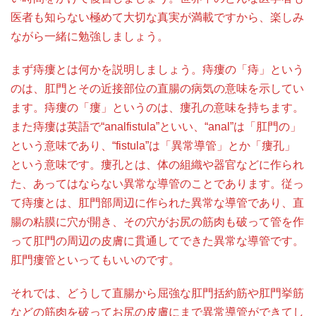
医者も知らない極めて大切な真実が満載ですから、楽しみ
ながら一緒に勉強しましょう。
まず痔瘻とは何かを説明しましょう。痔瘻の「痔」という
のは、肛門とその近接部位の直腸の病気の意味を示してい
ます。痔瘻の「瘻」というのは、瘻孔の意味を持ちます。
また痔瘻は英語で“analfistula”といい、“anal”は「肛門の」
という意味であり、“fistula”は「異常導管」とか「瘻孔」
という意味です。瘻孔とは、体の組織や器官などに作られ
た、あってはならない異常な導管のことであります。従っ
て痔瘻とは、肛門部周辺に作られた異常な導管であり、直
腸の粘膜に穴が開き、その穴がお尻の筋肉も破って管を作
って肛門の周辺の皮膚に貫通してできた異常な導管です。
肛門瘻管といってもいいのです。
それでは、どうして直腸から屈強な肛門括約筋や肛門挙筋
などの筋肉を破ってお尻の皮膚にまで異常導管ができてし