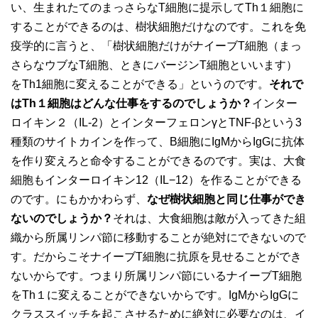
い、生まれたてのまっさらなT細胞に提示してTh１細胞に
することができるのは、樹状細胞だけなのです。これを免
疫学的に言うと、「樹状細胞だけがナイーブT細胞（まっ
さらなウブなT細胞、ときにバージンT細胞といいます）
をTh1細胞に変えることができる」というのです。
それで
は
Th
１細胞はどんな仕事をするのでしょうか？
インター
ロイキン２（IL-2）とインターフェロンγとTNF-βという3
種類のサイトカインを作って、B細胞にIgMからIgGに抗体
を作り変えろと命令することができるのです。実は、大食
細胞もインターロイキン12（IL−12）を作ることができる
のです。にもかかわらず、
なぜ樹状細胞と同じ仕事ができ
ないのでしょうか？
それは、大食細胞は敵が入ってきた組
織から所属リンパ節に移動することが絶対にできないので
す。だからこそナイーブT細胞に抗原を見せることができ
ないからです。つまり所属リンパ節にいるナイーブT細胞
をTh１に変えることができないからです。IgMからIgGに
クラススイッチを起こさせるために絶対に必要なのは、イ