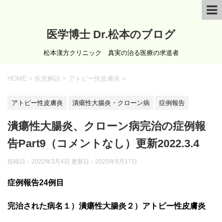
医学博士 Dr.松本のブログ
松本漢方クリニック 真実の治る医療の求道者
HOME
>
疾患解説
>
アトピー性皮膚炎
>
アトピー性皮膚炎
潰瘍性大腸炎・クローン病
症例報告
潰瘍性大腸炎、クローン病完治の症例報
告Part9（コメントなし）更新2022.3.4
投稿日：2022年3月4日 更新日：
2025年9月17日
症例報告
24
例目
完治された病名１）潰瘍性大腸炎２）アトピー性皮膚炎