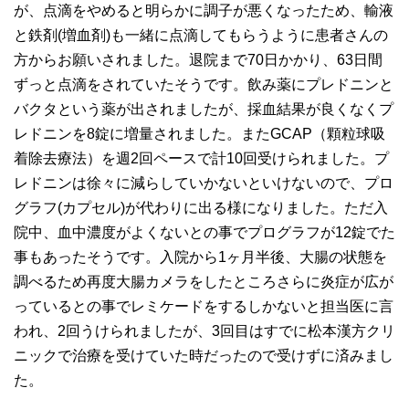
が、点滴をやめると明らかに調子が悪くなったため、輸液
と鉄剤(増血剤)も一緒に点滴してもらうように患者さんの
方からお願いされました。退院まで70日かかり、63日間
ずっと点滴をされていたそうです。飲み薬にプレドニンと
バクタという薬が出されましたが、採血結果が良くなくプ
レドニンを8錠に増量されました。またGCAP（顆粒球吸
着除去療法）を週2回ペースで計10回受けられました。プ
レドニンは徐々に減らしていかないといけないので、プロ
グラフ(カプセル)が代わりに出る様になりました。ただ入
院中、血中濃度がよくないとの事でプログラフが12錠でた
事もあったそうです。入院から1ヶ月半後、大腸の状態を
調べるため再度大腸カメラをしたところさらに炎症が広が
っているとの事でレミケードをするしかないと担当医に言
われ、2回うけられましたが、3回目はすでに松本漢方クリ
ニックで治療を受けていた時だったので受けずに済みまし
た。