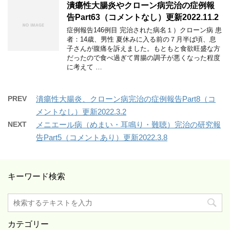
潰瘍性大腸炎やクローン病完治の症例報
告Part63（コメントなし）更新2022.11.2
症例報告146例目 完治された病名１）クローン病 患
者：14歳、男性 夏休みに入る前の７月半ば頃、息
子さんが腹痛を訴えました。もともと食欲旺盛な方
だったので食べ過ぎて胃腸の調子が悪くなった程度
に考えて …
PREV
潰瘍性大腸炎、クローン病完治の症例報告Part8（コ
メントなし）更新2022.3.2
NEXT
メニエール病（めまい・耳鳴り・難聴）完治の研究報
告Part5（コメントあり）更新2022.3.8
キーワード検索
カテゴリー