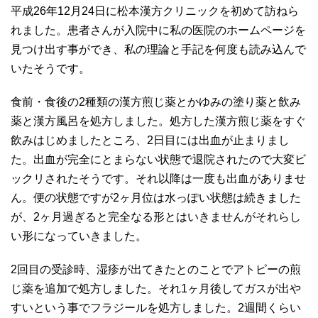
平成26年12月24日に松本漢方クリニックを初めて訪ねら
れました。患者さんが入院中に私の医院のホームページを
見つけ出す事ができ、私の理論と手記を何度も読み込んで
いたそうです。
食前・食後の2種類の漢方煎じ薬とかゆみの塗り薬と飲み
薬と漢方風呂を処方しました。処方した漢方煎じ薬をすぐ
飲みはじめましたところ、2日目には出血が止まりまし
た。出血が完全にとまらない状態で退院されたので大変ビ
ックリされたそうです。それ以降は一度も出血がありませ
ん。便の状態ですが2ヶ月位は水っぽい状態は続きました
が、2ヶ月過ぎると完全なる形とはいきませんがそれらし
い形になっていきました。
2回目の受診時、湿疹が出てきたとのことでアトピーの煎
じ薬を追加で処方しました。それ1ヶ月後してガスが出や
すいという事でフラジールを処方しました。2週間くらい