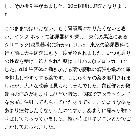
し、その後食事が出ました。10日間後に退院となりまし
た。
このままではいけない、もう胃潰瘍になりたくないと思
い、インタ-ネットで泌尿器科を探し、東京の馬込にあるT
クリニック(泌尿器科)に行かれました。東京の泌尿器科に
行く前に大学病院にもう一度受診されました。いつも通り
の検査を受け、処方された薬はフリバス(αブロッカー)で
した。α1d 許容体に働きかける薬で膀胱の緊張を緩めて尿
を排出しやすくする薬です。しばらくその薬を服用されま
したが、大きな改善は見られませんでした。鼠径部とか陰
嚢内の痛みがあまりにひどい時は、病院でアタラックス P
をお尻に注射してもらっていたそうです。このような薬を
あまり注射したくなかったのですが、あまりに痛みが強い
時はしてもらっていました。軽い時はロキソニンとかでご
まかしておられました。