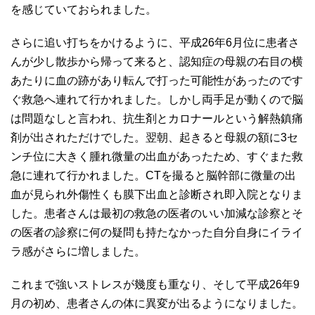
を感じていておられました。
さらに追い打ちをかけるように、平成26年6月位に患者さ
んが少し散歩から帰って来ると、認知症の母親の右目の横
あたりに血の跡があり転んで打った可能性があったのです
ぐ救急へ連れて行かれました。しかし両手足が動くので脳
は問題なしと言われ、抗生剤とカロナールという解熱鎮痛
剤が出されただけでした。翌朝、起きると母親の額に3セ
ンチ位に大きく腫れ微量の出血があったため、すぐまた救
急に連れて行かれました。CTを撮ると脳幹部に微量の出
血が見られ外傷性くも膜下出血と診断され即入院となりま
した。患者さんは最初の救急の医者のいい加減な診察とそ
の医者の診察に何の疑問も持たなかった自分自身にイライ
ラ感がさらに増しました。
これまで強いストレスが幾度も重なり、そして平成26年9
月の初め、患者さんの体に異変が出るようになりました。