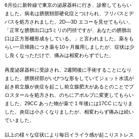
6月位に新幹線で東京の泌尿器科に行き、診察してもらい
ました。病名は膀胱頸部硬化症とつけられ、フリバスとデ
パスを処方されました。2D―3D エコーを見せてもらい、
「正常な膀胱出口は5ミリの円径ですが、あなたの膀胱出
口は正方形棚形成をしている。」と言われました。薬をも
らい一旦帰路につき薬を10ヶ月服用しましたが、症状は少
し良くなっただけで、痛みは相変わらずでした。
再度泌尿器科に受診され、2週間後に手術することになり
ました。膀胱径部がいびつな形をしていてジェット水流が
起き前立腺が炎症を起こし前立腺肥大があるとのことでプ
ロスタールを処方され、のちにアボルブに変更してもらい
ました。29CC あった物が薬で 1 年後には17CC になりま
した。炎症は小さくなりましたが、相変わらず痛みは続い
ていました。
以上の様々な症状により毎日イライラ感が起こりストレス