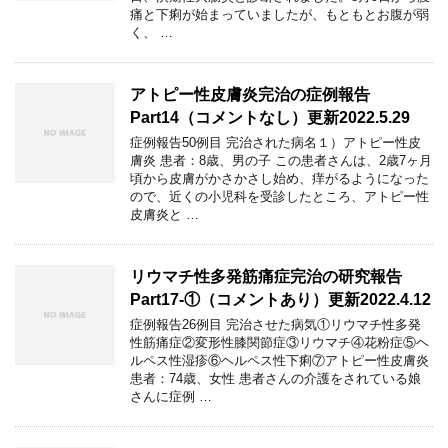
痛と下痢が始まっていましたが、もともとお腹が弱
く、 …
アトピー性皮膚炎完治の症例報告
Part14（コメントなし）更新2022.5.29
症例報告50例目 完治された病名１）アトピー性皮
膚炎 患者：8歳、男の子 この患者さんは、2歳7ヶ月
頃から皮膚がかさかさし始め、痒がるようになった
ので、近くの小児科を受診したところ、アトピー性
皮膚炎と …
リウマチ性多発筋痛症完治の研究報告
Part17-①（コメントあり）更新2022.4.12
症例報告26例目 完治させた病気①リウマチ性多発
性筋痛症②変形性膝関節症③リウマチ④花粉症⑤ヘ
ルペス性湿疹⑥ヘルペス性下痢⑦アトピー性皮膚炎
患者：74歳、女性 患者さんの介護をされている娘
さんに症例 …