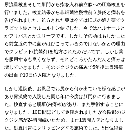
尿流量検査そして肛門から指を入れ前立腺への圧痛検査を
行いました。検査結果から非細菌性慢性前立腺炎と病名を
告げられました。処方された薬は今では旧式の処方薬でク
ラビット錠とセルニルトン錠でした。今ではハルナールと
かフリバスとかユリーフです。しかしその頃はもしかした
ら前立腺の中に菌がはびこっているのではないかとの理由
でクラビット(抗菌剤)を処方されたみたいです。しかし薬
を服用するも良くならず、それどころかだんだんと痛みは
増していきました。そのジクジクの痛みで5年後に胃潰瘍
の出血で10日位入院となりました。
しかし退院後、お風呂でお尻から何か出ている様な感じが
あり胃潰瘍で入院した同じ年に今度は肛門科に行きまし
た。検査すると脱肛(内痔核)があり、また手術することに
なりました。10日間ほどして退院されましたが会陰部のジ
クジク感が24時間続いたため、また1週間入院となりまし
た。処置は胃にクリッピングする施術でした。5日位絶食