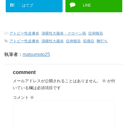
B!
はてブ
LINE
-
アトピー性皮膚炎
,
潰瘍性大腸炎・クローン病
,
症例報告
-
アトピー性皮膚炎
,
潰瘍性大腸炎
,
症例報告
,
筋痛症
,
鞭打ち
執筆者：
matsumoto25
comment
メールアドレスが公開されることはありません。
※
が付
いている欄は必須項目です
コメント
※