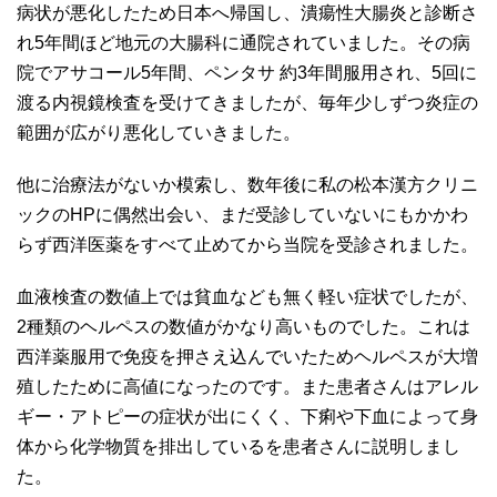
病状が悪化したため日本へ帰国し、潰瘍性大腸炎と診断さ
れ5年間ほど地元の大腸科に通院されていました。その病
院でアサコール5年間、ペンタサ 約3年間服用され、5回に
渡る内視鏡検査を受けてきましたが、毎年少しずつ炎症の
範囲が広がり悪化していきました。
他に治療法がないか模索し、数年後に私の松本漢方クリニ
ックのHPに偶然出会い、まだ受診していないにもかかわ
らず西洋医薬をすべて止めてから当院を受診されました。
血液検査の数値上では貧血なども無く軽い症状でしたが、
2種類のヘルペスの数値がかなり高いものでした。これは
西洋薬服用で免疫を押さえ込んでいたためヘルペスが大増
殖したために高値になったのです。また患者さんはアレル
ギー・アトピーの症状が出にくく、下痢や下血によって身
体から化学物質を排出しているを患者さんに説明しまし
た。