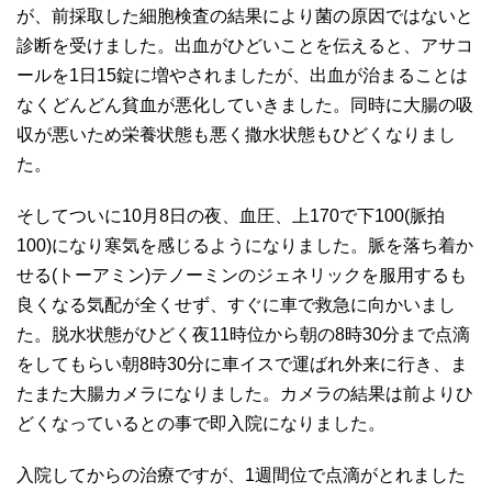
が、前採取した細胞検査の結果により菌の原因ではないと
診断を受けました。出血がひどいことを伝えると、アサコ
ールを1日15錠に増やされましたが、出血が治まることは
なくどんどん貧血が悪化していきました。同時に大腸の吸
収が悪いため栄養状態も悪く撒水状態もひどくなりまし
た。
そしてついに10月8日の夜、血圧、上170で下100(脈拍
100)になり寒気を感じるようになりました。脈を落ち着か
せる(トーアミン)テノーミンのジェネリックを服用するも
良くなる気配が全くせず、すぐに車で救急に向かいまし
た。脱水状態がひどく夜11時位から朝の8時30分まで点滴
をしてもらい朝8時30分に車イスで運ばれ外来に行き、ま
たまた大腸カメラになりました。カメラの結果は前よりひ
どくなっているとの事で即入院になりました。
入院してからの治療ですが、1週間位で点滴がとれました