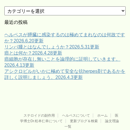
カ
テ
ゴ
最近の投稿
リ
ー
ヘルペスが膵臓に感染するのは極めてまれなのは何故です
か？2026.6.20更新
リンパ腫とはなんでしょうか？2026.5.31更新
癌とは何か？2026.4.28更新
癌細胞が存在し無いことを論理的に証明していきます。
2026.4.13更新
アシクロビルがいかに極めて安全な抗herpes剤であるかを
詳しく説明しましょう。2026.4.3更新
ステロイドの副作用
ヘルペスについて
ホーム
医
学博士Dr.松本仁幸について
更新ブログ＆検索
論文理論
一覧