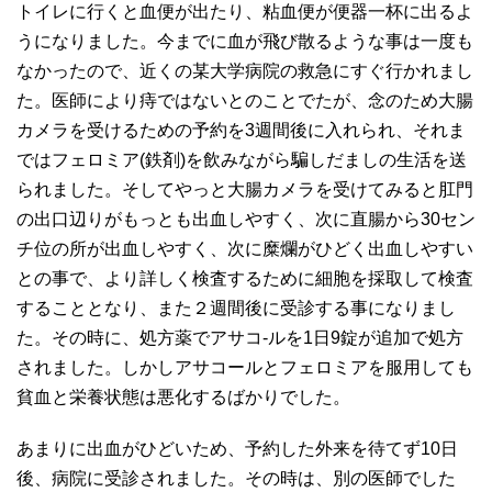
トイレに行くと血便が出たり、粘血便が便器一杯に出るよ
うになりました。今までに血が飛び散るような事は一度も
なかったので、近くの某大学病院の救急にすぐ行かれまし
た。医師により痔ではないとのことでたが、念のため大腸
カメラを受けるための予約を3週間後に入れられ、それま
ではフェロミア(鉄剤)を飲みながら騙しだましの生活を送
られました。そしてやっと大腸カメラを受けてみると肛門
の出口辺りがもっとも出血しやすく、次に直腸から30セン
チ位の所が出血しやすく、次に糜爛がひどく出血しやすい
との事で、より詳しく検査するために細胞を採取して検査
することとなり、また２週間後に受診する事になりまし
た。その時に、処方薬でアサコ-ルを1日9錠が追加で処方
されました。しかしアサコールとフェロミアを服用しても
貧血と栄養状態は悪化するばかりでした。
あまりに出血がひどいため、予約した外来を待てず10日
後、病院に受診されました。その時は、別の医師でした