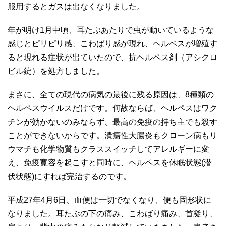
服用するとガスは出なくなりました。
年が明け1月中頃、耳たぶあたりで虫が動いているような
感じとピリピリ感、こわばり感が現れ、ヘルペスが増殖す
ると現れる症状が出ていたので、抗ヘルペス剤（アシクロ
ビル錠）を処方しました。
まさに、全ての現代の病気の最後に残る原因は、8種類の
ヘルペスウイルスだけです。何故ならば、ヘルペスはワク
チンが効かないのみならず、最高の免疫の持ち主でも殺す
ことができないからです。潰瘍性大腸炎もクローン病もリ
ウマチも化学物質もクラススイッチしてアレルギーに変
え、免疫寛容を起こすと同時に、ヘルペスを休眠状態(潜
伏状態)にすれば完治するのです。
平成27年4月6日、血便は一切でなくなり、便も固形状に
なりました。耳たぶの下の痛み、こわばり痛み、首凝り、