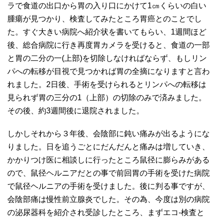
ラで食道の出口から胃の入り口にかけて1㎝くらいの白い
腫瘍が見つかり、検査してみたところ胃癌とのことでし
た。すぐ大きい病院へ紹介状を書いてもらい、1週間ほど
後、総合病院に行き再度胃カメラを受けると、食道の一部
と胃の二分の一(上部)を切除しなければならず、もしリン
パへの転移が目視で見つかれば胃の全摘になりますと言わ
れました。2日後、手術を受けられるとリンパへの転移は
見られず胃の三分の1（上部）の切除のみで済みました。
その後、約3週間後に退院されました。
しかしそれから３年後、会陰部に鈍い痛みが出るようにな
りました。日を追うごとにだんだんと痛みは増していき、
かかりつけ医に相談しに行ったところ鼠径に膨らみがある
ので、鼠径ヘルニアだとの事で前回胃の手術を受けた病院
で鼠径ヘルニアの手術を受けました。後に判る事ですが、
会陰部痛は慢性前立腺炎でした。その為、今度は別の病院
の泌尿器科を紹介され受診したところ、まずエコ-検査と