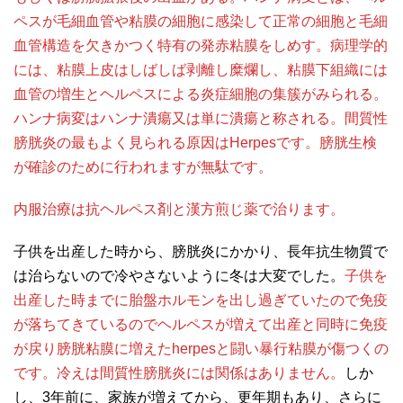
ペスが毛細血管や粘膜の細胞に感染して正常の細胞と毛細
血管構造を欠きかつく特有の発赤粘膜をしめす。病理学的
には、粘膜上皮はしばしば剥離し糜爛し、粘膜下組織には
血管の増生とヘルペスによる炎症細胞の集簇がみられる。
ハンナ病変はハンナ潰瘍又は単に潰瘍と称される。間質性
膀胱炎の最もよく見られる原因はHerpesです。膀胱生検
が確診のために行われますが無駄です。
内服治療は抗ヘルペス剤と漢方煎じ薬で治ります。
子供を出産した時から、膀胱炎にかかり、長年抗生物質で
は治らないので冷やさないように冬は大変でした。
子供を
出産した時までに胎盤ホルモンを出し過ぎていたので免疫
が落ちてきているのでヘルペスが増えて出産と同時に免疫
が戻り膀胱粘膜に増えたherpesと闘い暴行粘膜が傷つくの
です。冷えは間質性膀胱炎には関係はありません。
しか
し、3年前に、家族が増えてから、更年期もあり、さらに