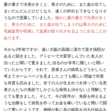
夏の暑さで冷房がきくと、寒さのために、また血が出てし
まいだんだんとひどくなり、遠くの外出もできなくなりそ
うなので思案していました。
確かに夏の暑さで冷房がきく
と、寒さのために、また血が出てしまうのは寒さのために
毛細血管が収縮して血液が絞り出されるように出ることが
あります。
今から2年前ですが、遠い大阪の高槻に漢方で直す病院が
あると闘きました。アトピーで大変苦しんでいた友人が、
治ったと聞いて驚きました.治るのが非常に難しいと聞い
ていたからです。それで、患者さんの病気もどうかしらと
考えてホームページを見ました.とても難しい理論で何度
も何度も読みました。全ての人が生まれつき持っている患
者さんたちの免疫でしかどんな病気も治せないと理解して
とても驚きました。そして、今の医学が、免疫を抑えるよ
うな治療をして病気を作ってお金を稼いでいると聞いて闘
いて驚いたようです。神様が私に血の病気を治る仕組みを