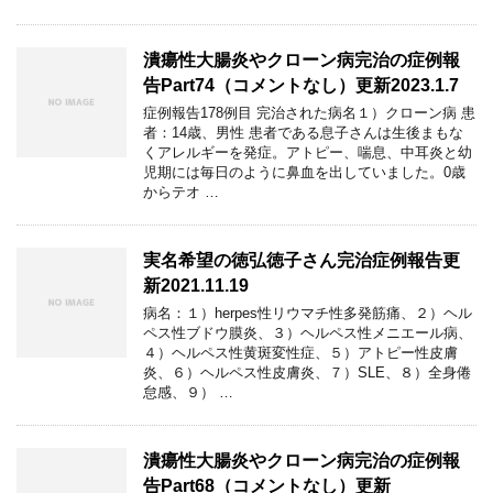
潰瘍性大腸炎やクローン病完治の症例報
告Part74（コメントなし）更新2023.1.7
症例報告178例目 完治された病名１）クローン病 患
者：14歳、男性 患者である息子さんは生後まもな
くアレルギーを発症。アトピー、喘息、中耳炎と幼
児期には毎日のように鼻血を出していました。0歳
からテオ …
実名希望の徳弘徳子さん完治症例報告更
新2021.11.19
病名：１）herpes性リウマチ性多発筋痛、２）ヘル
ペス性ブドウ膜炎、３）ヘルペス性メニエール病、
４）ヘルペス性黄斑変性症、５）アトピー性皮膚
炎、６）ヘルペス性皮膚炎、７）SLE、８）全身倦
怠感、９） …
潰瘍性大腸炎やクローン病完治の症例報
告Part68（コメントなし）更新