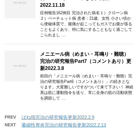
2022.11.18
症例報告162例目 完治された病名１）クローン病
２）ベーチェット病 患者：21歳、女性 小さい頃か
ら便秘体質で、腹痛が起こってもガスでお腹が張る
こともよくあり、特に気にすることもなく過ごして
こられまし …
メニエール病（めまい・耳鳴り・難聴）
完治の研究報告Part7（コメントあり）更
新2022.3.8
前回の「メニエール病（めまい・耳鳴り・難聴）完
治の研究報告Part6（コメントあり）」の続きとな
ります。大変難しいですがついて来て下さい！ 神経
系は筋に運動指令を送り、常に全身の筋の活動状態
を調節して …
PREV
ばね指完治の研究報告更新2022.2.9
NEXT
萎縮性胃炎完治の研究報告更新2022.2.13