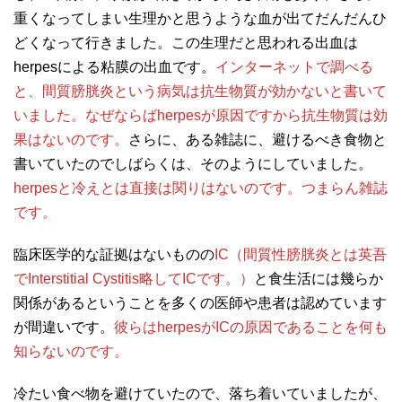
重くなってしまい生理かと思うような血が出てだんだんひ
どくなって行きました。この生理だと思われる出血は
herpesによる粘膜の出血です。
インターネットで調べる
と、間質膀胱炎という病気は抗生物質が効かないと書いて
いました。なぜならばherpesが原因ですから抗生物質は効
果はないのです。
さらに、ある雑誌に、避けるべき食物と
書いていたのでしばらくは、そのようにしていました。
herpesと冷えとは直接は関りはないのです。つまらん雑誌
です。
臨床医学的な証拠はないものの
IC（間質性膀胱炎とは英吾
でInterstitial Cystitis略してICです。）
と食生活には幾らか
関係があるということを多くの医師や患者は認めています
が間違いです。
彼らはherpesがICの原因であることを何も
知らないのです。
冷たい食べ物を避けていたので、落ち着いていましたが、