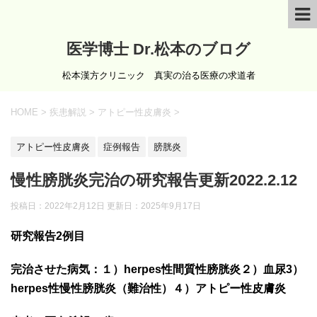
医学博士 Dr.松本のブログ
松本漢方クリニック 真実の治る医療の求道者
HOME
>
疾患解説
>
アトピー性皮膚炎
>
アトピー性皮膚炎
症例報告
膀胱炎
慢性膀胱炎完治の研究報告更新2022.2.12
投稿日：2022年2月12日 更新日：
2025年9月17日
研究報告2例目
完治させた病気：１）herpes性間質性膀胱炎２）血尿3）
herpes性慢性膀胱炎（難治性）４）アトピー性皮膚炎