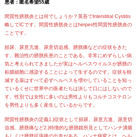
患者：匿名希望55歳
間質性膀胱炎とは何でしょうか？英吾でInterstitial Cystitis
略してICです。間質性膀胱炎とはherpes性間質性膀胱炎の
ことです。
頻尿、尿意亢進、尿意切迫感、膀胱痛などの症状をきた
す、難治性の膀胱疾患のことである。非常にめずらしい病
気と考えられてきましたが実はヘルペスウイルスが膀胱の
粘膜細胞に感染することによって生ずるのです。症状を軽
減する薬はすべて必ずヘルペスを増やしていることを知っ
ているくせに世界中の医者たちは決して口にはしないので
す。性別では女性に多いのは男性よりもコルチコステロン
を男性よりも多く産生しているからです。
間質性膀胱炎の定義1.)症状として頻尿、尿意亢進、尿意切
迫感、膀胱痛など2.)特徴的な膀胱鏡所見としてハンナ潰瘍
もしくは膀胱拡張後の出血がある。ハンナ病変とは、ヘル