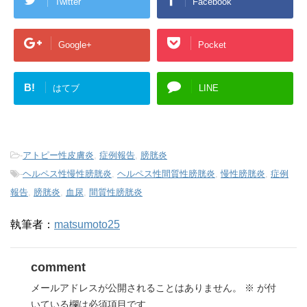
Twitter
Facebook
Google+
Pocket
B!
はてブ
LINE
-
アトピー性皮膚炎
,
症例報告
,
膀胱炎
-
ヘルペス性慢性膀胱炎
,
ヘルペス性間質性膀胱炎
,
慢性膀胱炎
,
症例
報告
,
膀胱炎
,
血尿
,
間質性膀胱炎
執筆者：
matsumoto25
comment
メールアドレスが公開されることはありません。
※
が付
いている欄は必須項目です