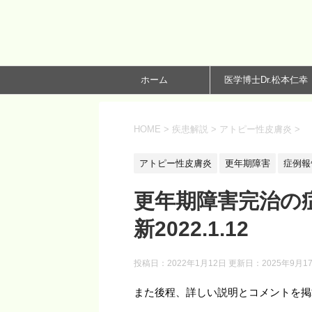
ホーム
医学博士Dr.松本仁幸
HOME
>
疾患解説
>
アトピー性皮膚炎
>
アトピー性皮膚炎
更年期障害
症例報
更年期障害完治の
新2022.1.12
投稿日：2022年1月12日 更新日：
2025年9月1
また後程、詳しい説明とコメントを掲