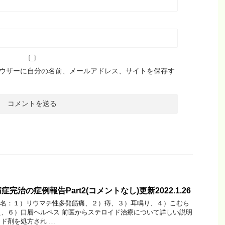
ウザーに自分の名前、メールアドレス、サイトを保存す
治の症例報告Part2(コメントなし)更新2022.1.26
病名：１）リウマチ性多発筋痛、２）痔、３）耳鳴り、４）こむら
、６）口唇ヘルペス 前医からステロイド治療について詳しい説明
ド剤を処方され …