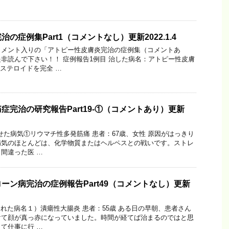
の症例集Part1（コメントなし）更新2022.1.4
コメント入りの「アトピー性皮膚炎完治の症例集（コメントあ
非読んで下さい！！ 症例報告1例目 治した病名：アトピー性皮膚
、ステロイドを完全 …
症完治の研究報告Part19-①（コメントあり）更新
させた病気①リウマチ性多発筋痛 患者：67歳、女性 原因がはっきり
病気のほとんどは、化学物質またはヘルペスとの戦いです。ストレ
間違った医 …
ーン病完治の症例報告Part49（コメントなし）更新
された病名１）潰瘍性大腸炎 患者：55歳 ある日の早朝、患者さん
けて顔が真っ赤になっていました。時間が経てば治まるのではと思
て仕事に行 …