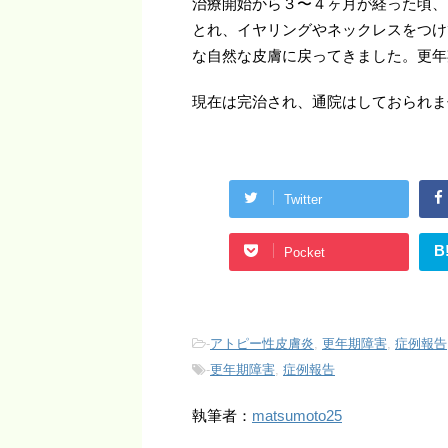
治療開始から３〜４ヶ月が経った頃、
とれ、イヤリングやネックレスをつけ
な自然な皮膚に戻ってきました。更年
現在は完治され、通院はしておられま
Twitter
B
Pocket
-
アトピー性皮膚炎
,
更年期障害
,
症例報告
-
更年期障害
,
症例報告
執筆者：
matsumoto25