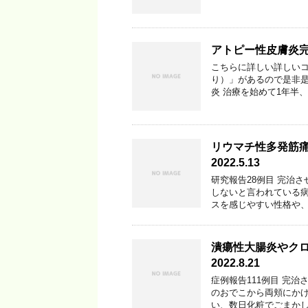
アトピー性皮膚炎完治
こちらに詳しい詳しい
り）」があるので是非是
炎 治療を始めて1年半
リウマチ性多発筋痛
2022.5.13
研究報告28例目 完治
しないと言われている
スを感じやすい性格や、
潰瘍性大腸炎やクロ
2022.8.21
症例報告111例目 完治
のおでこから両頬にか
い、数日化粧でごまかし