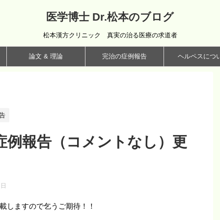
医学博士 Dr.松本のブログ
松本漢方クリニック 真実の治る医療の求道者
論文 & 理論
完治の症例報告
ヘルペスにつ
告
症例報告（コメントなし）更
7日
載しますので乞うご期待！！