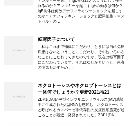
アレルギーを起こすIgE抗体はどのようにして作ら
れるのか？アレルギーを起こすIgEの働きは何か？
IgE抗体は何故アナフィラキシーショックを起こす
のか？アナフィラキシーショックと肥満細胞（マス
トセル）の …
転写因子について
私はこれまで補体にこだわり、ときには自己免疫
疾患はないということにこだわり、その他いろいろ
なことにこだわってきたのですが、現在は転写因子
にこだわっています。それはなぜかというと、患者
の病気を治すため …
ネクロトーシスやネクロプトーシスとは
一体何でしょうか？更新2021/4/21
ZBP1(DAI)がA型インフルエンザウイルス(IAV)感染
中に生成されたZ型RNAを感知し、ネクロトーシス
と呼ばれるカスパーゼ非依存性の炎症性細胞死が起
こることが最近、発見されました。ZBP1(DA …