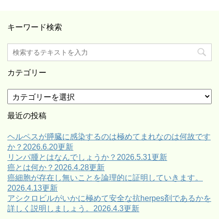
キーワード検索
カテゴリー
カ
テ
ゴ
最近の投稿
リ
ー
ヘルペスが膵臓に感染するのは極めてまれなのは何故です
か？2026.6.20更新
リンパ腫とはなんでしょうか？2026.5.31更新
癌とは何か？2026.4.28更新
癌細胞が存在し無いことを論理的に証明していきます。
2026.4.13更新
アシクロビルがいかに極めて安全な抗herpes剤であるかを
詳しく説明しましょう。2026.4.3更新