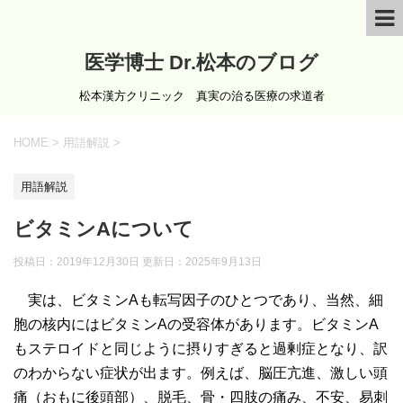
医学博士 Dr.松本のブログ
松本漢方クリニック 真実の治る医療の求道者
HOME
>
用語解説
>
用語解説
ビタミンAについて
投稿日：2019年12月30日 更新日：
2025年9月13日
実は、ビタミンAも転写因子のひとつであり、当然、細
胞の核内にはビタミンAの受容体があります。ビタミンA
もステロイドと同じように摂りすぎると過剰症となり、訳
のわからない症状が出ます。例えば、脳圧亢進、激しい頭
痛（おもに後頭部）、脱毛、骨・四肢の痛み、不安、易刺