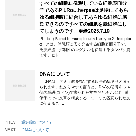
すべての細胞に発現している細胞表面分
子であるPILRαにherpesは足場にてあら
ゆる細胞膜に結合してあらゆる細胞に感
染できるのですべての細胞を癌細胞にし
てしまうのです。更新2025.7.19
PILRα（Paired Immunoglobulin-like type 2 Receptor
α）とは、哺乳類に広く分布する細胞表面分子で、
免疫細胞に抑制性のシグナルを伝達するタンパク質
です。ヒト …
DNAについて
DNAは、アミノ酸を指定する暗号の集まりと考え
られます。わかりやすく言うと、DNAの暗号を６４
個の単語(コドン)で書かれた文章だと考えれば、遺
伝子はその文章を構成する１つ１つの区切られた文
に例えるこ …
PREV
緑内障について
NEXT
DNAについて