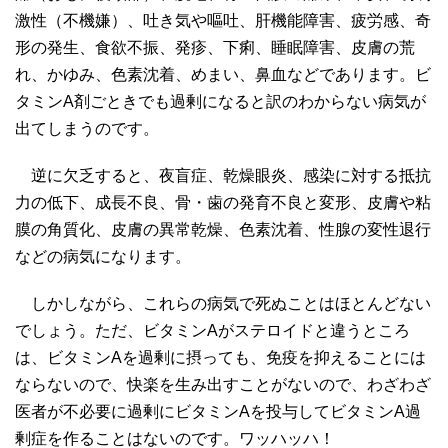
激性（不機嫌）、吐き気や嘔吐、肝機能障害、疲労感、奇
形の発生、食欲不振、発疹、下痢、睡眠障害、皮膚の荒
れ、かゆみ、色素沈着、めまい、鼻血などであります。ビ
タミンA剤ごときでも過剰になると訳のわからない病気が
出てしまうのです。
逆に欠乏すると、夜盲症、乾燥眼炎、感染に対する抵抗
力の低下、成長不良、骨・歯の発育不良と変形、皮膚や粘
膜の角質化、皮膚の異常乾燥、色素沈着、性腺の変性退行
などの病気になります。
しかしながら、これらの病気で死ぬことはほとんどない
でしょう。ただ、ビタミンAがステロイドと違うところ
は、ビタミンAを過剰に摂っても、免疫を抑えることには
ならないので、快楽を生み出すことがないので、わざわざ
医者が不必要に過剰にビタミンAを投与してビタミンA過
剰症を作ることはないのです。ワッハッハ！