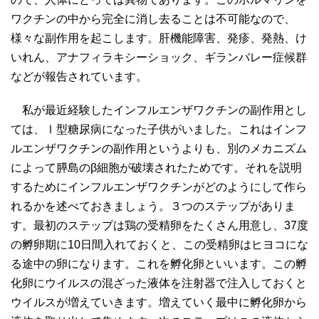
ワクチンの中から完全に消し去ることは不可能なので、
様々な副作用を起こします。肝機能障害、発疹、発熱、け
いれん、アナフィラキシーショック、ギランバレー症候群
などが報告されています。
私が最近経験したインフルエンザワクチンの副作用とし
ては、Ⅰ型糖尿病になった子供がいました。これはインフ
ルエンザワクチンの副作用というよりも、別のメカニズム
によって膵島のβ細胞が破壊されたためです。それを説明
するためにインフルエンザワクチンがどのようにして作ら
れるかを述べておきましょう。３つのステップがありま
す。最初のステップは鶏の受精卵をたくさん用意し、37度
の孵卵期に10日間入れておくと、この受精卵はヒヨコにな
る途中の卵になります。これを孵化卵といいます。この孵
化卵にウイルスの混ざった液体を注射器で注入しておくと
ウイルスが増えていきます。増えていく最中に孵化卵から