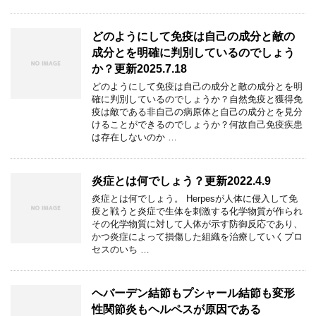
どのようにして免疫は自己の成分と敵の
成分とを明確に判別しているのでしょう
か？更新2025.7.18
どのようにして免疫は自己の成分と敵の成分とを明
確に判別しているのでしょうか？自然免疫と獲得免
疫は敵である非自己の病原体と自己の成分とを見分
けることができるのでしょうか？何故自己免疫疾患
は存在しないのか …
炎症とは何でしょう？更新2022.4.9
炎症とは何でしょう。 Herpesが人体に侵入して免
疫と戦うと炎症で生体を刺激する化学物質が作られ
その化学物質に対して人体が示す防御反応であり、
かつ炎症によって損傷した組織を治療していくプロ
セスのいち …
ヘバーデン結節もプシャール結節も変形
性関節炎もヘルペスが原因である