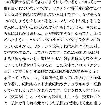
スの遺伝子を複製できないようにしているかについては一
言も書かれていないのです。ワクチンの専門家は必ずこの
ような疑問を感じて解明しているはずですが、なぜ語らな
いのでしょうか？しゃべるとホルマリンで不活化すること
が人体にまずいことになるからかもしれません。今のとこ
ろ私にはわかりません。ただ複製できなくなっても、上に
述べたように、HAタンパクやNAタンパクはワクチンに残
っていますから、ワクチンを投与すれば人体はそれに対し
て抗体を作ることはできるのです。この15種類のHAに対
する抗体を作ったり、9種類のNAに対する抗体をワクチン
によって無理やり作らせると、この抗体とクロスリアクシ
ョン（交差反応）する膵島のβ細胞の膜の糖鎖を生まれつ
き持っている人、つまり遺伝子を持っている人はこの抗体
が付着し、細胞もろとも大食細胞やナチュラルキラー細胞
が食べてしまうことがあるのです。なぜクロスリアクショ
ン（交差反応）というのかを説明しましょう。交差反応と
は、抗体が作られる元となった抗原とは別のよく似た違っ