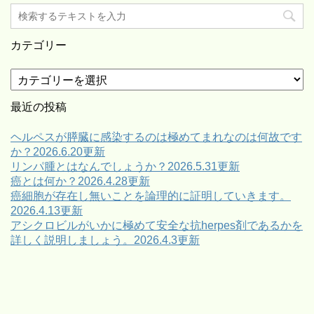
カテゴリー
カ
テ
ゴ
最近の投稿
リ
ー
ヘルペスが膵臓に感染するのは極めてまれなのは何故です
か？2026.6.20更新
リンパ腫とはなんでしょうか？2026.5.31更新
癌とは何か？2026.4.28更新
癌細胞が存在し無いことを論理的に証明していきます。
2026.4.13更新
アシクロビルがいかに極めて安全な抗herpes剤であるかを
詳しく説明しましょう。2026.4.3更新