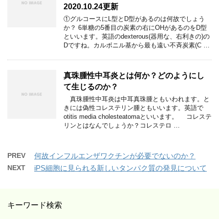
2020.10.24更新
①グルコースにL型とD型があるのは何故でしょう
か？ 6単糖の5番目の炭素の右にOHがあるのをD型
といいます。英語のdexterous(器用な、右利きの)の
Dですね。カルボニル基から最も遠い不斉炭素(C …
真珠腫性中耳炎とは何か？どのようにし
て生じるのか？
真珠腫性中耳炎は中耳真珠腫ともいわれます。と
きには偽性コレステリン腫ともいいます。英語で
otitis media cholesteatomaといいます。 コレステ
リンとはなんでしょうか？コレステロ …
PREV
何故インフルエンザワクチンが必要でないのか？
NEXT
iPS細胞に見られる新しいタンパク質の発見について
キーワード検索