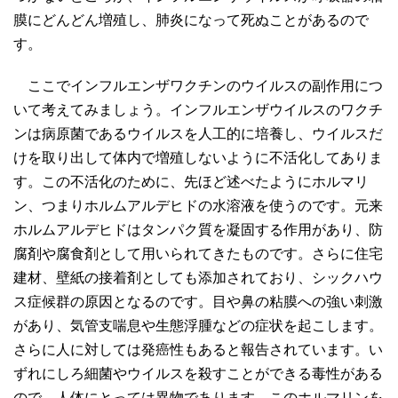
膜にどんどん増殖し、肺炎になって死ぬことがあるので
す。
ここでインフルエンザワクチンのウイルスの副作用につ
いて考えてみましょう。インフルエンザウイルスのワクチ
ンは病原菌であるウイルスを人工的に培養し、ウイルスだ
けを取り出して体内で増殖しないように不活化してありま
す。この不活化のために、先ほど述べたようにホルマリ
ン、つまりホルムアルデヒドの水溶液を使うのです。元来
ホルムアルデヒドはタンパク質を凝固する作用があり、防
腐剤や腐食剤として用いられてきたものです。さらに住宅
建材、壁紙の接着剤としても添加されており、シックハウ
ス症候群の原因となるのです。目や鼻の粘膜への強い刺激
があり、気管支喘息や生態浮腫などの症状を起こします。
さらに人に対しては発癌性もあると報告されています。い
ずれにしろ細菌やウイルスを殺すことができる毒性がある
ので、人体にとっては異物であります。このホルマリンを