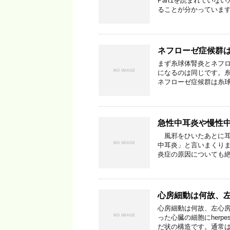
Part1を読まれてい
ることが分かっています
ネフローゼ症候群はど
まず糸球体腎炎とネフ
になるのは同じです。糸
ネフローゼ症候群は糸球
急性中耳炎や慢性
風邪をひいたあとに耳
中耳炎」と言いまくり
炎症の原因についても絶
心房細動は何故、左心
心房細動は何故、左心
った心臓の細胞にher
だ状の構造です。通常は