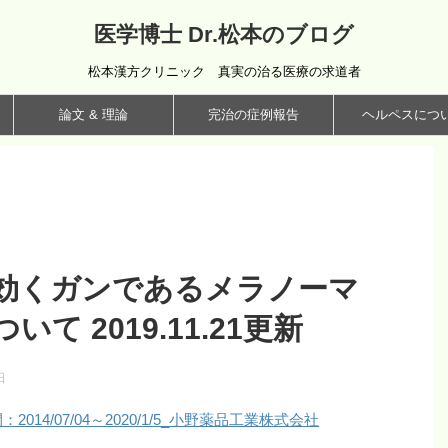
医学博士 Dr.松本のブログ
松本漢方クリニック 真実の治る医療の求道者
論文 & 理論
完治の症例報告
ヘルペスにつ
効くガンであるメラノーマ
て 2019.11.21更新
日
14/07/04～2020/1/5_小野薬品工業株式会社