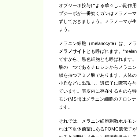
オプジーボ投与による華々しい副作用
プジーボが一番効くガンはメラノーマ
ずしておきましょう。メラノーマが生
ょう。
メラニン細胞（melanocyte）は
メラノサイト
とも呼ばれます。“mela
ですから、黒色細胞とも呼ばれます。
酸の一つであるチロシンからメラニン
鎖を持つアミノ酸であります。人体の
小丘などに出現し、遺伝子に障害を与
ています。表皮内に存在するものを特
モン(MSH)はメラニン細胞のチロ
ます。
それでは、メラニン細胞刺激ホルモン
れは下垂体前葉にあるPOMC遺伝子が
れると同時にメラニン細胞刺激ホルモ