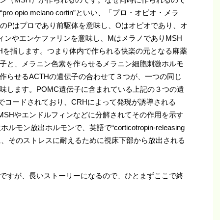
opio melano cortin”といい、「プロ・オピオ・メラ
CのPはプロであり前駆体を意味し、Oはオピオであり、オ
フィンやエンケファリンを意味し、MはメラノでありMSH
THを指します。つまり体内で作られる快楽の元となる麻薬
子と、メラニン色素を作らせるメラニン細胞刺激ホルモ
作らせるACTHの遺伝子の合わせて３つが、一つの同じ
味します。POMC遺伝子に含まれている上記の３つの遺
胞でコードされており、CRHによって発現が誘導される
やMSHやエンドルフィンなどに分解されてその作用を示す
出ホルモンで、英語で“corticotropin-releasing
い時に、そのストレスに耐えるために視床下部から放出される
ですが、長いストーリーになるので、ひとまずここで終