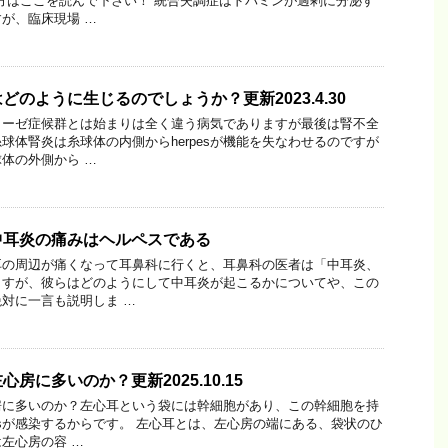
ない方はここを読んで下さい！ 統合失調症はドパミンが過剰に分泌す
が、臨床現場 …
のように生じるのでしょうか？更新2023.4.30
ローゼ症候群とは始まりは全く違う病気でありますが最後は腎不全
球体腎炎は糸球体の内側からherpesが機能を失なわせるのですが
体の外側から …
中耳炎の痛みはヘルペスである
の周辺が痛くなって耳鼻科に行くと、耳鼻科の医者は「中耳炎、
ますが、彼らはどのようにして中耳炎が起こるかについてや、この
対に一言も説明しま …
房に多いのか？更新2025.10.15
房に多いのか？左心耳という袋には幹細胞があり、この幹細胞を持
pesが感染するからです。 左心耳とは、左心房の端にある、袋状のひ
左心房の容 …