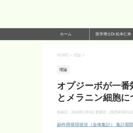
ホーム
医学博士Dr.松本仁幸
HOME
>
理論
>
理論
オプジーボが一番
とメラニン細胞につい
投稿日：2019年2月8日 更新日：
2025年9月12
副作用発現状況（全体集計） 集計期間：20