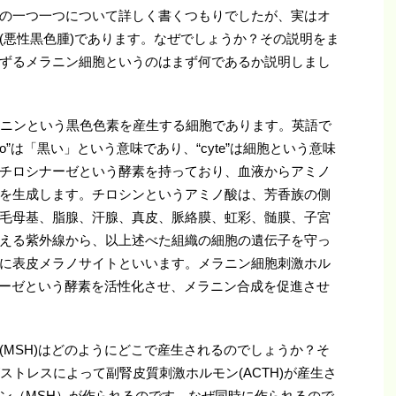
の一つ一つについて詳しく書くつもりでしたが、実はオ
(悪性黒色腫)であります。なぜでしょうか？その説明をま
ずるメラニン細胞というのはまず何であるか説明しまし
、メラニンという黒色色素を産生する細胞であります。英語で
no”は「黒い」という意味であり、“cyte”は細胞という意味
チロシナーゼという酵素を持っており、血液からアミノ
を生成します。チロシンというアミノ酸は、芳香族の側
毛母基、脂腺、汗腺、真皮、脈絡膜、虹彩、髄膜、子宮
える紫外線から、以上述べた組織の細胞の遺伝子を守っ
に表皮メラノサイトといいます。メラニン細胞刺激ホル
シナーゼという酵素を活性化させ、メラニン合成を促進させ
(MSH)はどのようにどこで産生されるのでしょうか？そ
ストレスによって副腎皮質刺激ホルモン(ACTH)が産生さ
ン（MSH）が作られるのです。なぜ同時に作られるので