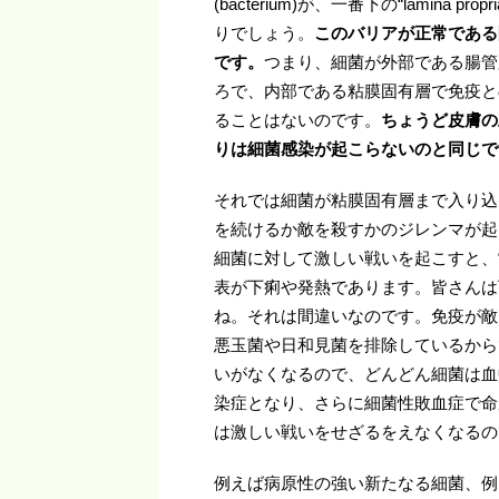
(bacterium)が、一番下の“lamin
りでしょう。
このバリアが正常である
です。
つまり、細菌が外部である腸管
ろで、内部である粘膜固有層で免疫と
ることはないのです。
ちょうど皮膚の
りは細菌感染が起こらないのと同じで
それでは細菌が粘膜固有層まで入り込
を続けるか敵を殺すかのジレンマが起
細菌に対して激しい戦いを起こすと、
表が下痢や発熱であります。皆さんは
ね。それは間違いなのです。免疫が敵
悪玉菌や日和見菌を排除しているから
いがなくなるので、どんどん細菌は血
染症となり、さらに細菌性敗血症で命
は激しい戦いをせざるをえなくなるの
例えば病原性の強い新たなる細菌、例