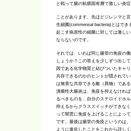
と戦って腸の粘膜固有層で激しい炎症
ことがあります。先ほどジレンマと言
生細菌(commensal bacteri
起こす病原性の細菌に対しては激しい
ならないのです。
それでは、いわば同じ腸管の免疫の働
しょうか？この答えを少しずつ出して
因である化学物質と結びついたキャリ
共存できるのかのヒントが隠されてい
は無害な共存できる敵（異物）である
潰瘍性大腸炎は、免疫を抑えなければIg
るべきものを、自分のステロイドホル
抑えるからクラススイッチができなく
って闇雲に免疫を上げることによって
です。最後は腸管の免疫というのは、
ように進化したことをこれから詳しく