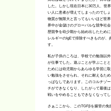
した。しかし現在日本に30万人、世
い人に患者が増えてしまったのでしょ
物質が無限大と言ってもいいほど世界
界中が金儲けのグローバルな競争社会
歴競争を幼少期から始め出したために
レルギーのIgEで排除すべきものが、
す。
私が子供のころは、学校での勉強以外
が仕事でした。遊ぶことが学ぶことと
ためには幼児期からあらゆる学習に取
い勉強をさせられ、それに耐えるため
っぱなしであります。このコルチゾール
チができなくなり、したがって最後は
戦いをやめることもできなくなってし
さぁここから、このTGFβを腸管の