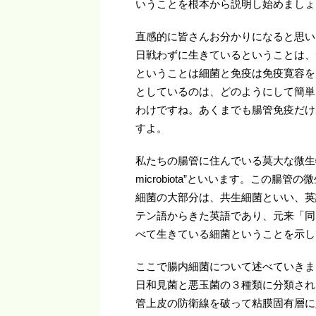
いうことを根本から説明し始めましょ
直感的に皆さんお分かりになると思いま
日戦わずに生きているということは、
ということは細菌と免疫は免疫寛容を
としているのは、どのようにして簡単
わけですね。あくまでも腸管免疫だけ
すよ。
私たちの腸管に住んでいる莫大な微生物の
microbiota”といいます。この
細菌の大部分は、共生細菌といい、英語で“com
テン語からきた英語であり、元来「同
べて生きている細菌ということを示し
ここで腸内細菌について述べていきま
日和見菌と悪玉菌の３種類に分類され
管上皮の防衛線を破って粘膜固有層に