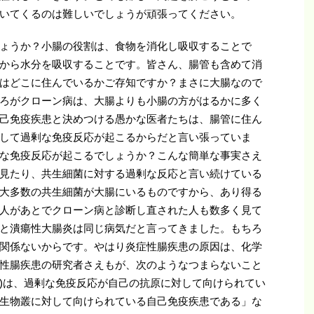
いてくるのは難しいでしょうが頑張ってください。
ょうか？小腸の役割は、食物を消化し吸収することで
から水分を吸収することです。皆さん、腸管も含めて消
はどこに住んでいるかご存知ですか？まさに大腸なので
ろがクローン病は、大腸よりも小腸の方がはるかに多く
己免疫疾患と決めつける愚かな医者たちは、腸管に住ん
して過剰な免疫反応が起こるからだと言い張っていま
な免疫反応が起こるでしょうか？こんな簡単な事実さえ
見たり、共生細菌に対する過剰な反応と言い続けている
大多数の共生細菌が大腸にいるものですから、あり得る
人があとでクローン病と診断し直された人も数多く見て
と潰瘍性大腸炎は同じ病気だと言ってきました。もちろ
関係ないからです。やはり炎症性腸疾患の原因は、化学
性腸疾患の研究者さえもが、次のようなつまらないこと
D)は、過剰な免疫反応が自己の抗原に対して向けられてい
生物叢に対して向けられている自己免疫疾患である」な