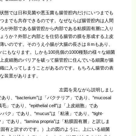
状態では日和見菌や悪玉菌も腸管腔内だけにいつまでも
つまでも共存できるのです。なぜならば腸管腔内は人間
ろが外部である腸管腔から内部である粘膜固有層に入り
ょうか？外部と内部とを仕切る腸管の膜を形成する上皮
薄いのです。そのうえ小腸が大腸の長さは８mもあり、
㎡にもなります。しかも100兆個の1000種類の様々な細菌
上皮細胞のバリアを破って腸管腔に住んでいる細菌が腸
織に入ってしまうことがあるのです。もちろん腸管の表
な装置があります。
左図を見ながら説明しまし
腔」であり、“bacterium”は「バクテリア」であり、“mucosal
絨毛」であり、“epithelial cell”は「上皮細胞」であ
は「抗菌タンパク」であり、“mucus”は「粘液」であり、“tight-
ンパク」であり、“lamina propria”は「粘膜固有層」と訳しま
pria”は固有と訳すのです。）上の図のように、上にいる細菌