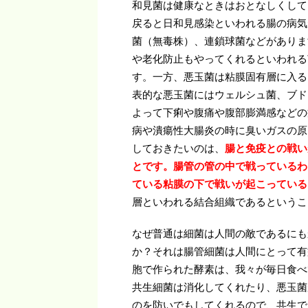
和見菌は健康なときはおとなしくして
戻ると日和見感染といわれる腸の病気
菌（無毒株）、連鎖球菌などがありま
や老化防止もやってくれるといわれる
す。一方、悪玉菌は粘膜固有層に入る
表的な悪玉菌にはウェルシュ菌、ブド
よって下痢や腹痛や腹部膨満感などの
病や潰瘍性大腸炎の時に臭いガスの原
しておきたいのは、
腸と免疫との戦い
とです。腸管の管の中で戦っているわ
ている粘膜の下で戦いが起こっている
層といわれる結合組織であるというこ
なぜ普通は細菌は人間の敵であるにも
か？それは腸管細菌は人間にとって有
胞で作られた酵素は、我々が毎日食べ
共生細菌は消化してくれたり、悪玉菌
のを防いでもしてくれるので、共生で