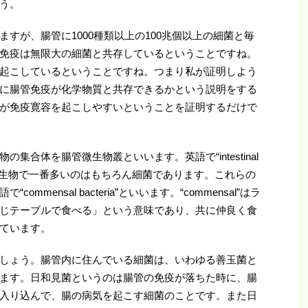
う。
すが、腸管に1000種類以上の100兆個以上の細菌と毎
免疫は無限大の細菌と共存しているということですね。
起こしているということですね。つまり私が証明しよう
に腸管免疫が化学物質と共存できるかという説明をする
が免疫寛容を起こしやすいということを証明するだけで
集合体を腸管微生物叢といいます。英語で“intestinal
腸管の微生物で一番多いのはもちろん細菌であります。これらの
mensal bacteria”といいます。“commensal”はラ
じテーブルで食べる」という意味であり、共に仲良く食
ています。
しょう。腸管内に住んでいる細菌は、いわゆる善玉菌と
ます。日和見菌というのは腸管の免疫が落ちた時に、腸
入り込んで、腸の病気を起こす細菌のことです。また日