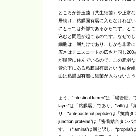
ところが善玉菌（共生細菌）や正常な
居続け、粘膜固有層に入らなければい
にとっては外部であるからです。とこ
込むと問題が起こるのです。なぜでし
細胞は一層だけであり、しかも非常に
広さはテニスコートの広さと同じ200
が腸管に住んでいるので、この脆弱な
管の下にある粘膜固有層という結合組
面は粘膜固有層に細菌が入らないよう
ょう。“intestinal lumen”は「腸管
layer”は「粘膜層」であり、“villi”は「
り、“anti-bacterial peptide”
junction proteins”は「密着結合タ
す。（“lamina”は層と訳し、“pro