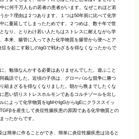
界中に何千万人もの若者の患者がいます。なぜこれほど若
うか？理由は２つあります。１つは50年前に比べて化学
中に蔓延してしまったためです。２つめは、数十年で世
となり、とりわけ若い人たちはストレスに耐えながら学
、本来、腸管に入ってきた化学物質を腸管から便へとア
炎症を起こす殺しのIgGで戦わざるを得なくなったからで
に、勉強なんかする必要はありませんでした。遊ぶこと
同義語でした。近頃の子供は、グローバルな競争に勝つ
り組まざるを得なくなりました。朝から晩までしたくな
に思い切りストレスホルモンであるコルチゾールを出し
によって化学物質をIgMやIgGからIgEにクラススイッ
TGFβを産生して炎症性腸疾患の原因である化学物質との
まったからです。
免疫は簡単に作ることができ、簡単に炎症性腸疾患は治ると