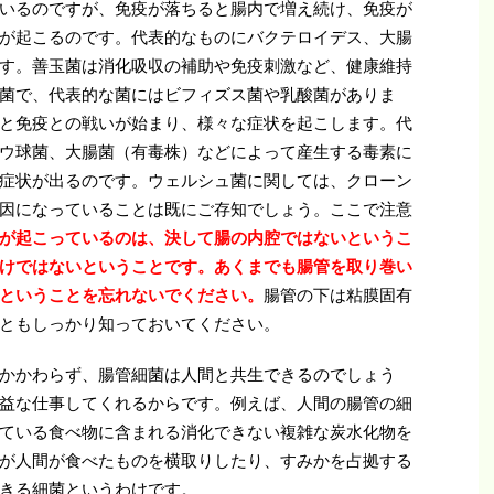
いるのですが、免疫が落ちると腸内で増え続け、免疫が
が起こるのです。代表的なものにバクテロイデス、大腸
す。善玉菌は消化吸収の補助や免疫刺激など、健康維持
菌で、代表的な菌にはビフィズス菌や乳酸菌がありま
と免疫との戦いが始まり、様々な症状を起こします。代
ウ球菌、大腸菌（有毒株）などによって産生する毒素に
症状が出るのです。ウェルシュ菌に関しては、クローン
因になっていることは既にご存知でしょう。ここで注意
が起こっているのは、決して腸の内腔ではないというこ
けではないということです。あくまでも腸管を取り巻い
ということを忘れないでください。
腸管の下は粘膜固有
ともしっかり知っておいてください。
かかわらず、腸管細菌は人間と共生できるのでしょう
益な仕事してくれるからです。例えば、人間の腸管の細
ている食べ物に含まれる消化できない複雑な炭水化物を
が人間が食べたものを横取りしたり、すみかを占拠する
きる細菌というわけです。