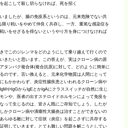
を起こして殺し切らなければ、死を招く
いましたが、腸の免疫系というのは、元来危険でない共
a)とはできる限り戦いをやめて仲良く共存し、一方、重篤な感染症を
戦いをせざるを得ないというやり方を身につけなければ
きでこのジレンマをどのようにして乗り越えて行くので
いきたいと思います。この答えが、実はクローン病の原
アタンパク複合体(複合抗原)に対して、どのように簡単に
るのです。言い換えると、元来化学物質は人間にとって
にもかかわらず、炎症性腸疾患といわれるクローン病や
MやIgGからIgEとかIgAにクラススイッチが自然に生じ
モンや、医者の出すステロイドホルモンによって免疫を
なって生じるのは、皆さん既にご存知でしょう。したが
しかクローン病や潰瘍性大腸炎は治すことができないの
あらゆる敵に対して症状（炎症）を起こさずに共存する
証明していきます。とても難しい問題を解こうとしてい