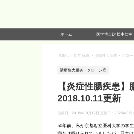
ホーム
医学博士Dr.松本仁幸
HOME
>
疾患解説
>
潰瘍性大腸炎・クロー
潰瘍性大腸炎・クローン病
【炎症性腸疾患】
2018.10.11更新
投稿日：2018年10月12日 更新日：
2025年9月
50年前、私が京都府立医科大学の学
病名は載せられていましたが、日本は