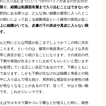
a propria”に入り込むまでにいくつかのバリアがあるのがお分か
限り、細菌は粘膜固有層まで入り込むことはできないの
腔内にある限りは、どんな強い細菌が腸管に入ったとこ
の戦いによって起こる細菌感染という腸管の病気が起こ
上に細菌がいても、皮膚の下の表皮や真皮に入らない限
す。
んだ時にどんな問題が起こるでしょうか？この時に共生
こります。というのは、腸管の免疫系がこのような共生
常に炎症が起こり続けることになります。その炎症の代
下痢や発熱が出るとすぐに止めてもらいたいと思います
を処理している正しい反応であるのです。下痢とともに
であります。しかも下痢が出なければ細菌と免疫との戦
中に入り込んで増え続け、局所的な感染症が全身性の感
が危なくなることがあるのです。従って、やはり強い敵
です。これがジレンマです。
えばサルモネラ菌やコレラ菌などが侵入した時に、敢然