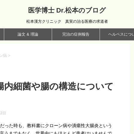
医学博士 Dr.松本のブログ
松本漢方クリニック 真実の治る医療の求道者
論文 & 理論
完治の症例報告
ヘルペスにつ
ン病
>
腸内細菌や腸の構造について
12日
生だった時も、教科書にクローン病や潰瘍性大腸炎という
言うまでもなく、世界中にもほとんど患者はいませんで