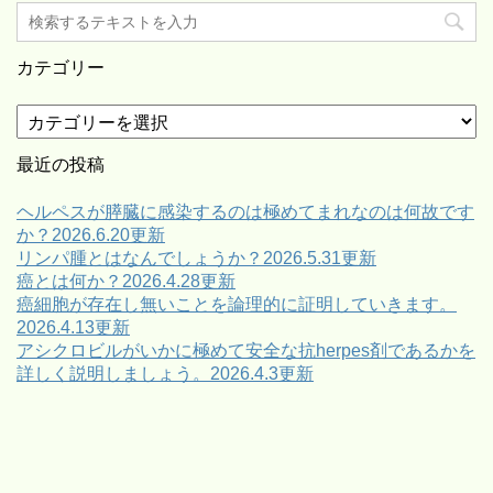
カテゴリー
カ
テ
ゴ
最近の投稿
リ
ー
ヘルペスが膵臓に感染するのは極めてまれなのは何故です
か？2026.6.20更新
リンパ腫とはなんでしょうか？2026.5.31更新
癌とは何か？2026.4.28更新
癌細胞が存在し無いことを論理的に証明していきます。
2026.4.13更新
アシクロビルがいかに極めて安全な抗herpes剤であるかを
詳しく説明しましょう。2026.4.3更新