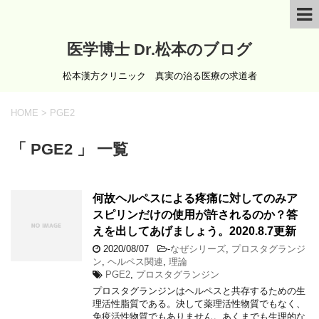
医学博士 Dr.松本のブログ
松本漢方クリニック 真実の治る医療の求道者
HOME
>
PGE2
「 PGE2 」 一覧
何故ヘルペスによる疼痛に対してのみア
スピリンだけの使用が許されるのか？答
えを出してあげましょう。2020.8.7更新
2020/08/07
-
なぜシリーズ
,
プロスタグランジ
ン
,
ヘルペス関連
,
理論
PGE2
,
プロスタグランジン
プロスタグランジンはヘルペスと共存するための生
理活性脂質である。決して薬理活性物質でもなく、
免疫活性物質でもありません。あくまでも生理的な