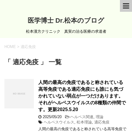
医学博士 Dr.松本のブログ
松本漢方クリニック 真実の治る医療の求道者
HOME
>
適応免疫
「 適応免疫 」 一覧
人間の最高の免疫であると称されている
高等免疫である適応免疫にも誰にも気づ
かれていない弱点が一つだけあります。
それがヘルペスウイルスの8種類の仲間で
す。更新2025.5.20
2025/05/20
-
ヘルペス関連
,
理論
ヘルペスウイルス
,
松本理論
,
適応免疫
人間の最高の免疫であると称されている高等免疫で