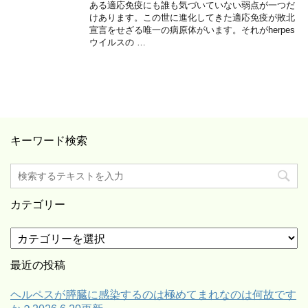
ある適応免疫にも誰も気づいていない弱点が一つだ
けあります。この世に進化してきた適応免疫が敗北
宣言をせざる唯一の病原体がいます。それがherpes
ウイルスの …
キーワード検索
カテゴリー
カ
テ
ゴ
最近の投稿
リ
ー
ヘルペスが膵臓に感染するのは極めてまれなのは何故です