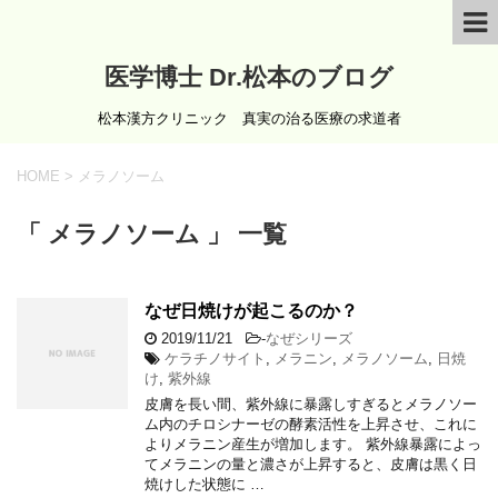
医学博士 Dr.松本のブログ
松本漢方クリニック 真実の治る医療の求道者
HOME
>
メラノソーム
「 メラノソーム 」 一覧
なぜ日焼けが起こるのか？
2019/11/21
-
なぜシリーズ
ケラチノサイト
,
メラニン
,
メラノソーム
,
日焼
け
,
紫外線
皮膚を長い間、紫外線に暴露しすぎるとメラノソー
ム内のチロシナーゼの酵素活性を上昇させ、これに
よりメラニン産生が増加します。 紫外線暴露によっ
てメラニンの量と濃さが上昇すると、皮膚は黒く日
焼けした状態に …