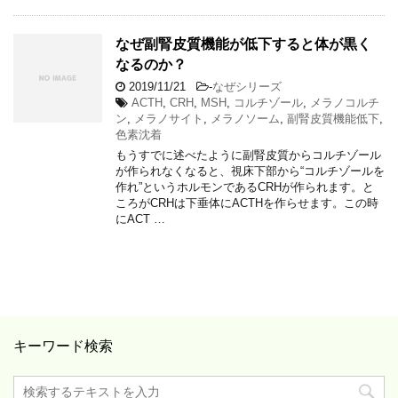
なぜ副腎皮質機能が低下すると体が黒く
なるのか？
2019/11/21
-
なぜシリーズ
ACTH
,
CRH
,
MSH
,
コルチゾール
,
メラノコルチ
ン
,
メラノサイト
,
メラノソーム
,
副腎皮質機能低下
,
色素沈着
もうすでに述べたように副腎皮質からコルチゾール
が作られなくなると、視床下部から“コルチゾールを
作れ”というホルモンであるCRHが作られます。と
ころがCRHは下垂体にACTHを作らせます。この時
にACT …
キーワード検索