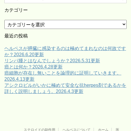
カテゴリー
カ
テ
ゴ
最近の投稿
リ
ー
ヘルペスが膵臓に感染するのは極めてまれなのは何故です
か？2026.6.20更新
リンパ腫とはなんでしょうか？2026.5.31更新
癌とは何か？2026.4.28更新
癌細胞が存在し無いことを論理的に証明していきます。
2026.4.13更新
アシクロビルがいかに極めて安全な抗herpes剤であるかを
詳しく説明しましょう。2026.4.3更新
ステロイドの副作用
ヘルペスについて
ホーム
医