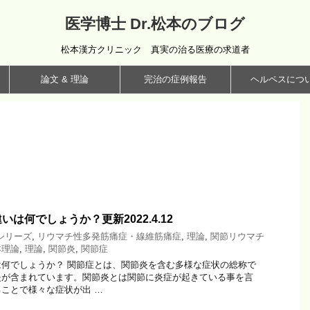
医学博士 Dr.松本のブログ
松本漢方クリニック 真実の治る医療の求道者
論文 & 理論
完治の症例報告
ヘルペスにつ
は何でしょうか？更新2022.4.12
シリーズ
,
リウマチ性多発筋痛症・線維筋痛症
,
理論
,
関節リウマチ
本理論
,
理論
,
関節炎
,
関節症
何でしょうか？ 関節症とは、関節炎を含む多様な症状の総称で
炎が含まれています。関節炎とは関節に炎症が起きている事を言
ことで様々な症状が出 …