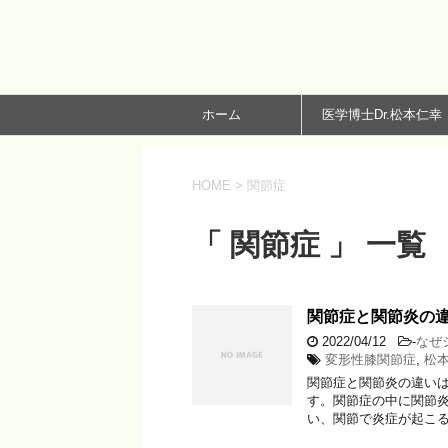
ホーム
医学博士Dr.松本仁幸
HOME
>
関節症
「 関節症 」 一覧
関節症と関節炎の違い
2022/04/12
-
なぜ
変形性膝関節症
,
松
関節症と関節炎の違いは
す。関節症の中に関節
い、関節で炎症が起こる