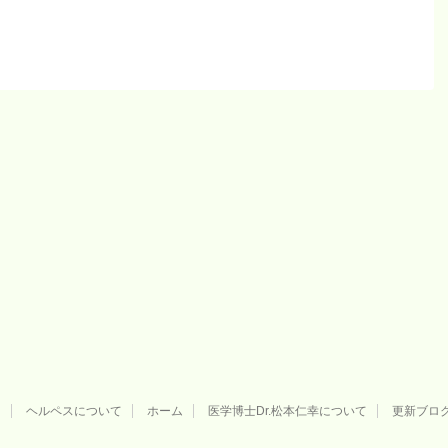
用
ヘルペスについて
ホーム
医学博士Dr.松本仁幸について
更新ブロ