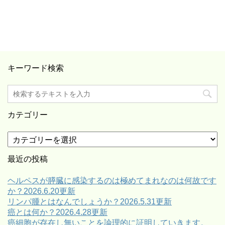
キーワード検索
カテゴリー
カ
テ
ゴ
最近の投稿
リ
ー
ヘルペスが膵臓に感染するのは極めてまれなのは何故です
か？2026.6.20更新
リンパ腫とはなんでしょうか？2026.5.31更新
癌とは何か？2026.4.28更新
癌細胞が存在し無いことを論理的に証明していきます。