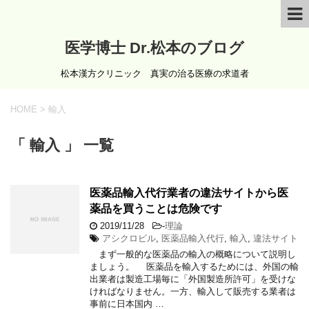
医学博士 Dr.松本のブログ
松本漢方クリニック 真実の治る医療の求道者
HOME
>
輸入
「 輸入 」 一覧
医薬品輸入代行業者の違法サイトから医
薬品を買うことは危険です
2019/11/28
-
理論
アシクロビル
,
医薬品輸入代行
,
輸入
,
違法サイト
まず一般的な医薬品の輸入の概略について説明し
ましょう。 医薬品を輸入するためには、外国の輸
出業者は製造工場毎に「外国製造所許可」を受けな
ければなりません。一方、輸入して販売する業者は
事前に日本国内 …