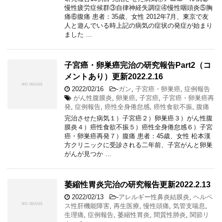
慢性疲労症候群③自律神経失調症④慢性咽頭炎⑤胸
痛⑥腹痛 患者：35歳、女性 2012年7月、東京で友
人と遊んでいる時上記の病気の症状の発症が始まり
ました …
子宮癌・卵巣癌完治の研究報告Part2（コ
メントあり）更新2022.2.16
2022/02/16
-
ガン
,
子宮癌・卵巣癌
,
症例報告
がん性腹膜炎
,
卵巣癌
,
子宮癌
,
子宮癌・卵巣癌再
発
,
症例報告
,
癌性全身倦怠感
,
癌性食欲不振
,
腹痛
完治させた病気１）子宮癌２）卵巣癌３）がん性腹
膜炎４）癌性食欲不振５）癌性全身倦怠感６）子宮
癌・卵巣癌再発７）腹痛 患者：45歳、女性 松本漢
方クリニックに受診される二年前、子宮がんと卵巣
がんが見つか …
萎縮性胃炎完治の研究報告更新2022.2.13
2022/02/13
-
アレルギー性鼻炎結膜炎
,
ヘルペ
ス性肝機能障害
,
再生医療
,
慢性頭痛
,
気管支喘息
,
生理痛
,
症例報告
,
萎縮性胃炎
,
間質性肺炎
,
関節リ