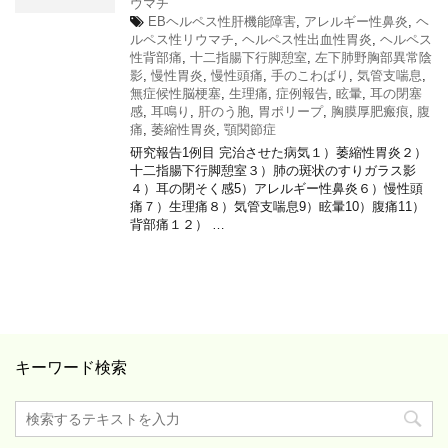
ウマチ
EBヘルペス性肝機能障害
,
アレルギー性鼻炎
,
ヘ
ルペス性リウマチ
,
ヘルペス性出血性胃炎
,
ヘルペス
性背部痛
,
十二指腸下行脚憩室
,
左下肺野胸部異常陰
影
,
慢性胃炎
,
慢性頭痛
,
手のこわばり
,
気管支喘息
,
無症候性脳梗塞
,
生理痛
,
症例報告
,
眩暈
,
耳の閉塞
感
,
耳鳴り
,
肝のう胞
,
胃ポリープ
,
胸膜厚肥瘢痕
,
腹
痛
,
萎縮性胃炎
,
顎関節症
研究報告1例目 完治させた病気１）萎縮性胃炎２）
十二指腸下行脚憩室３）肺の斑状のすりガラス影
４）耳の閉そく感5）アレルギー性鼻炎６）慢性頭
痛７）生理痛８）気管支喘息9）眩暈10）腹痛11）
背部痛１２） …
キーワード検索