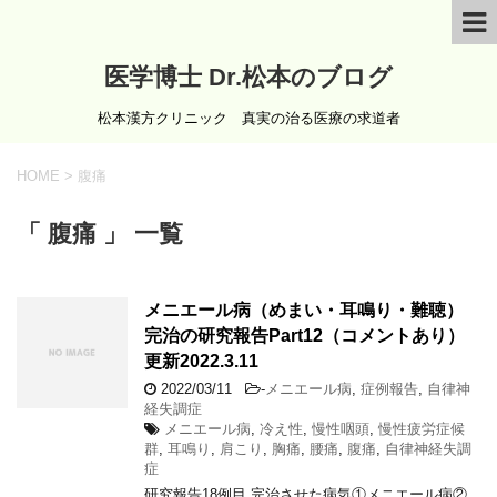
医学博士 Dr.松本のブログ
松本漢方クリニック 真実の治る医療の求道者
HOME
>
腹痛
「 腹痛 」 一覧
メニエール病（めまい・耳鳴り・難聴）
完治の研究報告Part12（コメントあり）
更新2022.3.11
2022/03/11
-
メニエール病
,
症例報告
,
自律神
経失調症
メニエール病
,
冷え性
,
慢性咽頭
,
慢性疲労症候
群
,
耳鳴り
,
肩こり
,
胸痛
,
腰痛
,
腹痛
,
自律神経失調
症
研究報告18例目 完治させた病気①メニエール病②