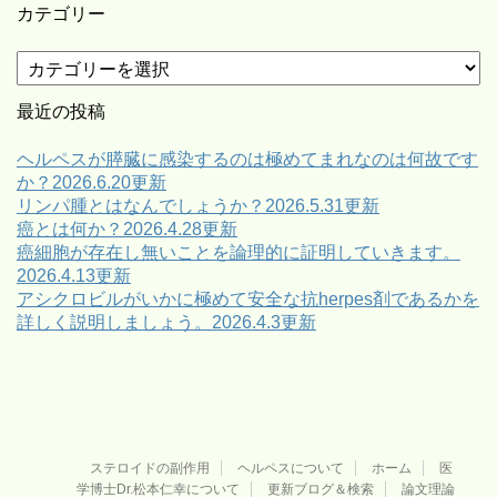
カテゴリー
カ
テ
ゴ
最近の投稿
リ
ー
ヘルペスが膵臓に感染するのは極めてまれなのは何故です
か？2026.6.20更新
リンパ腫とはなんでしょうか？2026.5.31更新
癌とは何か？2026.4.28更新
癌細胞が存在し無いことを論理的に証明していきます。
2026.4.13更新
アシクロビルがいかに極めて安全な抗herpes剤であるかを
詳しく説明しましょう。2026.4.3更新
ステロイドの副作用
ヘルペスについて
ホーム
医
学博士Dr.松本仁幸について
更新ブログ＆検索
論文理論