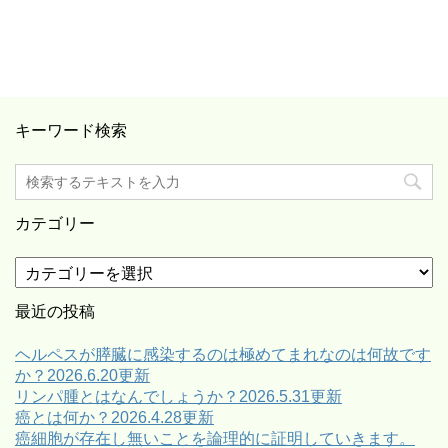
キーワード検索
カテゴリー
カ
テ
ゴ
最近の投稿
リ
ー
ヘルペスが膵臓に感染するのは極めてまれなのは何故です
か？2026.6.20更新
リンパ腫とはなんでしょうか？2026.5.31更新
癌とは何か？2026.4.28更新
癌細胞が存在し無いことを論理的に証明していきます。