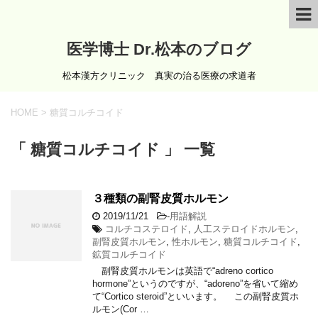
医学博士 Dr.松本のブログ
松本漢方クリニック 真実の治る医療の求道者
HOME
>
糖質コルチコイド
「 糖質コルチコイド 」 一覧
３種類の副腎皮質ホルモン
2019/11/21
-
用語解説
コルチコステロイド
,
人工ステロイドホルモン
,
副腎皮質ホルモン
,
性ホルモン
,
糖質コルチコイド
,
鉱質コルチコイド
副腎皮質ホルモンは英語で“adreno cortico
hormone”というのですが、“adoreno”を省いて縮め
て“Cortico steroid”といいます。 この副腎皮質ホ
ルモン(Cor …