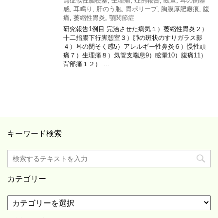
無症候性脳梗塞
,
生理痛
,
症例報告
,
眩暈
,
耳の閉塞
感
,
耳鳴り
,
肝のう胞
,
胃ポリープ
,
胸膜厚肥瘢痕
,
腹
痛
,
萎縮性胃炎
,
顎関節症
研究報告1例目 完治させた病気１）萎縮性胃炎２）
十二指腸下行脚憩室３）肺の斑状のすりガラス影
４）耳の閉そく感5）アレルギー性鼻炎６）慢性頭
痛７）生理痛８）気管支喘息9）眩暈10）腹痛11）
背部痛１２） …
キーワード検索
カテゴリー
カ
テ