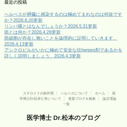
ゴ
最近の投稿
リ
ー
ヘルペスが膵臓に感染するのは極めてまれなのは何故です
か？2026.6.20更新
リンパ腫とはなんでしょうか？2026.5.31更新
癌とは何か？2026.4.28更新
癌細胞が存在し無いことを論理的に証明していきます。
2026.4.13更新
アシクロビルがいかに極めて安全な抗herpes剤であるかを
詳しく説明しましょう。2026.4.3更新
ステロイドの副作用
ヘルペスについて
ホーム
医
学博士Dr.松本仁幸について
更新ブログ＆検索
論文理論
一覧
医学博士 Dr.松本のブログ