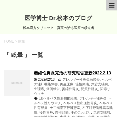
医学博士 Dr.松本のブログ
松本漢方クリニック 真実の治る医療の求道者
HOME
>
眩暈
「 眩暈 」 一覧
萎縮性胃炎完治の研究報告更新2022.2.13
2022/02/13
-
アレルギー性鼻炎結膜炎
,
ヘルペ
ス性肝機能障害
,
再生医療
,
慢性頭痛
,
気管支喘息
,
生理痛
,
症例報告
,
萎縮性胃炎
,
間質性肺炎
,
関節リ
ウマチ
EBヘルペス性肝機能障害
,
アレルギー性鼻炎
,
ヘ
ルペス性リウマチ
,
ヘルペス性出血性胃炎
,
ヘルペス
性背部痛
,
十二指腸下行脚憩室
,
左下肺野胸部異常陰
影
,
慢性胃炎
,
慢性頭痛
,
手のこわばり
,
気管支喘息
,