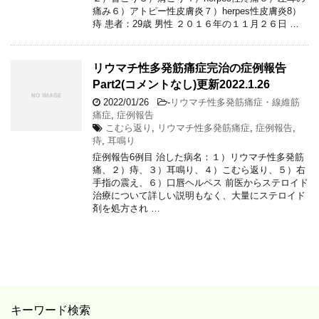
痛み６）アトピー性皮膚炎７）herpes性皮膚炎8）
痔 患者：29歳 男性 ２０１６年の１１月２６日 …
リウマチ性多発筋痛症完治の症例報告
Part2(コメントなし)更新2022.1.26
2022/01/26
-
リウマチ性多発筋痛症・線維筋
痛症
,
症例報告
こむら返り
,
リウマチ性多発筋痛症
,
症例報告
,
痔
,
耳鳴り
症例報告6例目 治した病名：１）リウマチ性多発筋
痛、２）痔、３）耳鳴り、４）こむら返り、５）右
手指の震え、６）口唇ヘルペス 前医からステロイド
治療について詳しい説明もなく、大量にステロイド
剤を処方され …
キーワード検索