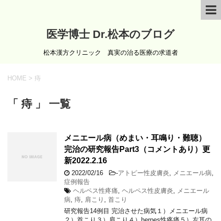
医学博士 Dr.松本のブログ
松本漢方クリニック 真実の治る医療の求道者
HOME
>
痔
「 痔 」 一覧
メニエール病（めまい・耳鳴り・難聴）
完治の研究報告Part3（コメントあり）更
新2022.2.16
2022/02/16
-
アトピー性皮膚炎
,
メニエール病
,
症例報告
ヘルペス性疼痛
,
ヘルペス性皮膚炎
,
メニエール
病
,
痔
,
肩こり
,
首こり
研究報告14例目 完治させた病気１）メニエール病
２）首こり３）肩こり４）herpes性疼痛５）左耳の