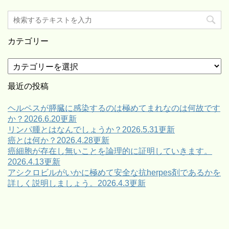
カテゴリー
カ
テ
ゴ
最近の投稿
リ
ー
ヘルペスが膵臓に感染するのは極めてまれなのは何故です
か？2026.6.20更新
リンパ腫とはなんでしょうか？2026.5.31更新
癌とは何か？2026.4.28更新
癌細胞が存在し無いことを論理的に証明していきます。
2026.4.13更新
アシクロビルがいかに極めて安全な抗herpes剤であるかを
詳しく説明しましょう。2026.4.3更新