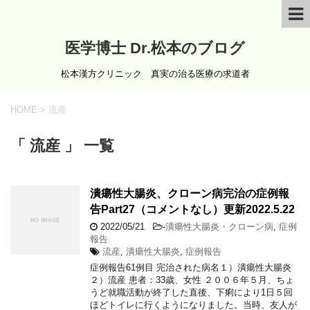
医学博士 Dr.松本のブログ
松本漢方クリニック 真実の治る医療の求道者
HOME
>
流産
「 流産 」 一覧
潰瘍性大腸炎、クローン病完治の症例報
告Part27（コメントなし）更新2022.5.22
2022/05/21
-
潰瘍性大腸炎・クローン病
,
症例
報告
流産
,
潰瘍性大腸炎
,
症例報告
症例報告61例目 完治された病名１）潰瘍性大腸炎
２）流産 患者：33歳、女性 ２００６年５月、ちょ
うど就職活動が終了した直後、下痢により1日５回
ほどトイレに行くようになりました。当時、友人が