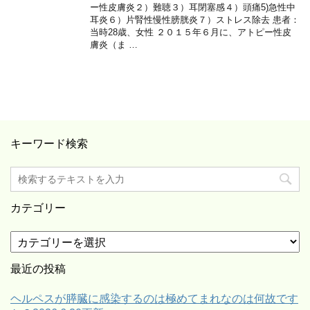
ー性皮膚炎２）難聴３）耳閉塞感４）頭痛5)急性中
耳炎６）片腎性慢性膀胱炎７）ストレス除去 患者：
当時28歳、女性 ２０１５年６月に、アトピー性皮
膚炎（ま …
キーワード検索
カテゴリー
カ
テ
ゴ
最近の投稿
リ
ー
ヘルペスが膵臓に感染するのは極めてまれなのは何故です