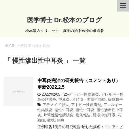
医学博士 Dr.松本のブログ
松本漢方クリニック 真実の治る医療の求道者
HOME
>
慢性滲出性中耳炎
「 慢性滲出性中耳炎 」 一覧
中耳炎完治の研究報告（コメントあり）
更新2022.2.5
2022/02/05
-
アトピー性皮膚炎
,
アレルギー性
鼻炎結膜炎
,
中耳炎
,
片頭痛・習慣性頭痛
,
症例報告
アデノイド肥大
,
アトピー性皮膚炎
,
アレルギー
性結膜炎
,
急性中耳炎
,
慢性中耳炎
,
慢性滲出性中耳
炎
,
片腎性慢性膀胱炎
,
症例報告
,
睡眠中無呼吸
,
花
粉症
,
難聴
,
頭痛
症例報告1例目の研究報告 治した病名：１）アトピ