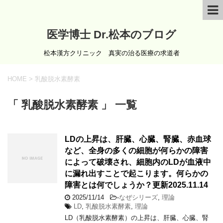
医学博士 Dr.松本のブログ
松本漢方クリニック 真実の治る医療の求道者
HOME
>
乳酸脱水素酵素
「 乳酸脱水素酵素 」 一覧
LDの上昇は、肝臓、心臓、腎臓、赤血球
など、全身の多くの細胞が何らかの障害
によって破壊され、細胞内のLDが血液中
に漏れ出すことで起こります。何らかの
障害とは何でしょうか？更新2025.11.14
2025/11/14
-
なぜシリーズ
,
理論
LD
,
乳酸脱水素酵素
,
理論
LD（乳酸脱水素酵素）の上昇は、肝臓、心臓、腎