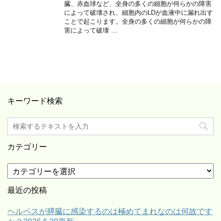
臓、赤血球など、全身の多くの細胞が何らかの障害
によって破壊され、細胞内のLDが血液中に漏れ出す
ことで起こります。全身の多くの細胞が何らかの障
害によって破壊 …
キーワード検索
カテゴリー
カ
テ
ゴ
最近の投稿
リ
ー
ヘルペスが膵臓に感染するのは極めてまれなのは何故です