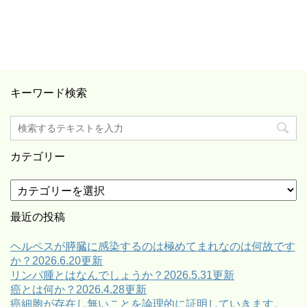
キーワード検索
カテゴリー
カ
テ
ゴ
最近の投稿
リ
ー
ヘルペスが膵臓に感染するのは極めてまれなのは何故です
か？2026.6.20更新
リンパ腫とはなんでしょうか？2026.5.31更新
癌とは何か？2026.4.28更新
癌細胞が存在し無いことを論理的に証明していきます。