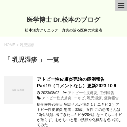
医学博士 Dr.松本のブログ
松本漢方クリニック 真実の治る医療の求道者
HOME
>
乳児湿疹
「 乳児湿疹 」 一覧
アトピー性皮膚炎完治の症例報告
Part19（コメントなし）更新2023.10.6
2023/08/02
-
アトピー性皮膚炎
,
症例報告
アトピー性皮膚炎
,
ニキビ
,
乳児湿疹
,
症例報告
症例報告76例目 完治された病名１）ニキビ２）ア
トピー性皮膚炎 患者：30歳、女性 この患者さんは
10代の頃に出てきたニキビが20代になってもニキビ
が治らず、おかしいと思い洗顔や化粧品を色々試し
てみた …