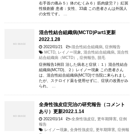
右手首の痛み５）体のむくみ６）筋肉疲労７）紅斑
性狼創瘡 患者：女性、33歳 この患者さんは外国人
の女性です。 …
混合性結合組織病(MCTD)Part1更新
2022.1.28
2022/01/21
-
混合性結合組織病
,
症例報告
MCTD
,
レイノー現象
,
混合性結合組織病
,
混合性
結合組織病（MCTD）
,
症例報告
,
脱毛
症例報告1例目 治した病名と症状：１）混合性結合
組織病(MCTD)、２）レイノー現象 この患者さん
は、混合性結合組織病(MCTD)で当院に来られまし
たが、ステロイド薬を使用せずに、症状の改善がみ
られ、 …
全身性強皮症完治の研究報告（コメント
あり）更新2022.1.14
2022/01/14
-
全身性強皮症
,
更年期障害
,
症例
報告
レイノー現象
,
全身性強皮症
,
更年期障害
,
症例報