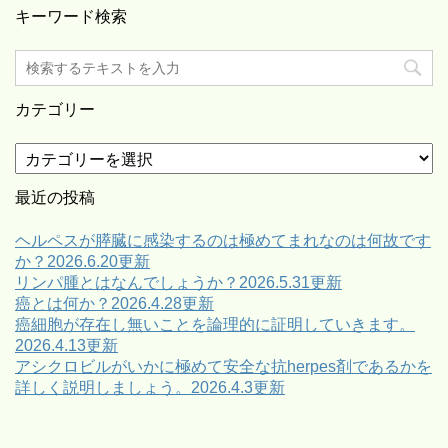
キーワード検索
カテゴリー
カ
テ
ゴ
最近の投稿
リ
ー
ヘルペスが膵臓に感染するのは極めてまれなのは何故です
か？2026.6.20更新
リンパ腫とはなんでしょうか？2026.5.31更新
癌とは何か？2026.4.28更新
癌細胞が存在し無いことを論理的に証明していきます。
2026.4.13更新
アシクロビルがいかに極めて安全な抗herpes剤であるかを
詳しく説明しましょう。2026.4.3更新