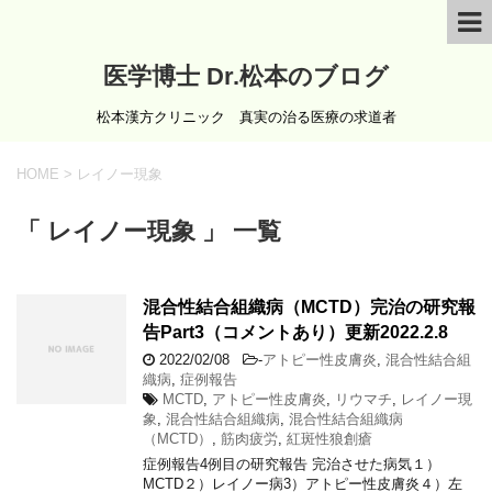
医学博士 Dr.松本のブログ
松本漢方クリニック 真実の治る医療の求道者
HOME
>
レイノー現象
「 レイノー現象 」 一覧
混合性結合組織病（MCTD）完治の研究報
告Part3（コメントあり）更新2022.2.8
2022/02/08
-
アトピー性皮膚炎
,
混合性結合組
織病
,
症例報告
MCTD
,
アトピー性皮膚炎
,
リウマチ
,
レイノー現
象
,
混合性結合組織病
,
混合性結合組織病
（MCTD）
,
筋肉疲労
,
紅斑性狼創瘡
症例報告4例目の研究報告 完治させた病気１）
MCTD２）レイノー病3）アトピー性皮膚炎４）左