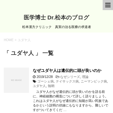
医学博士 Dr.松本のブログ
松本漢方クリニック 真実の治る医療の求道者
HOME
>
ユダヤ人
「 ユダヤ人 」 一覧
なぜユダヤ人は遺伝的に頭が良いのか
2019/12/28
-
なぜシリーズ
,
理論
ゴーシェ病
,
テイサックス病
,
ニーマンピック病
,
ユダヤ人
,
髄鞘
ユダヤ人がなぜ遺伝的に頭が良いのかを語る前
に、神経細胞の構造について詳しく語りましょう。
これはユダヤ人がなぜ遺伝的に知能が高い民族であ
るかという説明の伏線にもなりますから、難しいで
すがついてきてくだ …