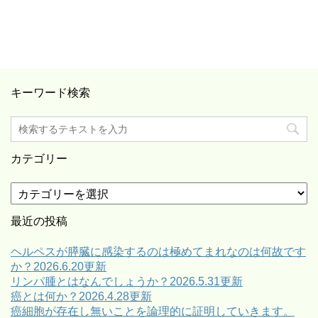
キーワード検索
カテゴリー
カ
テ
ゴ
最近の投稿
リ
ー
ヘルペスが膵臓に感染するのは極めてまれなのは何故です
か？2026.6.20更新
リンパ腫とはなんでしょうか？2026.5.31更新
癌とは何か？2026.4.28更新
癌細胞が存在し無いことを論理的に証明していきます。