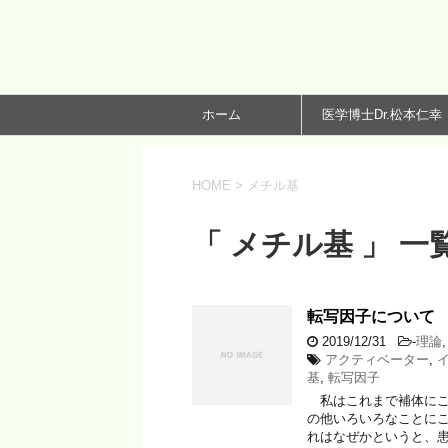
ホーム
医学博士Dr.松本仁幸
HOME
>
メチル基
「 メチル基 」 一
転写因子について
2019/12/31
-
理論
アクティベーター
,
基
,
転写因子
私はこれまで補体にこ
の他いろいろなことに
れはなぜかというと、患