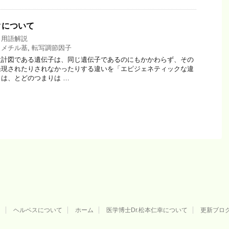
クについて
,
用語解説
,
メチル基
,
転写調節因子
計図である遺伝子は、同じ遺伝子であるのにもかかわらず、その
発現されたりされなかったりする違いを「エピジェネティックな違
は、とどのつまりは …
用
ヘルペスについて
ホーム
医学博士Dr.松本仁幸について
更新ブロ