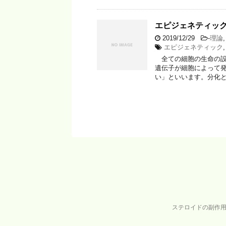
エピジェネティッ
2019/12/29
-
理論
エピジェネティック
全ての細胞の生命の設
遺伝子が細胞によって
い」といいます。分化と
ステロイドの副作