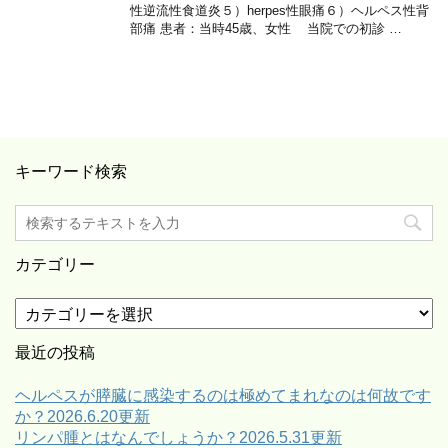
性逆流性食道炎５）herpes性眼痛６）ヘルペス性背
部痛 患者：当時45歳、女性 当院での初診 …
キーワード検索
カテゴリー
カ
テ
ゴ
最近の投稿
リ
ー
ヘルペスが膵臓に感染するのは極めてまれなのは何故です
か？2026.6.20更新
リンパ腫とはなんでしょうか？2026.5.31更新