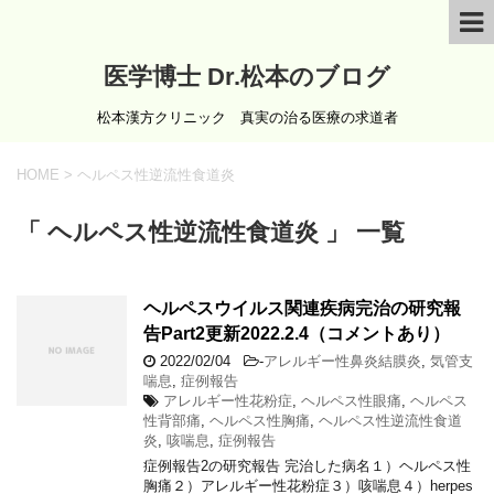
医学博士 Dr.松本のブログ
松本漢方クリニック 真実の治る医療の求道者
HOME
>
ヘルペス性逆流性食道炎
「 ヘルペス性逆流性食道炎 」 一覧
ヘルペスウイルス関連疾病完治の研究報
告Part2更新2022.2.4（コメントあり）
2022/02/04
-
アレルギー性鼻炎結膜炎
,
気管支
喘息
,
症例報告
アレルギー性花粉症
,
ヘルペス性眼痛
,
ヘルペス
性背部痛
,
ヘルペス性胸痛
,
ヘルペス性逆流性食道
炎
,
咳喘息
,
症例報告
症例報告2の研究報告 完治した病名１）ヘルペス性
胸痛２）アレルギー性花粉症３）咳喘息４）herpes