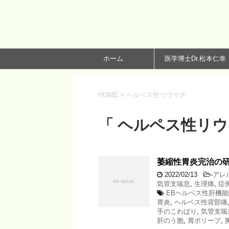
ホーム
医学博士Dr.松本仁幸
HOME
>
ヘルペス性リウマチ
「 ヘルペス性リウ
萎縮性胃炎完治の研究
2022/02/13
-
アレ
気管支喘息
,
生理痛
,
症
EBヘルペス性肝機
胃炎
,
ヘルペス性背部痛
手のこわばり
,
気管支喘
肝のう胞
,
胃ポリープ
,