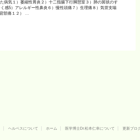
せた病気１）萎縮性胃炎２）十二指腸下行脚憩室３）肺の斑状のす
そく感5）アレルギー性鼻炎６）慢性頭痛７）生理痛８）気管支喘
）背部痛１２） …
用
ヘルペスについて
ホーム
医学博士Dr.松本仁幸について
更新ブロ