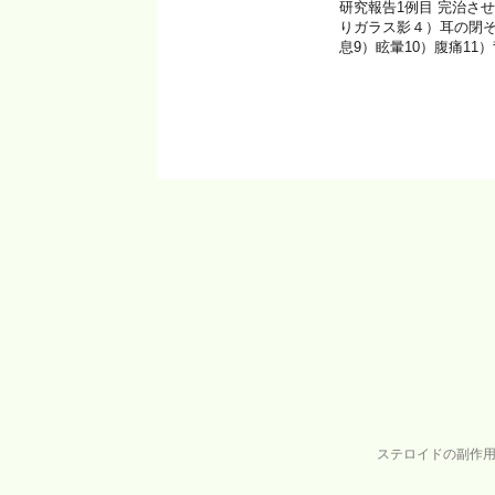
研究報告1例目 完治さ
りガラス影４）耳の閉
息9）眩暈10）腹痛11
ステロイドの副作