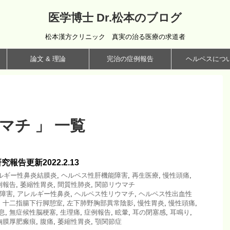
医学博士 Dr.松本のブログ
松本漢方クリニック 真実の治る医療の求道者
論文 & 理論
完治の症例報告
ヘルペスにつ
マチ 」 一覧
報告更新2022.2.13
ルギー性鼻炎結膜炎
,
ヘルペス性肝機能障害
,
再生医療
,
慢性頭痛
,
例報告
,
萎縮性胃炎
,
間質性肺炎
,
関節リウマチ
能障害
,
アレルギー性鼻炎
,
ヘルペス性リウマチ
,
ヘルペス性出血性
,
十二指腸下行脚憩室
,
左下肺野胸部異常陰影
,
慢性胃炎
,
慢性頭痛
,
息
,
無症候性脳梗塞
,
生理痛
,
症例報告
,
眩暈
,
耳の閉塞感
,
耳鳴り
,
胸膜厚肥瘢痕
,
腹痛
,
萎縮性胃炎
,
顎関節症