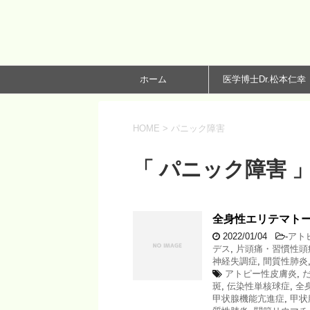
ホーム
医学博士Dr.松本仁幸
HOME
>
パニック障害
「 パニック障害 」
全身性エリテマトー
2022/01/04
-
アト
デス
,
片頭痛・習慣性頭
神経失調症
,
間質性肺炎
アトピー性皮膚炎
,
斑
,
伝染性単核球症
,
全
甲状腺機能亢進症
,
甲状