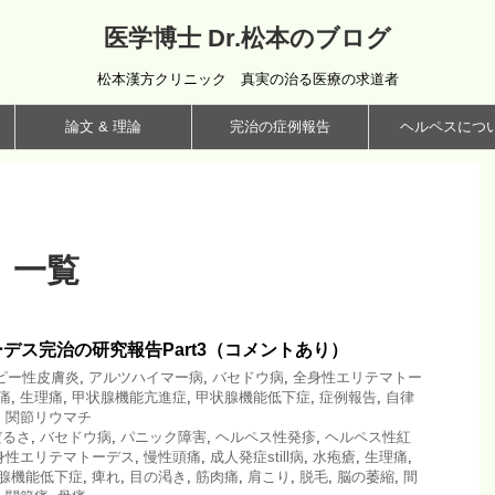
医学博士 Dr.松本のブログ
松本漢方クリニック 真実の治る医療の求道者
論文 & 理論
完治の症例報告
ヘルペスにつ
 一覧
デス完治の研究報告Part3（コメントあり）
ピー性皮膚炎
,
アルツハイマー病
,
バセドウ病
,
全身性エリテマトー
痛
,
生理痛
,
甲状腺機能亢進症
,
甲状腺機能低下症
,
症例報告
,
自律
,
関節リウマチ
だるさ
,
バセドウ病
,
パニック障害
,
ヘルペス性発疹
,
ヘルペス性紅
身性エリテマトーデス
,
慢性頭痛
,
成人発症still病
,
水疱瘡
,
生理痛
,
腺機能低下症
,
痺れ
,
目の渇き
,
筋肉痛
,
肩こり
,
脱毛
,
脳の萎縮
,
間