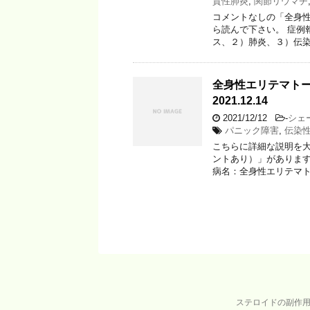
質性肺炎
,
関節リウマチ
コメントなしの「全身性
ら読んで下さい。 症例
ス、２）肺炎、３）伝染
全身性エリテマトー
2021.12.14
2021/12/12
-
シェ
パニック障害
,
伝染
こちらに詳細な説明を大
ントあり）」があります
病名：全身性エリテマト
ステロイドの副作