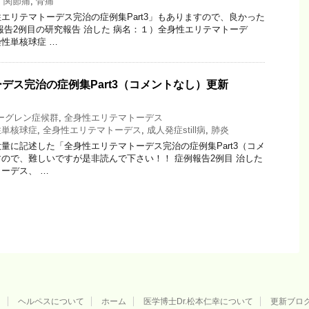
,
関節痛
,
骨痛
エリテマトーデス完治の症例集Part3」もありますので、良かった
報告2例目の研究報告 治した 病名：１）全身性エリテマトーデ
性単核球症 …
デス完治の症例集Part3（コメントなし）更新
ーグレン症候群
,
全身性エリテマトーデス
性単核球症
,
全身性エリテマトーデス
,
成人発症still病
,
肺炎
量に記述した「全身性エリテマトーデス完治の症例集Part3（コメ
ので、難しいですが是非読んで下さい！！ 症例報告2例目 治した
ーデス、 …
用
ヘルペスについて
ホーム
医学博士Dr.松本仁幸について
更新ブロ