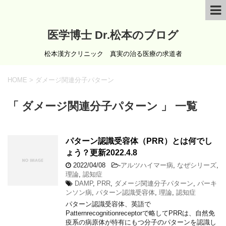
医学博士 Dr.松本のブログ
松本漢方クリニック 真実の治る医療の求道者
HOME
>
ダメージ関連分子パターン
「 ダメージ関連分子パターン 」 一覧
パターン認識受容体（PRR）とは何でし
ょう？更新2022.4.8
2022/04/08
-
アルツハイマー病
,
なぜシリーズ
,
理論
,
認知症
DAMP
,
PRR
,
ダメージ関連分子パターン
,
パーキ
ンソン病
,
パターン認識受容体
,
理論
,
認知症
パターン認識受容体、英語で
Patternrecognitionreceptorで略してPRRは、自然免
疫系の病原体が特有にもつ分子のパターンを認識し