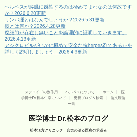
ー
ヘルペスが膵臓に感染するのは極めてまれなのは何故です
か？2026.6.20更新
リンパ腫とはなんでしょうか？2026.5.31更新
癌とは何か？2026.4.28更新
癌細胞が存在し無いことを論理的に証明していきます。
2026.4.13更新
アシクロビルがいかに極めて安全な抗herpes剤であるかを
詳しく説明しましょう。2026.4.3更新
ステロイドの副作用
ヘルペスについて
ホーム
医
学博士Dr.松本仁幸について
更新ブログ＆検索
論文理論
一覧
医学博士 Dr.松本のブログ
松本漢方クリニック 真実の治る医療の求道者