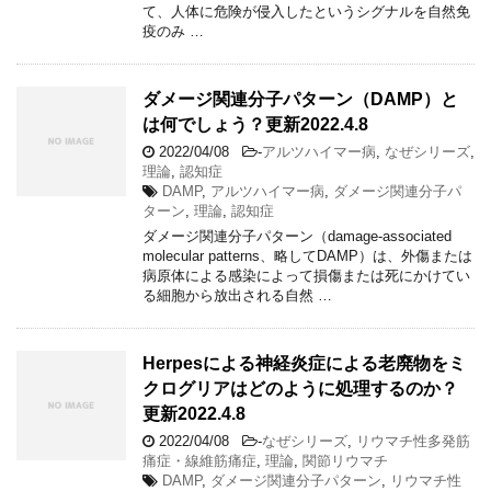
て、人体に危険が侵入したというシグナルを自然免
疫のみ …
ダメージ関連分子パターン（DAMP）と
は何でしょう？更新2022.4.8
2022/04/08
-
アルツハイマー病
,
なぜシリーズ
,
理論
,
認知症
DAMP
,
アルツハイマー病
,
ダメージ関連分子パ
ターン
,
理論
,
認知症
ダメージ関連分子パターン（damage-associated
molecular patterns、略してDAMP）は、外傷または
病原体による感染によって損傷または死にかけてい
る細胞から放出される自然 …
Herpesによる神経炎症による老廃物をミ
クログリアはどのように処理するのか？
更新2022.4.8
2022/04/08
-
なぜシリーズ
,
リウマチ性多発筋
痛症・線維筋痛症
,
理論
,
関節リウマチ
DAMP
,
ダメージ関連分子パターン
,
リウマチ性