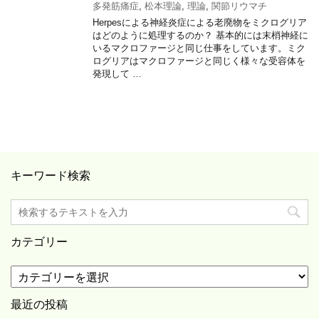
多発筋痛症
,
松本理論
,
理論
,
関節リウマチ
Herpesによる神経炎症による老廃物をミクログリア
はどのように処理するのか？ 基本的には末梢神経に
いるマクロファージと同じ仕事をしています。ミク
ログリアはマクロファージと同じく様々な受容体を
発現して …
キーワード検索
カテゴリー
カ
テ
ゴ
最近の投稿
リ