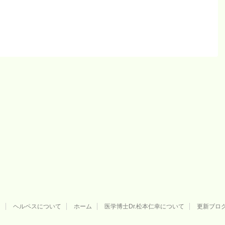
用
ヘルペスについて
ホーム
医学博士Dr.松本仁幸について
更新ブロ