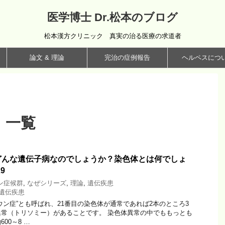
医学博士 Dr.松本のブログ
松本漢方クリニック 真実の治る医療の求道者
論文 & 理論
完治の症例報告
ヘルペスにつ
 一覧
どんな遺伝子病なのでしょうか？染色体とは何でしょ
9
ン症候群
,
なぜシリーズ
,
理論
,
遺伝疾患
遺伝疾患
ウン症”とも呼ばれ、21番目の染色体が通常であれば2本のところ3
常（トリソミー）があることです。 染色体異常の中でももっとも
00～8 …