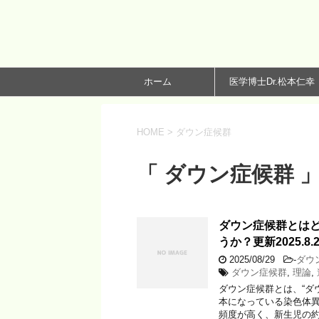
ホーム
医学博士Dr.松本仁幸
HOME
>
ダウン症候群
「 ダウン症候群 」
ダウン症候群とは
うか？更新2025.8.2
2025/08/29
-
ダウ
ダウン症候群
,
理論
,
ダウン症候群とは、“ダ
本になっている染色体異
頻度が高く、新生児の約6