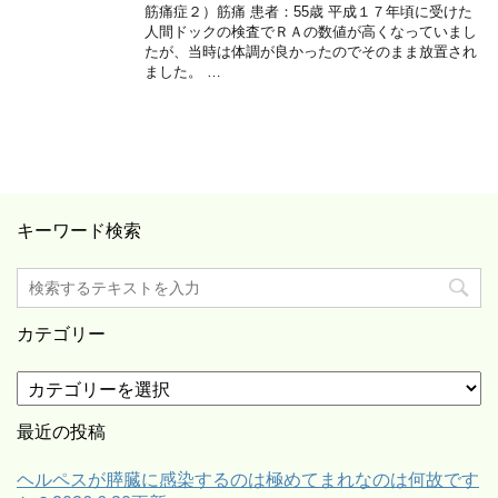
筋痛症２）筋痛 患者：55歳 平成１７年頃に受けた
人間ドックの検査でＲＡの数値が高くなっていまし
たが、当時は体調が良かったのでそのまま放置され
ました。 …
キーワード検索
カテゴリー
カ
テ
ゴ
最近の投稿
リ
ー
ヘルペスが膵臓に感染するのは極めてまれなのは何故です