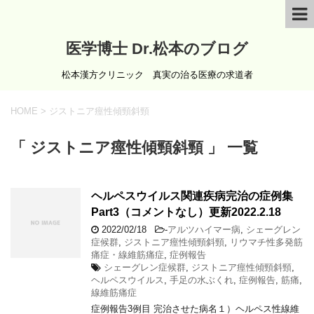
医学博士 Dr.松本のブログ
松本漢方クリニック 真実の治る医療の求道者
HOME
>
ジストニア痙性傾頸斜頸
「 ジストニア痙性傾頸斜頸 」 一覧
ヘルペスウイルス関連疾病完治の症例集
Part3（コメントなし）更新2022.2.18
2022/02/18
-
アルツハイマー病
,
シェーグレン
症候群
,
ジストニア痙性傾頸斜頸
,
リウマチ性多発筋
痛症・線維筋痛症
,
症例報告
シェーグレン症候群
,
ジストニア痙性傾頸斜頸
,
ヘルペスウイルス
,
手足の水ぶくれ
,
症例報告
,
筋痛
,
線維筋痛症
症例報告3例目 完治させた病名１）ヘルペス性線維